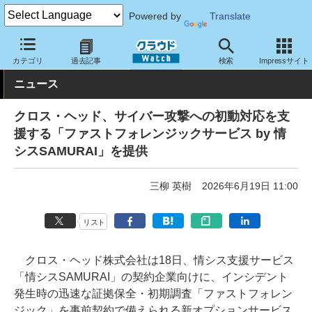
Powered by
Translate
クラウド Watch
セキュリティ
セキュリティサービス
カテゴリ
過去記事
検索
Impressサイト
ニュース
クロス・ヘッド、サイバー攻撃への初動対応を支
援する「ファストフォレンジックサービス by 情
シスSAMURAI」を提供
三柳 英樹
2026年6月19日 11:00
リスト
クロス・ヘッド株式会社は18日、情シス支援サービス
「情シスSAMURAI」の契約企業向けに、インシデント
発生時の迅速な証拠保全・初期調査「ファストフォレン
ジック」を事前契約で備えられる新オプションサービス