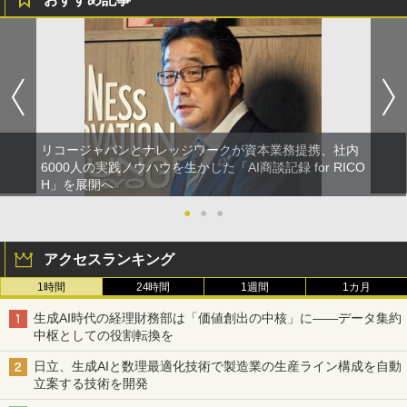
リコージャパンとナレッジワークが資本業務提携、社内
6000人の実践ノウハウを生かした「AI商談記録 for RICO
H」を展開へ
●
●
●
アクセスランキング
1時間
24時間
1週間
1カ月
生成AI時代の経理財務部は「価値創出の中核」に――データ集約
中枢としての役割転換を
日立、生成AIと数理最適化技術で製造業の生産ライン構成を自動
立案する技術を開発