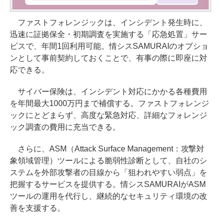
ファストフォレンジックは、インシデント発生時に、
迅速に証拠保全・初期調査を実施する「応急処置」サー
ビスで、年間1回利用可能。情シスSAMURAIのオプショ
ンとして事前契約しておくことで、有事の際に即座に対
応できる。
サイバー保険は、インシデント対応にかかる各種費用
を年間最大1000万円まで補償する。ファストフォレンジ
ックにとどまらず、高度な緊急対応、詳細なフォレンジ
ック調査の費用に充当できる。
さらに、ASM（Attack Surface Management：攻撃対
象領域管理）ツールによる脆弱性診断として、自社のシ
ステムを外部攻撃者の目線から「狙われやすい弱点」を
把握するサービスを提供する。情シスSAMURAIがASM
ツールの運用を代行し、継続的なセキュリティ環境の改
善を支援する。