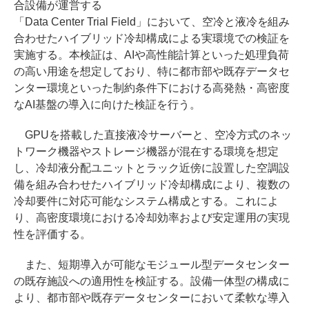
合設備が運営する
「Data Center Trial Field」において、空冷と液冷を組み
合わせたハイブリッド冷却構成による実環境での検証を
実施する。本検証は、AIや高性能計算といった処理負荷
の高い用途を想定しており、特に都市部や既存データセ
ンター環境といった制約条件下における高発熱・高密度
なAI基盤の導入に向けた検証を行う。
GPUを搭載した直接液冷サーバーと、空冷方式のネッ
トワーク機器やストレージ機器が混在する環境を想定
し、冷却液分配ユニットとラック近傍に設置した空調設
備を組み合わせたハイブリッド冷却構成により、複数の
冷却要件に対応可能なシステム構成とする。これによ
り、高密度環境における冷却効率および安定運用の実現
性を評価する。
また、短期導入が可能なモジュール型データセンター
の既存施設への適用性を検証する。設備一体型の構成に
より、都市部や既存データセンターにおいて柔軟な導入