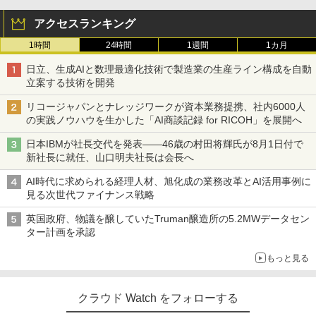
アクセスランキング
1時間
24時間
1週間
1カ月
日立、生成AIと数理最適化技術で製造業の生産ライン構成を自動
立案する技術を開発
リコージャパンとナレッジワークが資本業務提携、社内6000人
の実践ノウハウを生かした「AI商談記録 for RICOH」を展開へ
日本IBMが社長交代を発表――46歳の村田将輝氏が8月1日付で
新社長に就任、山口明夫社長は会長へ
AI時代に求められる経理人材、旭化成の業務改革とAI活用事例に
見る次世代ファイナンス戦略
英国政府、物議を醸していたTruman醸造所の5.2MWデータセン
ター計画を承認
もっと見る
クラウド Watch をフォローする