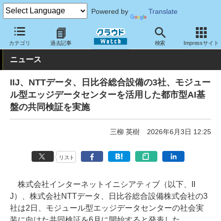
Powered by
Translate
クラウド Watch
ハード・インフラ
データセンター
カテゴリ
過去記事
検索
Impressサイト
ニュース
IIJ、NTTデータ、日比谷総合設備の3社、モジュー
ル型エッジデータセンターを活用した都市型AI基
盤の共同検証を実施
三柳 英樹
2026年6月3日 12:25
リスト
株式会社インターネットイニシアティブ（以下、II
J）、株式会社NTTデータ、日比谷総合設備株式会社の3
社は2日、モジュール型エッジデータセンターの社会実
装に向けた共同検証を6月に開始すると発表した。