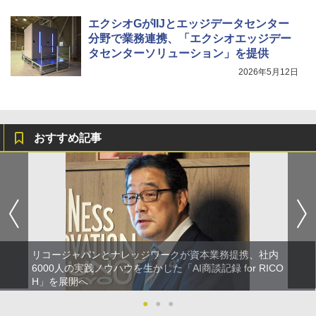
エクシオGがIIJとエッジデータセンター
分野で業務連携、「エクシオエッジデー
タセンターソリューション」を提供
2026年5月12日
おすすめ記事
リコージャパンとナレッジワークが資本業務提携、社内
6000人の実践ノウハウを生かした「AI商談記録 for RICO
H」を展開へ
●
●
●