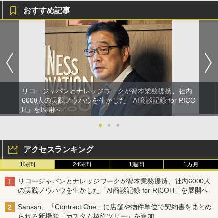
おすすめ記事
リコージャパンとナレッジワークが資本業務提携、社内
6000人の実践ノウハウを生かした「AI商談記録 for RICO
H」を展開へ
●
●
●
アクセスランキング
1時間
24時間
1週間
1カ月
リコージャパンとナレッジワークが資本業務提携、社内6000人
の実践ノウハウを生かした「AI商談記録 for RICOH」を展開へ
Sansan、「Contract One」に店舗や物件単位で契約書をまとめ
られる新機能「カスタム契約ツリー」を追加