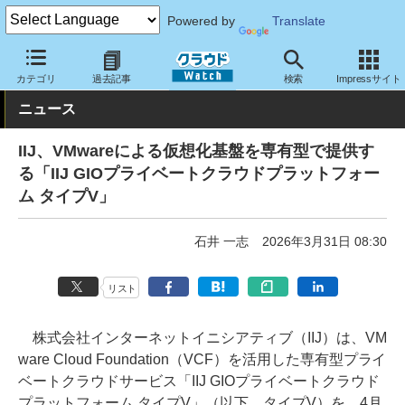
Powered by
Translate
クラウド Watch
サービス・ソフト
サービス
その他
カテゴリ
過去記事
検索
Impressサイト
ニュース
IIJ、VMwareによる仮想化基盤を専有型で提供す
る「IIJ GIOプライベートクラウドプラットフォー
ム タイプV」
石井 一志
2026年3月31日 08:30
リスト
株式会社インターネットイニシアティブ（IIJ）は、VM
ware Cloud Foundation（VCF）を活用した専有型プライ
ベートクラウドサービス「IIJ GIOプライベートクラウド
プラットフォーム タイプV」（以下、タイプV）を、4月