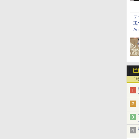
テ
現
An
1