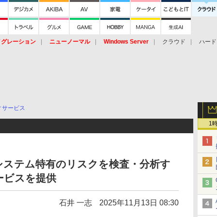
イグレーション
ニューノーマル
Windows Server
クラウド
ハード
トピック
ストレージ（HW）
オープンソース
SaaS
標的型
ント
ィサービス
1
システム特有のリスクを検査・分析す
ービスを提供
石井 一志
2025年11月13日 08:30