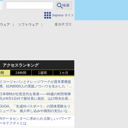
Impress サイト
全カテゴリ
ウェア
ソフトウェア
攻撃対策
マルウェア対策
アクセスランキング
時間
24時間
1週間
1カ月
リコージャパンとナレッジワークが資本業務提
携、社内6000人の実践ノウハウを生かした「AI
商談記録 for RICOH」を展開へ
日本IBMが社長交代を発表――46歳の村田将輝
氏が8月1日付で新社長に就任、山口明夫社長は
会長へ
GUGA、「生成AIパスポート」の団体受験をリ
ニューアル 個人申し込みや個別の支払いなど
に対応
AIデータセンターに求められる新しいパワーア
ーキテクチャとは