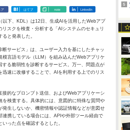
ェア
はてブ
note
LinkedIn
下、KDL）は12日、生成AIを活用したWebアプ
のリスクを検査・分析する「AIシステムのセキュリ
すると発表した。
診断サービス」は、ユーザー入力を基にしたチャッ
模言語モデル（LLM）を組み込んだWebアプリケ
起因する脆弱性を診断するサービス。万一、問題点が
を迅速に改修することで、AIを利用する上でのリス
直接的なプロンプト送信、およびWebアプリケーシ
無を検査する。具体的には、意図的に特殊な質問や
が発生しないか、機密情報や認証情報などが意図せ
部連携している場合には、APIや外部ツール経由で
といった点を確認するとした。