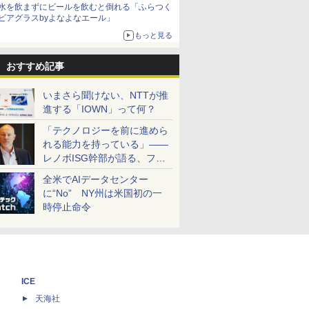
水を飲まずにビールを飲むと倒れる「ふらつく
ビアグラスbyよなよなエール」
もっと見る
おすすめ記事
いまさら聞けない、NTTが推
進する「IOWN」って何？
「テクノロジーを前に進めら
れる能力を持っている」――
レノボISG幹部が語る、フル
スタックと水冷技術の強み
全米でAIデータセンター
に“No” NY州は米国初の一
時停止命令
ICE
天海社