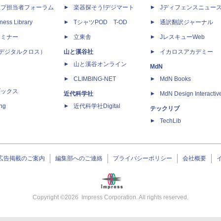
ップ担当者フォーラム
楽器探そう!デジマート
Jディフェンスニュー
ness Library
TシャツPOD T-OD
通訳翻訳ジャーナル
セミナー
立東舎
JレスキューWeb
 X（デジタルクロス）
山と溪谷社
イカロスアカデミー
山と溪谷オンライン
MdN
CLIMBING-NET
MdN Books
ブックス
近代科学社
MdN Design Interactiv
ing
近代科学社Digital
テックリブ
TechLib
広告掲載のご案内
編集部へのご連絡
プライバシーポリシー
会社概要
Copyright ©
2026
Impress Corporation. All rights reserved.