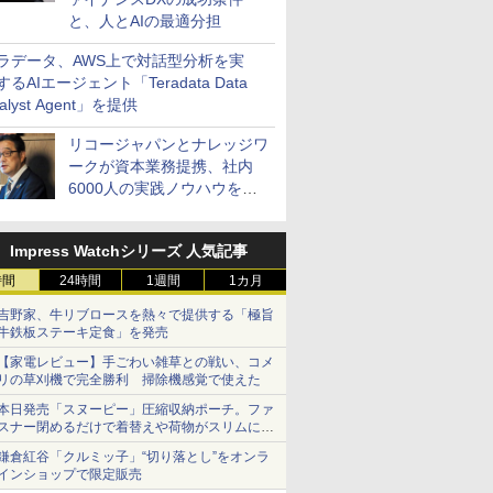
と、人とAIの最適分担
ラデータ、AWS上で対話型分析を実
するAIエージェント「Teradata Data
alyst Agent」を提供
リコージャパンとナレッジワ
ークが資本業務提携、社内
6000人の実践ノウハウを生
かした「AI商談記録 for
RICOH」を展開へ
Impress Watchシリーズ 人気記事
時間
24時間
1週間
1カ月
吉野家、牛リブロースを熱々で提供する「極旨
牛鉄板ステーキ定食」を発売
【家電レビュー】手ごわい雑草との戦い、コメ
リの草刈機で完全勝利 掃除機感覚で使えた
本日発売「スヌーピー」圧縮収納ポーチ。ファ
スナー閉めるだけで着替えや荷物がスリムにま
とまる
鎌倉紅谷「クルミッ子」“切り落とし”をオンラ
インショップで限定販売