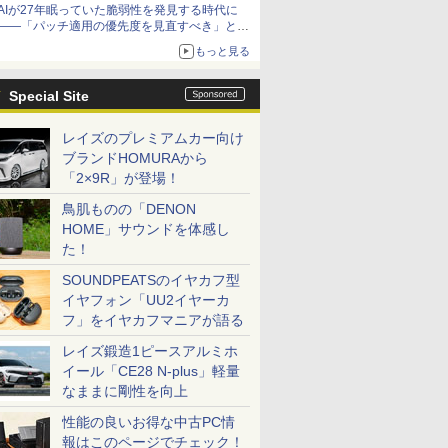
AIが27年眠っていた脆弱性を発見する時代に
――「パッチ適用の優先度を見直すべき」とセ
キュリティ専門家
もっと見る
Special Site
レイズのプレミアムカー向け
ブランドHOMURAから
「2×9R」が登場！
鳥肌ものの「DENON
HOME」サウンドを体感し
た！
SOUNDPEATSのイヤカフ型
イヤフォン「UU2イヤーカ
フ」をイヤカフマニアが語る
レイズ鍛造1ピースアルミホ
イール「CE28 N-plus」軽量
なままに剛性を向上
性能の良いお得な中古PC情
報はこのページでチェック！