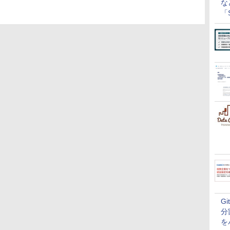
な
「S
に
G
分
を