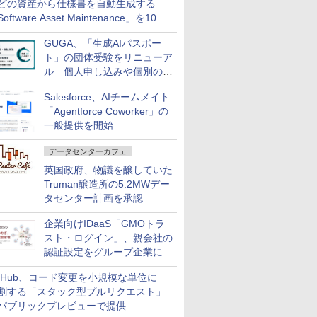
どの資産から仕様書を自動生成する
oftware Asset Maintenance」を10月
発売
GUGA、「生成AIパスポー
ト」の団体受験をリニューア
ル 個人申し込みや個別の支
払いなどに対応
Salesforce、AIチームメイト
「Agentforce Coworker」の
一般提供を開始
データセンターカフェ
英国政府、物議を醸していた
Truman醸造所の5.2MWデー
タセンター計画を承認
企業向けIDaaS「GMOトラ
スト・ログイン」、親会社の
認証設定をグループ企業に展
開できる新機能を提供
itHub、コード変更を小規模な単位に
割する「スタック型プルリクエスト」
パブリックプレビューで提供