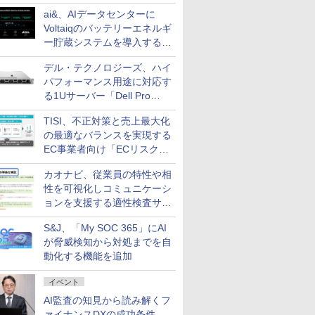
ai&、AIデータセンターに
Voltaiqのバッテリーエネルギ
ー貯蔵システムを導入する計
画を発表
デル・テクノロジーズ、ハイ
パフォーマンス用途に対応す
る1Uサーバー「Dell Pro
Precision 7 R1ラック」を発
TISI、不正対策と売上最大化
売
の最適なバランスを実現する
EC事業者向け「ECリスク対
策設計・運用支援サービス」
カオナビ、従業員の特性や相
性を可視化しコミュニケーシ
ョンを支援する適性検査サー
ビスを提供
S&J、「My SOC 365」にAI
が脅威検知から対処までを自
動化する機能を追加
イベント
AI監査の知見から読み解くフ
ァイナンスDXの成功条件