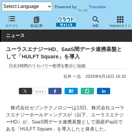
Powered by
Translate
クラウド Watch
トピック
導入事例
クラウド
カテゴリ
過去記事
検索
Impressサイト
ニュース
ユーラスエナジーHD、SaaS間データ連携基盤と
して「HULFT Square」を導入
日次1時間のリカバリー処理を数分に短縮
石井 一志
2025年6月16日 16:32
リスト
株式会社セゾンテクノロジーは13日、株式会社ユーラ
スエナジーホールディングスが（以下、ユーラスエナジ
ーHD）が、SaaS間データ連携基盤として国産iPaaSで
ある「HULFT Square」を導入したと発表した。