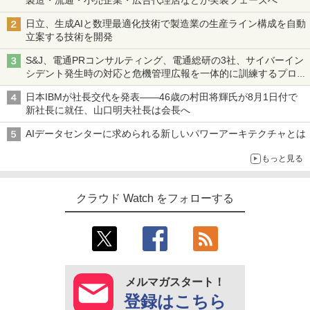
製造・流通・小売企業・広告代理店などが実装フェーズへ
日立、生成AIと数理最適化技術で製造業の生産ライン構成を自動
立案する技術を開発
S&J、電通PRコンサルティング、電通総研の3社、サイバーイン
シデント発生時の対応と危機管理広報を一体的に訓練するプログ
ラムを提供
日本IBMが社長交代を発表――46歳の村田将輝氏が8月1日付で
新社長に就任、山口明夫社長は会長へ
AIデータセンターに求められる新しいパワーアーキテクチャとは
もっと見る
クラウド Watch をフォローする
メルマガスタート！
登録はこちら