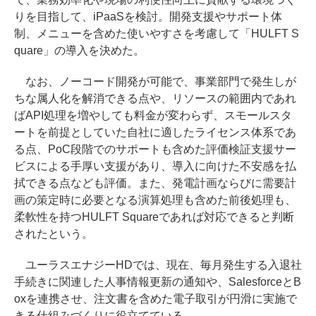
りを目指して、iPaaSを検討。開発支援やサポート体
制、メニューを含めた使いやすさを考慮して「HULFT S
quare」の導入を決めた。
なお、ノーコード開発が可能で、事業部門で発生しが
ちな属人化を解消できる点や、リソースの範囲内であれ
ばAPI処理を増やしても料金が変わらず、スモールスタ
ートを前提としていた自社に適したライセンス体系であ
る点、PoC段階でのサポートも含めた評価検証支援サー
ビスによる手厚い支援があり、導入に向けた不安感を払
拭できる点なども評価。また、発電計画ならびに需要計
画の策定時に必要となる演算処理も含めた前後処理も、
柔軟性を持つHULFT Squareであれば対応できると判断
されたという。
ユーラスエナジーHDでは、現在、毎月発生する入退社
手続きに関連した人事情報更新の通知や、SalesforceとB
oxを連携させ、注文書を含めた電子取引が円滑に実施で
きる仕組みづくりに役立てている。