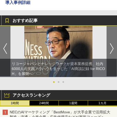
導入事例詳細
おすすめ記事
リコージャパンとナレッジワークが資本業務提携、社内
6000人の実践ノウハウを生かした「AI商談記録 for RICO
H」を展開へ
●
●
●
アクセスランキング
1時間
24時間
1週間
1カ月
NECのAIマーケティング「BestMove」が大手企業で活用拡大