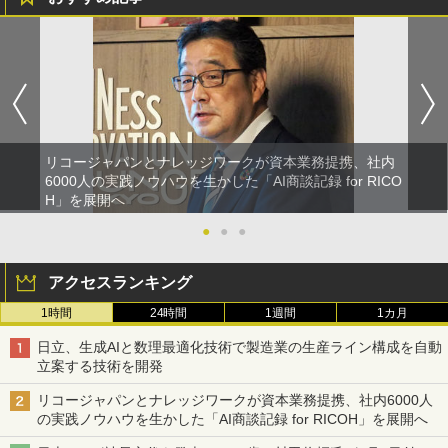
リコージャパンとナレッジワークが資本業務提携、社内
6000人の実践ノウハウを生かした「AI商談記録 for RICO
H」を展開へ
●
●
●
アクセスランキング
1時間
24時間
1週間
1カ月
日立、生成AIと数理最適化技術で製造業の生産ライン構成を自動
立案する技術を開発
リコージャパンとナレッジワークが資本業務提携、社内6000人
の実践ノウハウを生かした「AI商談記録 for RICOH」を展開へ