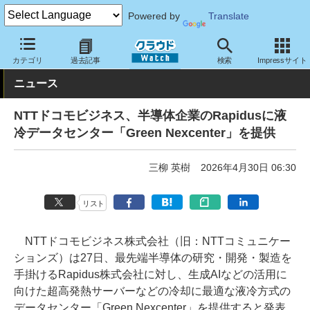
Powered by
Translate
クラウド Watch
ハード・インフラ
データセンター
カテゴリ
過去記事
検索
Impressサイト
ニュース
NTTドコモビジネス、半導体企業のRapidusに液
冷データセンター「Green Nexcenter」を提供
三柳 英樹
2026年4月30日 06:30
リスト
NTTドコモビジネス株式会社（旧：NTTコミュニケー
ションズ）は27日、最先端半導体の研究・開発・製造を
手掛けるRapidus株式会社に対し、生成AIなどの活用に
向けた超高発熱サーバーなどの冷却に最適な液冷方式の
データセンター「Green Nexcenter」を提供すると発表