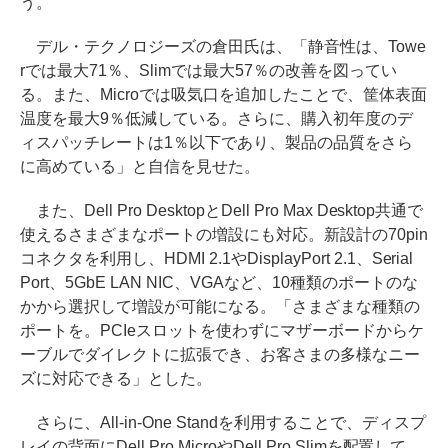
う。
デル・テクノロジーズの倉田氏は、「静音性は、Towe
rでは最大71％、Slimでは最大57％の改善を図ってい
る。また、Microでは吸気口を追加したことで、筐体表面
温度を最大9％低減している。さらに、購入初年度のデ
ィスパッチレートは1％以下であり、製品の品質をさら
に高めている」と自信を見せた。
また、Dell Pro DesktopとDell Pro Max Desktop共通で
使えるさまざまなポートの増設にも対応。新設計の70pin
コネクタを利用し、HDMI 2.1やDisplayPort 2.1、Serial
Port、5GbE LAN NIC、VGAなど、10種類のポートのな
かから選択して増設が可能になる。「さまざまな種類の
ポートを。PCIeスロットを使わずにマザーボードからケ
ーブルでダイレクトに拡張でき、お客さまの多様なニー
ズに対応できる」とした。
さらに、All-in-One Standを利用することで、ディスプ
レイの背面にDell Pro MicroやDell Pro Slimを配置して、