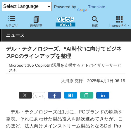
Powered by
Translate
クラウド Watch
ハード・インフラ
ハードウェア
PC
カテゴリ
過去記事
検索
Impressサイト
ニュース
デル・テクノロジーズ、“AI時代”に向けてビジネ
スPCのラインアップを整理
Microsoft 365 Copilotの活用を支援するアドバイザリーサービ
スも
大河原 克行
2025年4月1日 06:15
リスト
デル・テクノロジーズは1月に、PCブランドの刷新を
発表。それにあわせた製品投入を順次進めてきたが、こ
のほど、法人向けメインストリーム製品となるDell Pro