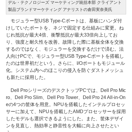
デル・テクノロジーズ マーケティング統括本部 クライアント
製品ブランドマーケティング アナリストの倉田実奈美氏
モジュラー型USB Type-Cポートは、基板にハンダ付
けしていたポートを、ネジで固定する仕組みに変更。ね
じれ抵抗が最大4倍、衝撃抵抗が最大33倍向上してお
り、強度と耐久性を改善。故障した際に基板全体を交換
するのではなく、モジュラーを交換するだけで済む。法
人向けPCで、モジュラー型USB Type-Cポートを搭載し
たのは世界初だという。さらに、I/Oポートもモジュール
化。システム内へのほこりの侵入を防ぐダストメッシュ
も新たに採用した。
Dell ProシリーズのデスクトップPCでは、Dell Pro Mic
ro、Dell Pro Slim、Dell Pro Tower、Dell Pro 24 All-in-On
eの4つの筐体を用意。NPUを搭載したインテルプロセッ
サーに加えて、NPUを搭載したAMDプロセッサーを採用
したモデルも選択できるようにした。また、筐体デザイ
ンを見直し、熱効率と静音性を大幅に向上させたとい