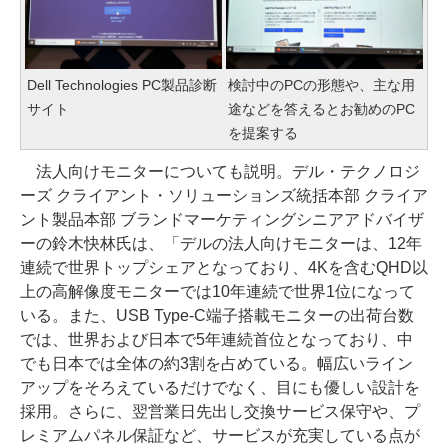
Dell Technologies PC製品診断
検討中のPCの形態や、主な用
サイト
途などを答えるとお勧めのPC
を提案する
法人向けモニターについても説明。デル・テクノロジ
ーズ クライアント・ソリューションズ統括本部 クライア
ント製品本部 ブランドマーケティングシニアアドバイザ
ーの鈴木快林氏は、「デルの法人向けモニターは、12年
連続で世界トップシェアとなっており、4Kを含むQHD以
上の高解像度モニターでは10年連続で世界1位になって
いる。また、USB Type-C端子搭載モニターの出荷台数
では、世界および日本で5年連続首位となっており、中
でも日本では全体の約3割を占めている。幅広いライン
アップをそろえているだけでなく、目にも優しい設計を
採用。さらに、翌営業日先出し交換サービス保守や、プ
レミアムパネル保証など、サービスが充実している点が