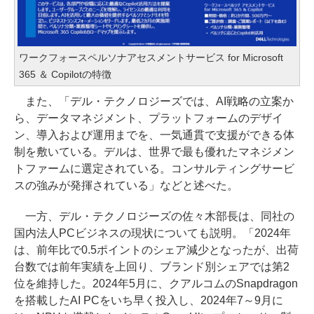
ワークフォースペルソナアセスメントサービス for Microsoft
365 ＆ Copilotの特徴
また、「デル・テクノロジーズでは、AI戦略の立案か
ら、データマネジメント、プラットフォームのデザイ
ン、導入および運用までを、一気通貫で支援ができる体
制を敷いている。デルは、世界で最も優れたマネジメン
トファームに選定されている。コンサルティングサービ
スの強みが発揮されている」などと述べた。
一方、デル・テクノロジーズの佐々木部長は、同社の
国内法人PCビジネスの現状についても説明。「2024年
は、前年比で0.5ポイントのシェア減少となったが、出荷
台数では前年実績を上回り、ブランド別シェアでは第2
位を維持した。2024年5月に、クアルコムのSnapdragon
を搭載したAI PCをいち早く投入し、2024年7～9月に