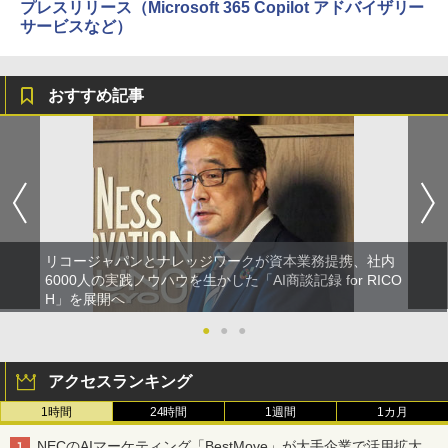
プレスリリース（Microsoft 365 Copilot アドバイザリー
サービスなど）
おすすめ記事
リコージャパンとナレッジワークが資本業務提携、社内
6000人の実践ノウハウを生かした「AI商談記録 for RICO
H」を展開へ
●
●
●
アクセスランキング
1時間
24時間
1週間
1カ月
NECのAIマーケティング「BestMove」が大手企業で活用拡大