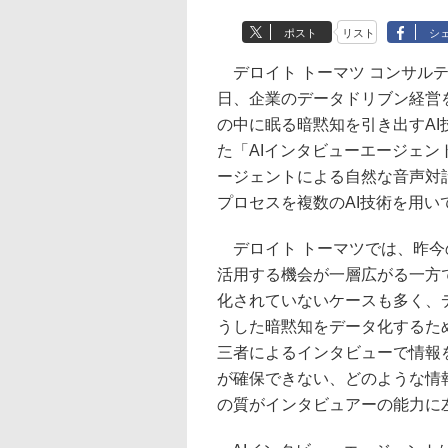
ポスト
リスト
シ
デロイト トーマツ コンサルテ
日、企業のデータドリブン経営
の中に眠る暗黙知を引き出すA
た「AIインタビューエージェン
ージェントによる自然な音声対
プロセスを複数のAI技術を用い
デロイト トーマツでは、昨今
活用する機会が一層広がる一方
化されていないケースも多く、
うした暗黙知をデータ化するた
三者によるインタビューで情報
が確保できない、どのような情
の質がインタビュアーの能力に