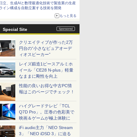
日立、生成AIと数理最適化技術で製造業の生産
ライン構成を自動立案する技術を開発
もっと見る
Special Site
クリエイティブが作った2万
円台の“小さなピュアオーデ
ィオスピーカー”
レイズ鍛造1ピースアルミホ
イール「CE28 N-plus」軽量
なままに剛性を向上
性能の良いお得な中古PC情
報はこのページでチェック！
ハイグレードテレビ「TCL
Q7D Pro」。圧巻の色彩美で
映画＆ゲームが極上体験に
iFi audio主力「NEO Stream
3」「NEO iDSD 3」に迫る