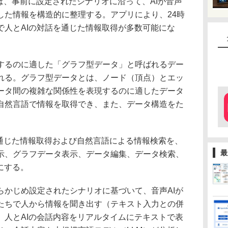
は、事前に設定されたシナリオに沿って、AIが音声
した情報を構造的に整理する。アプリにより、24時
で人とAIの対話を通じた情報取得が多数可能にな
るのに適した「グラフ型データ」と呼ばれるデー
れる。グラフ型データとは、ノード（頂点）とエッ
ータ間の複雑な関係性を表現するのに適したデータ
自然言語で情報を取得でき、また、データ構造をた
。
通じた情報取得および自然言語による情報検索を、
最
示、グラフデータ表示、データ編集、データ検索、
にする。
かじめ設定されたシナリオに基づいて、音声AIが
たちで人から情報を聞き出す（テキスト入力との併
、人とAIの会話内容をリアルタイムにテキストで表