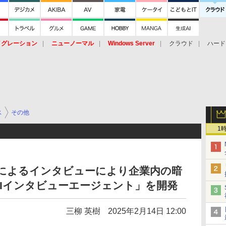
イグレーション
ニューノーマル
Windows Server
クラウド
ハード
トピック
ストレージ（HW）
オープンソース
SaaS
標的型
ント
ス
その他
1
Iによるインタビューにより企業内の暗
Iインタビューエージェント」を開発
三柳 英樹
2025年2月14日 12:00