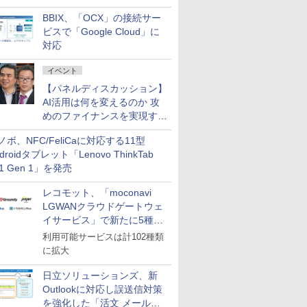
企業・広告代理店などが実装
BBIX、「OCX」の接続サー
フェーズへ
ビスで「Google Cloud」に
対応
イベント
【パネルディスカッション】
AI活用は何を変えるのか 攻
めのファイナンスを実現する
業務設計とマインドセット変
ノボ、NFC/FeliCaに対応する11型
革
droidタブレット「Lenovo ThinkTab
11 Gen 1」を発売
レコモット、「moconavi
LGWANクラウドゲートウェ
イサービス」で新たに5種類
のサービスと連携開始
利用可能サービスは計102種類
に拡大
日立ソリューションズ、新
Outlookに対応し誤送信対策
を強化した「活文 メール誤