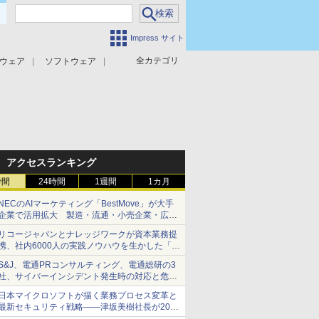
Impress サイト
全カテゴリ
ウェア
ソフトウェア
攻撃対策
マルウェア対策
アクセスランキング
時間
24時間
1週間
1カ月
NECのAIマーケティング「BestMove」が大手
企業で活用拡大 製造・流通・小売企業・広告
代理店などが実装フェーズへ
リコージャパンとナレッジワークが資本業務提
携、社内6000人の実践ノウハウを生かした「AI
商談記録 for RICOH」を展開へ
S&J、電通PRコンサルティング、電通総研の3
社、サイバーインシデント発生時の対応と危機
管理広報を一体的に訓練するプログラムを提供
日本マイクロソフトが描く業務プロセス変革と
最新セキュリティ戦略――津坂美樹社長が2027
年度戦略を説明