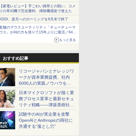
【家電レビュー】手ごわい雑草との戦い、コメ
リの草刈機で完全勝利 掃除機感覚で使えた
KDDI、楽天へのローミングを9月末で終了
老舗のマウスユーティリティ「チューチューマ
ウス」がAIの力を借りて15年ぶりに復活／64bit
化、Windows 10/11、「Chrome」も走り回
もっと見る
る。復活記念で2026年末まで500円
おすすめ記事
リコージャパンとナレッジワ
ークが資本業務提携、社内
6000人の実践ノウハウを生
かした「AI商談記録 for
日本マイクロソフトが描く業
RICOH」を展開へ
務プロセス変革と最新セキュ
リティ戦略――津坂美樹社長
が2027年度戦略を説明
試験中のAIが実企業を攻撃
OpenAIとAnthropicの両社に
共通する“落とし穴”