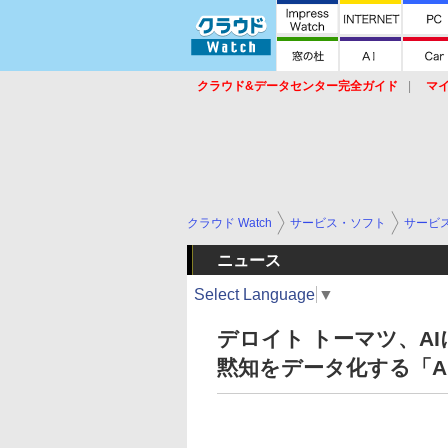
クラウド&データセンター完全ガイド
マ
サービス
セキュリティ
ネットワーク
スイッチ
ルータ
導入事例
イベ
クラウド Watch
サービス・ソフト
サービ
ニュース
Select Language
▼
デロイト トーマツ、A
黙知をデータ化する「A