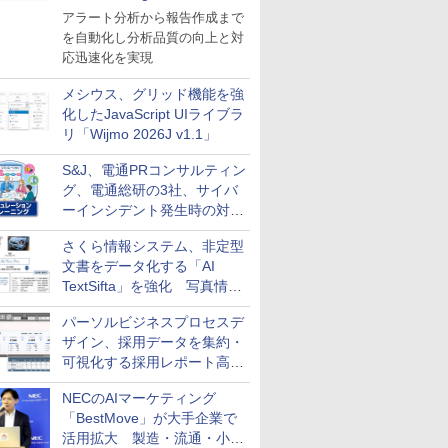
導入
アラート分析から報告作成まで
を自動化し分析品質の向上と対
応迅速化を実現
メシウス、グリッド機能を強
化したJavaScript UIライブラ
リ「Wijmo 2026J v1.1」
S&J、電通PRコンサルティン
グ、電通総研の3社、サイバ
ーインシデント発生時の対応
と危機管理広報を一体的に訓
さくら情報システム、非定型
練するプログラムを提供
文書をデータ化する「AI
TextSifta」を強化 写真情報
のデータ化などに対応
パーソルビジネスプロセスデ
ザイン、採用データを集約・
可視化する採用レポート高速
化サービスを提供
NECのAIマーケティング
「BestMove」が大手企業で
活用拡大 製造・流通・小売