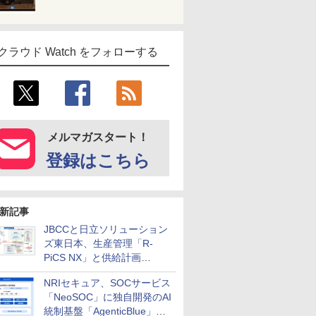
クラウド Watch をフォローする
メルマガスタート！
登録はこちら
新記事
JBCCと日立ソリューション
ズ東日本、生産管理「R-
PiCS NX」と供給計画
「scSQUARE ISP」の連携サ
NRIセキュア、SOCサービス
ービスを提供開始
「NeoSOC」に独自開発のAI
統制基盤「AgenticBlue」を