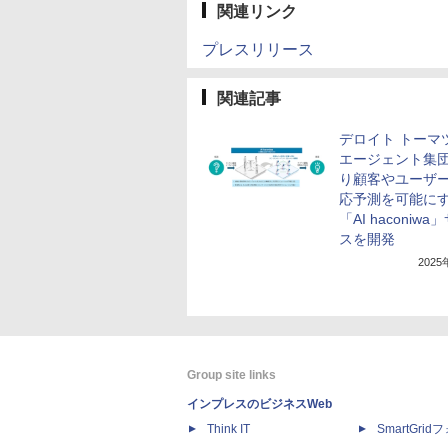
関連リンク
プレスリリース
関連記事
デロイト トーマツ
エージェント集
り顧客やユーザ
応予測を可能に
「AI haconiw
スを開発
202
Group site links
インプレスのビジネスWeb
Think IT
SmartGri