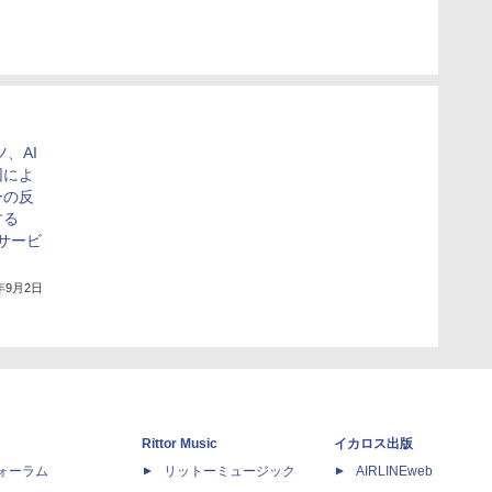
、AI
団によ
ーの反
する
a」サービ
5年9月2日
Rittor Music
イカロス出版
dフォーラム
リットーミュージック
AIRLINEweb