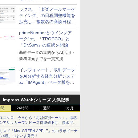
送信防止アドインサービス」
ラクス、「楽楽メールマーケ
を提供
ティング」の日程調整機能を
拡充し、複数名の商談日程調
整を効率化
primeNumberとウイングア
ーク1st、「TROCCO」と
「Dr.Sum」の連携を開始
基幹データの集約からAI活用・
業務還元までを一貫支援
インフォマート、取引データ
をAI分析する経営分析システ
ム「IMAgent」ベータ版を提
供
Impress Watchシリーズ 人気記事
時間
24時間
1週間
1カ月
ユニクロ、今日から「お盆特別セール」。涼感
シアサッカーワンピース待望値下げ、撥水ギア
ショーツは1990円に
ミスド「Mrs. GREEN APPLE」のコラボドーナ
ツ4種、いよいよ発売！