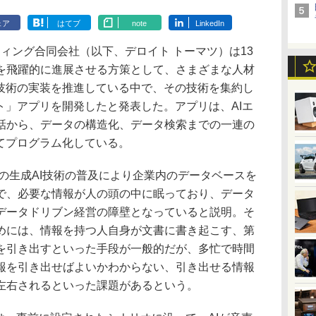
ェア
はてブ
note
LinkedIn
ィング合同会社（以下、デロイト トーマツ）は13
を飛躍的に進展させる方策として、さまざまな人材
I技術の実装を推進している中で、その技術を集約し
ト」アプリを開発したと発表した。アプリは、AIエ
話から、データの構造化、データ検索までの一連の
てプログラム化している。
の生成AI技術の普及により企業内のデータベースを
で、必要な情報が人の頭の中に眠っており、データ
データドリブン経営の障壁となっていると説明。そ
めには、情報を持つ人自身が文書に書き起こす、第
を引き出すといった手段が一般的だが、多忙で時間
報を引き出せばよいかわからない、引き出せる情報
左右されるといった課題があるという。