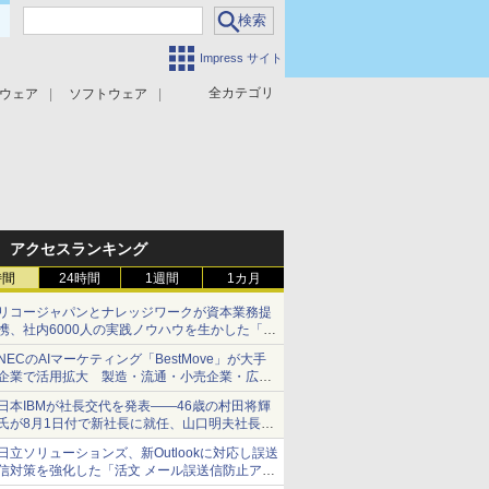
Impress サイト
全カテゴリ
ウェア
ソフトウェア
攻撃対策
マルウェア対策
アクセスランキング
時間
24時間
1週間
1カ月
リコージャパンとナレッジワークが資本業務提
携、社内6000人の実践ノウハウを生かした「AI
商談記録 for RICOH」を展開へ
NECのAIマーケティング「BestMove」が大手
企業で活用拡大 製造・流通・小売企業・広告
代理店などが実装フェーズへ
日本IBMが社長交代を発表――46歳の村田将輝
氏が8月1日付で新社長に就任、山口明夫社長は
会長へ
日立ソリューションズ、新Outlookに対応し誤送
信対策を強化した「活文 メール誤送信防止アド
インサービス」を提供