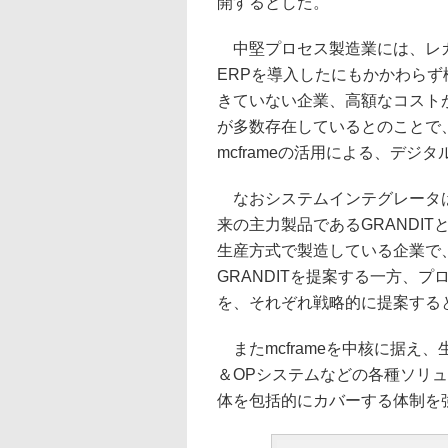
開するとした。
中堅プロセス製造業には、レガ
ERPを導入したにもかかわら
きていない企業、高額なコスト
が多数存在しているとのことで
mcframeの活用による、デ
なおシステムインテグレータは、
来の主力製品であるGRANDI
生産方式で製造している企業で
GRANDITを提案する一方、プ
を、それぞれ戦略的に提案する
またmcframeを中核に据え
＆OPシステムなどの各種ソリ
体を包括的にカバーする体制を