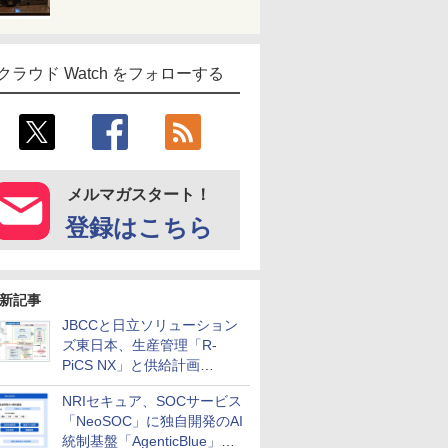
クラウド Watch をフォローする
メルマガスタート！
登録はこちら
新記事
JBCCと日立ソリューション
ズ東日本、生産管理「R-
PiCS NX」と供給計画
「scSQUARE ISP」の連携サ
NRIセキュア、SOCサービス
ービスを提供開始
「NeoSOC」に独自開発のAI
統制基盤「AgenticBlue」を