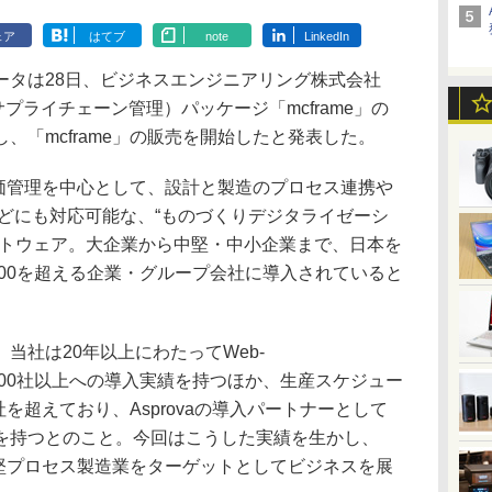
ェア
はてブ
note
LinkedIn
タは28日、ビジネスエンジニアリング株式会社
（サプライチェーン管理）パッケージ「mcframe」の
、「mcframe」の販売を開始したと発表した。
原価管理を中心として、設計と製造のプロセス連携や
などにも対応可能な、“ものづくりデジタライゼーシ
フトウェア。大企業から中堅・中小企業まで、日本を
500を超える企業・グループ会社に導入されていると
社は20年以上にわたってWeb-
、200社以上への導入実績を持つほか、生産スケジュー
0社を超えており、Asprovaの導入パートナーとして
を持つとのこと。今回はこうした実績を生かし、
い中堅プロセス製造業をターゲットとしてビジネスを展