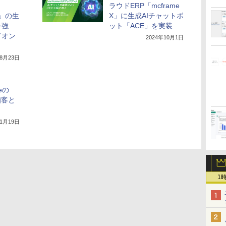
ラウドERP「mcframe
T」の生
X」に生成AIチャットボ
を強
ット「ACE」を実装
ドオン
2024年10月1日
年8月23日
eの
顧客と
年1月19日
1