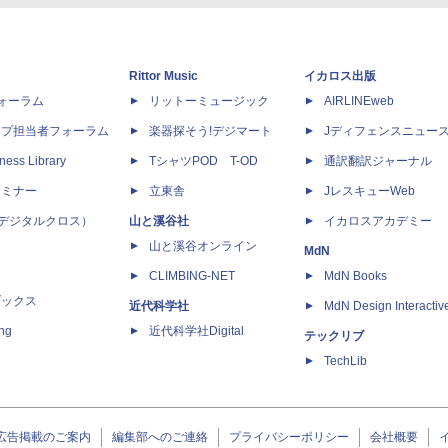
Rittor Music
イカロス出版
dフォーラム
リットーミュージック
AIRLINEweb
ップ担当者フォーラム
楽器探そう!デジマート
Jディフェンスニュー
ness Library
TシャツPOD T-OD
通訳翻訳ジャーナル
セミナー
立東舎
JレスキューWeb
 X（デジタルクロス）
山と溪谷社
イカロスアカデミー
山と溪谷オンライン
MdN
CLIMBING-NET
MdN Books
ブックス
近代科学社
MdN Design Interactiv
ing
近代科学社Digital
テックリブ
TechLib
広告掲載のご案内
編集部へのご連絡
プライバシーポリシー
会社概要