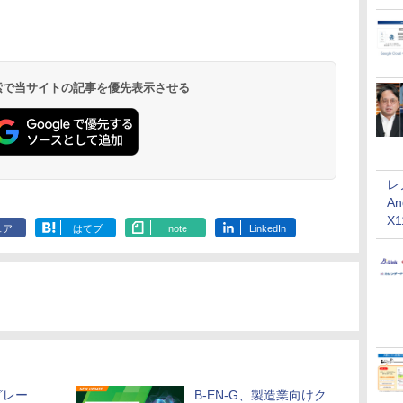
 検索で当サイトの記事を優先表示させる
レ
An
X
ェア
はてブ
note
LinkedIn
グレー
B-EN-G、製造業向けク