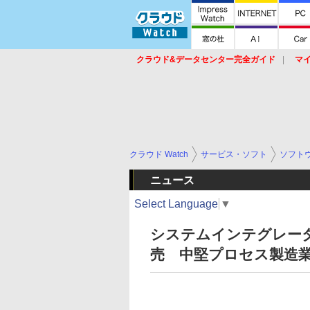
クラウド&データセンター完全ガイド
マ
サービス
セキュリティ
ネットワーク
スイッチ
ルータ
導入事例
イベ
クラウド Watch
サービス・ソフト
ソフト
ニュース
Select Language
▼
システムインテグレータ、
売 中堅プロセス製造