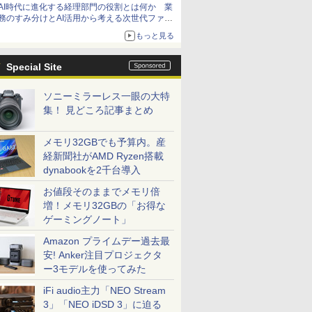
AI時代に進化する経理部門の役割とは何か 業
務のすみ分けとAI活用から考える次世代ファイ
ナンス戦略
もっと見る
Special Site
ソニーミラーレス一眼の大特
集！ 見どころ記事まとめ
メモリ32GBでも予算内。産
経新聞社がAMD Ryzen搭載
dynabookを2千台導入
お値段そのままでメモリ倍
増！メモリ32GBの「お得な
ゲーミングノート」
Amazon プライムデー過去最
安! Anker注目プロジェクタ
ー3モデルを使ってみた
iFi audio主力「NEO Stream
3」「NEO iDSD 3」に迫る