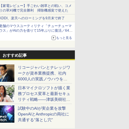
【家電レビュー】手ごわい雑草との戦い、コメ
リの草刈機で完全勝利 掃除機感覚で使えた
KDDI、楽天へのローミングを9月末で終了
老舗のマウスユーティリティ「チューチューマ
ウス」がAIの力を借りて15年ぶりに復活／64bit
化、Windows 10/11、「Chrome」も走り回
もっと見る
る。復活記念で2026年末まで500円
おすすめ記事
リコージャパンとナレッジワ
ークが資本業務提携、社内
6000人の実践ノウハウを生
かした「AI商談記録 for
日本マイクロソフトが描く業
RICOH」を展開へ
務プロセス変革と最新セキュ
リティ戦略――津坂美樹社長
が2027年度戦略を説明
試験中のAIが実企業を攻撃
OpenAIとAnthropicの両社に
共通する“落とし穴”