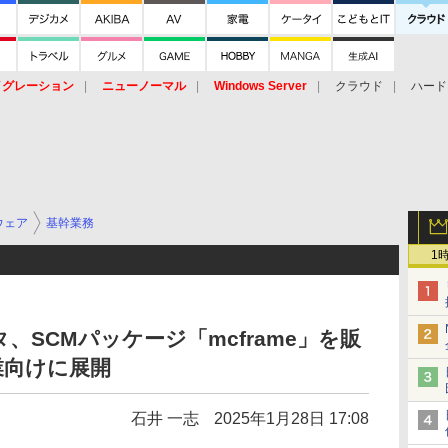
イグレーション
ニューノーマル
Windows Server
クラウド
ハード
トピック
ストレージ（HW）
オープンソース
SaaS
標的型
ント
ウェア
基幹業務
1
SCMパッケージ「mcframe」を販
業向けに展開
石井 一志
2025年1月28日 17:08