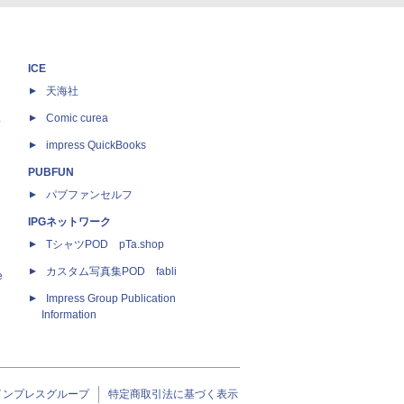
ICE
天海社
ス
Comic curea
impress QuickBooks
PUBFUN
パブファンセルフ
IPGネットワーク
TシャツPOD pTa.shop
カスタム写真集POD fabli
e
Impress Group Publication
Information
インプレスグループ
特定商取引法に基づく表示