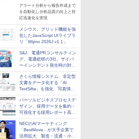
導入
アラート分析から報告作成まで
を自動化し分析品質の向上と対
応迅速化を実現
メシウス、グリッド機能を強
化したJavaScript UIライブラ
リ「Wijmo 2026J v1.1」
S&J、電通PRコンサルティン
グ、電通総研の3社、サイバ
ーインシデント発生時の対応
と危機管理広報を一体的に訓
さくら情報システム、非定型
練するプログラムを提供
文書をデータ化する「AI
TextSifta」を強化 写真情報
のデータ化などに対応
パーソルビジネスプロセスデ
ザイン、採用データを集約・
可視化する採用レポート高速
化サービスを提供
NECのAIマーケティング
「BestMove」が大手企業で
活用拡大 製造・流通・小売