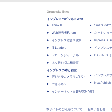
Group site links
インプレスのビジネスWeb
Think IT
SmartGri
Web担当者Forum
ネットショ
インプレス総合研究所
Impress Busi
IT Leaders
インプレス
ドローンジャーナル
DIGITAL
ネッ担お悩み相談室
インプレスの本と雑誌
インプレス
デジタルカメラマガジン
NextPublish
できるネット
インターネット白書ARCHIVES
本サイトのご利用について
お問い合わせ