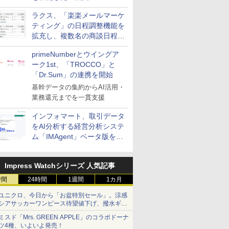
送信防止アドインサービス」
ラクス、「楽楽メールマーケ
を提供
ティング」の日程調整機能を
拡充し、複数名の商談日程調
整を効率化
primeNumberとウイングア
ーク1st、「TROCCO」と
「Dr.Sum」の連携を開始
基幹データの集約からAI活用・
業務還元までを一貫支援
インフォマート、取引データ
をAI分析する経営分析システ
ム「IMAgent」ベータ版を提
供
Impress Watchシリーズ 人気記事
時間
24時間
1週間
1カ月
ユニクロ、今日から「お盆特別セール」。涼感
シアサッカーワンピース待望値下げ、撥水ギア
ショーツは1990円に
ミスド「Mrs. GREEN APPLE」のコラボドーナ
ツ4種、いよいよ発売！