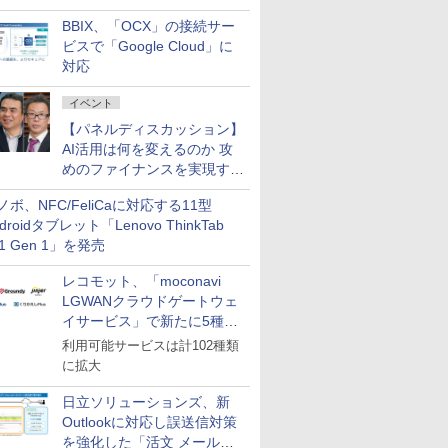
企業・広告代理店などが実装
BBIX、「OCX」の接続サー
フェーズへ
ビスで「Google Cloud」に
対応
イベント
【パネルディスカッション】
AI活用は何を変えるのか 攻
めのファイナンスを実現する
業務設計とマインドセット変
ノボ、NFC/FeliCaに対応する11型
革
droidタブレット「Lenovo ThinkTab
11 Gen 1」を発売
レコモット、「moconavi
LGWANクラウドゲートウェ
イサービス」で新たに5種類
のサービスと連携開始
利用可能サービスは計102種類
に拡大
日立ソリューションズ、新
Outlookに対応し誤送信対策
を強化した「活文 メール誤