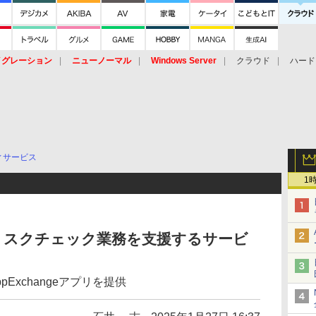
イグレーション
ニューノーマル
Windows Server
クラウド
ハード
トピック
ストレージ（HW）
オープンソース
SaaS
標的型
ント
ィサービス
1
リスクチェック業務を支援するサービ
ppExchangeアプリを提供