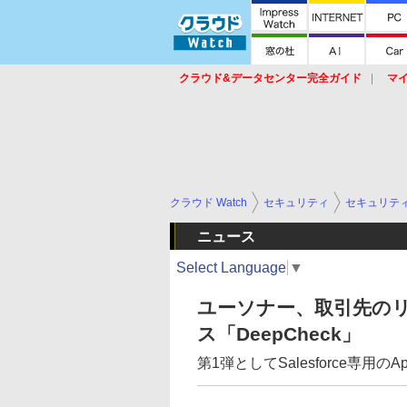
クラウド&データセンター完全ガイド
マ
サービス
セキュリティ
ネットワーク
スイッチ
ルータ
導入事例
イベ
クラウド Watch
セキュリティ
セキュリテ
ニュース
Select Language
▼
ユーソナー、取引先の
ス「DeepCheck」
第1弾としてSalesforce専用のA