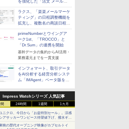
を強化した「活文 メール誤
送信防止アドインサービス」
ラクス、「楽楽メールマーケ
を提供
ティング」の日程調整機能を
拡充し、複数名の商談日程調
整を効率化
primeNumberとウイングア
ーク1st、「TROCCO」と
「Dr.Sum」の連携を開始
基幹データの集約からAI活用・
業務還元までを一貫支援
インフォマート、取引データ
をAI分析する経営分析システ
ム「IMAgent」ベータ版を提
供
Impress Watchシリーズ 人気記事
時間
24時間
1週間
1カ月
ユニクロ、今日から「お盆特別セール」。涼感
シアサッカーワンピース待望値下げ、撥水ギア
ショーツは1990円に
東映の歴代オープニング映像がカプセルトイ