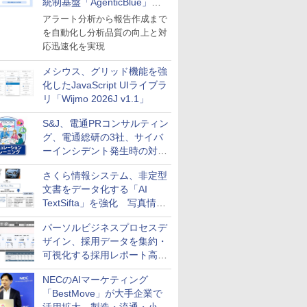
統制基盤「AgenticBlue」を
導入
アラート分析から報告作成まで
を自動化し分析品質の向上と対
応迅速化を実現
メシウス、グリッド機能を強
化したJavaScript UIライブラ
リ「Wijmo 2026J v1.1」
S&J、電通PRコンサルティン
グ、電通総研の3社、サイバ
ーインシデント発生時の対応
と危機管理広報を一体的に訓
さくら情報システム、非定型
練するプログラムを提供
文書をデータ化する「AI
TextSifta」を強化 写真情報
のデータ化などに対応
パーソルビジネスプロセスデ
ザイン、採用データを集約・
可視化する採用レポート高速
化サービスを提供
NECのAIマーケティング
「BestMove」が大手企業で