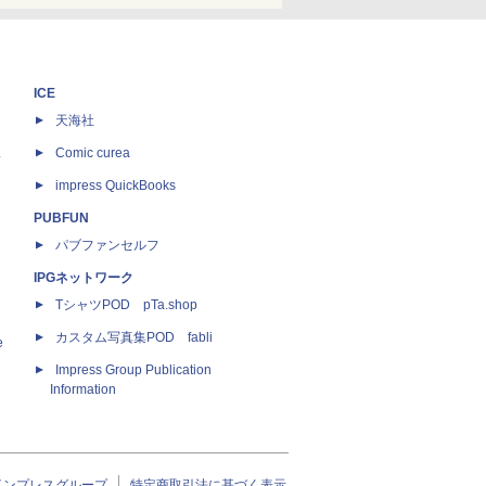
ICE
天海社
ス
Comic curea
impress QuickBooks
PUBFUN
パブファンセルフ
IPGネットワーク
TシャツPOD pTa.shop
カスタム写真集POD fabli
e
Impress Group Publication
Information
インプレスグループ
特定商取引法に基づく表示