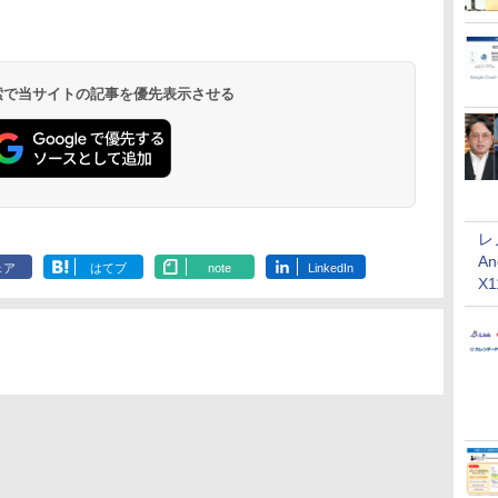
 検索で当サイトの記事を優先表示させる
レ
An
ェア
はてブ
note
LinkedIn
X