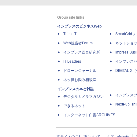
Group site links
インプレスのビジネスWeb
Think IT
SmartGri
Web担当者Forum
ネットショ
インプレス総合研究所
Impress Busi
IT Leaders
インプレス
ドローンジャーナル
DIGITAL
ネッ担お悩み相談室
インプレスの本と雑誌
インプレス
デジタルカメラマガジン
NextPublish
できるネット
インターネット白書ARCHIVES
本サイトのご利用について
お問い合わせ