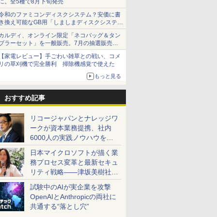
に。全5種で8月下旬発売
令和のファミコンディスクシステム？安価に書
き換え可能なGB用「しましまディスクシステ
ム」
カルディ、オンライン限定「ネコバッグ＆タン
ブラーセット」を一般販売。7月の抽選販売の
当選無効分
【家電レビュー】手ごわい雑草との戦い、コメ
リの草刈機で完全勝利 掃除機感覚で使えた
もっと見る
おすすめ記事
リコージャパンとナレッジワ
ークが資本業務提携、社内
6000人の実践ノウハウを生
かした「AI商談記録 for
日本マイクロソフトが描く業
RICOH」を展開へ
務プロセス変革と最新セキュ
リティ戦略――津坂美樹社長
が2027年度戦略を説明
試験中のAIが実企業を攻撃
OpenAIとAnthropicの両社に
共通する“落とし穴”