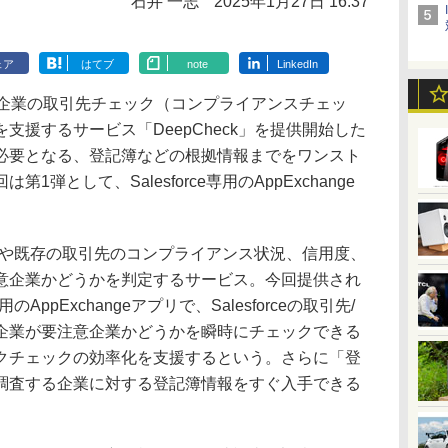
石井 一志
2025年1月27日 16:37
ェア
はてブ
note
LinkedIn
企業の取引先チェック（コンプライアンスチェッ
支援するサービス「DeepCheck」を提供開始した
必要となる、登記簿などの根拠情報までをワンスト
弾として、Salesforce専用のAppExchange
引先や既存の取引先のコンプライアンス状況、信用度、
意企業かどうかを判定するサービス。今回提供され
用のAppExchangeアプリで、Salesforceの取引先/
企業が要注意企業かどうかを瞬時にチェックできる
クチェックの効率化を支援するという。さらに「登
調査する企業に対する登記簿情報をすぐ入手できる