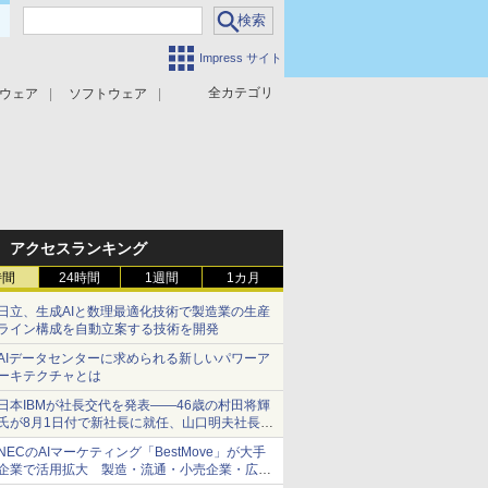
Impress サイト
全カテゴリ
ウェア
ソフトウェア
攻撃対策
マルウェア対策
アクセスランキング
時間
24時間
1週間
1カ月
日立、生成AIと数理最適化技術で製造業の生産
ライン構成を自動立案する技術を開発
AIデータセンターに求められる新しいパワーア
ーキテクチャとは
日本IBMが社長交代を発表――46歳の村田将輝
氏が8月1日付で新社長に就任、山口明夫社長は
会長へ
NECのAIマーケティング「BestMove」が大手
企業で活用拡大 製造・流通・小売企業・広告
代理店などが実装フェーズへ