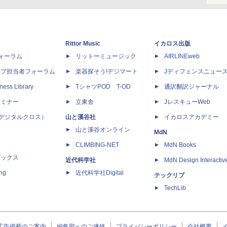
Rittor Music
イカロス出版
dフォーラム
リットーミュージック
AIRLINEweb
ップ担当者フォーラム
楽器探そう!デジマート
Jディフェンスニュー
ness Library
TシャツPOD T-OD
通訳翻訳ジャーナル
セミナー
立東舎
JレスキューWeb
 X（デジタルクロス）
山と溪谷社
イカロスアカデミー
山と溪谷オンライン
MdN
CLIMBING-NET
MdN Books
ブックス
近代科学社
MdN Design Interactiv
ing
近代科学社Digital
テックリブ
TechLib
広告掲載のご案内
編集部へのご連絡
プライバシーポリシー
会社概要