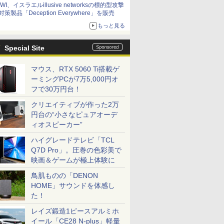
IWI、イスラエルillusive networksの標的型攻撃
対策製品「Deception Everywhere」を販売
もっと見る
Special Site
マウス、RTX 5060 Ti搭載ゲ
ーミングPCが7万5,000円オ
フで30万円台！
クリエイティブが作った2万
円台の“小さなピュアオーデ
ィオスピーカー”
ハイグレードテレビ「TCL
Q7D Pro」。圧巻の色彩美で
映画＆ゲームが極上体験に
鳥肌ものの「DENON
HOME」サウンドを体感し
た！
レイズ鍛造1ピースアルミホ
イール「CE28 N-plus」軽量