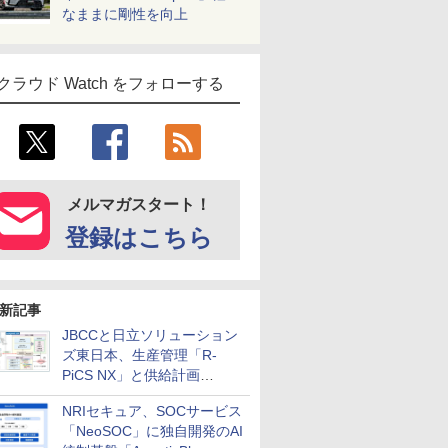
なままに剛性を向上
クラウド Watch をフォローする
メルマガスタート！
登録はこちら
新記事
JBCCと日立ソリューション
ズ東日本、生産管理「R-
PiCS NX」と供給計画
「scSQUARE ISP」の連携サ
NRIセキュア、SOCサービス
ービスを提供開始
「NeoSOC」に独自開発のAI