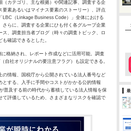
（カテゴリ、主な根拠）や関連記事、調査する企
ス要素あるいはマイナス要素のストーリー）、評点
（Linkage Business Code）」全体における
。さらに、調査する企業にひも付く各グループ企業
ース、調査担当者ブログ（時々の調査トピック、ロ
ども確認できるとした。
ce側に格納され、レポート作成などに活用可能。調査
グ（自社オリジナルの要注意フラグ）も設定できる。
の情報、国税庁から公開されている法人番号など
めとする、入手に手間やコストがかかる公的情報
トが普及する前の時代から蓄積している法人情報を保
最
せて評価しているため、さまざまなリスクを確認で