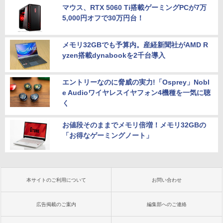
マウス、RTX 5060 Ti搭載ゲーミングPCが7万
5,000円オフで30万円台！
メモリ32GBでも予算内。産経新聞社がAMD R
yzen搭載dynabookを2千台導入
エントリーなのに脅威の実力!「Osprey」Nobl
e Audioワイヤレスイヤフォン4機種を一気に聴
く
お値段そのままでメモリ倍増！メモリ32GBの
「お得なゲーミングノート」
本サイトのご利用について
お問い合わせ
広告掲載のご案内
編集部へのご連絡