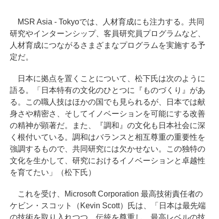
MSR Asia - Tokyoでは、人材育成にも注力する。共同
研究やインターンシップ、客員研究員プログラムなど、
人材育成につながるさまざまなプログラムを実施する予
定だ。
日本に拠点を置くことについて、松下氏は次のように
語る。「日本特有の文化のひとつに『ものづくり』があ
る。この職人技はほかの国でも見られるが、日本では献
身さや精密さ、そしてイノベーションを可能にする改善
の精神が顕著だ。また、『調和』の文化も日本社会に深
く根付いている。調和はバランスと相互尊重の重要性を
強調するもので、共同研究には欠かせない。この独特の
文化を生かして、研究におけるイノベーションと卓越性
を育てたい」（松下氏）
これを受け、Microsoft Corporation 最高技術責任者の
ケビン・スコット（Kevin Scott）氏は、「日本は最先端
の技術を取り入れつつ、伝統を尊重し、最高レベルの技