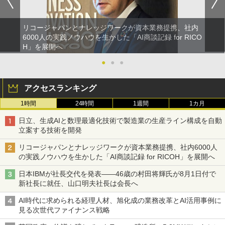
リコージャパンとナレッジワークが資本業務提携、社内
6000人の実践ノウハウを生かした「AI商談記録 for RICO
H」を展開へ
●
●
●
アクセスランキング
1時間
24時間
1週間
1カ月
日立、生成AIと数理最適化技術で製造業の生産ライン構成を自動
立案する技術を開発
リコージャパンとナレッジワークが資本業務提携、社内6000人
の実践ノウハウを生かした「AI商談記録 for RICOH」を展開へ
日本IBMが社長交代を発表――46歳の村田将輝氏が8月1日付で
新社長に就任、山口明夫社長は会長へ
AI時代に求められる経理人材、旭化成の業務改革とAI活用事例に
見る次世代ファイナンス戦略