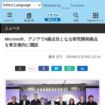
Powered by
Translate
クラウド Watch
トピック
研究開発
その他
カテゴリ
過去記事
検索
Impressサイト
ニュース
Microsoft、アジアで4拠点目となる研究開発拠点
を東京都内に開設
藤本 京子
2024年11月19日 12:14
リスト