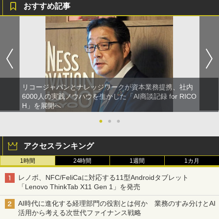
おすすめ記事
リコージャパンとナレッジワークが資本業務提携、社内
6000人の実践ノウハウを生かした「AI商談記録 for RICO
H」を展開へ
●
●
●
アクセスランキング
1時間
24時間
1週間
1カ月
レノボ、NFC/FeliCaに対応する11型Androidタブレット
「Lenovo ThinkTab X11 Gen 1」を発売
AI時代に進化する経理部門の役割とは何か 業務のすみ分けとAI
活用から考える次世代ファイナンス戦略