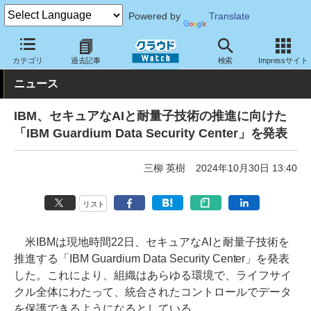
Powered by
Translate
クラウド Watch
セキュリティ
セキュリティソフト
カテゴリ
過去記事
検索
Impressサイト
ニュース
IBM、セキュアなAIと耐量子技術の推進に向けた
「IBM Guardium Data Security Center」を発表
三柳 英樹
2024年10月30日 13:40
リスト
米IBMは現地時間22日、セキュアなAIと耐量子技術を
推進する「IBM Guardium Data Security Center」を発表
した。これにより、組織はあらゆる環境で、ライフサイ
クル全体にわたって、統合されたコントロールでデータ
を保護できるようになるとしている。