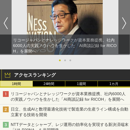
リコージャパンとナレッジワークが資本業務提携、社内
6000人の実践ノウハウを生かした「AI商談記録 for RICO
H」を展開へ
●
●
●
アクセスランキング
1時間
24時間
1週間
1カ月
リコージャパンとナレッジワークが資本業務提携、社内6000人
の実践ノウハウを生かした「AI商談記録 for RICOH」を展開へ
日立、生成AIと数理最適化技術で製造業の生産ライン構成を自動
立案する技術を開発
NTTデータとシャープ、レジ運用の効率化を実現する新決済端末
「UA-P20NA」を共同開発