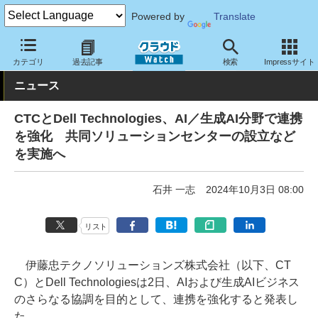
Powered by
Translate
クラウド Watch
トピック
協業・提携
国内
カテゴリ
過去記事
検索
Impressサイト
ニュース
CTCとDell Technologies、AI／生成AI分野で連携
を強化 共同ソリューションセンターの設立など
を実施へ
石井 一志
2024年10月3日 08:00
リスト
伊藤忠テクノソリューションズ株式会社（以下、CT
C）とDell Technologiesは2日、AIおよび生成AIビジネス
のさらなる協調を目的として、連携を強化すると発表し
た。