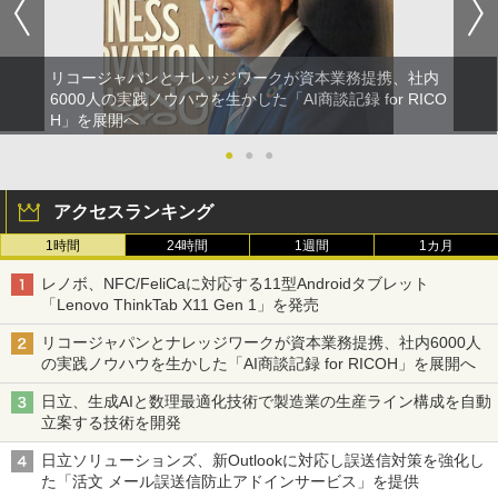
リコージャパンとナレッジワークが資本業務提携、社内
6000人の実践ノウハウを生かした「AI商談記録 for RICO
H」を展開へ
●
●
●
アクセスランキング
1時間
24時間
1週間
1カ月
レノボ、NFC/FeliCaに対応する11型Androidタブレット
「Lenovo ThinkTab X11 Gen 1」を発売
リコージャパンとナレッジワークが資本業務提携、社内6000人
の実践ノウハウを生かした「AI商談記録 for RICOH」を展開へ
日立、生成AIと数理最適化技術で製造業の生産ライン構成を自動
立案する技術を開発
日立ソリューションズ、新Outlookに対応し誤送信対策を強化し
た「活文 メール誤送信防止アドインサービス」を提供