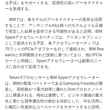
る手法）をサポートする、拡張性の高いアーキテクチャ
ーを形成する。
IBMでは、各モデルのアーキテクチャーの長所を活用
することで、アンサンブルAIは個々のモデルよりも正確
で安定した結果を提供できる可能性があると説明。IBM
Spyreアクセラレーターチップは、アドオンオプション
として提供される予定。各アクセラレーターチップは、
75ワットのPCIeアダプターを介して接続され、IBM Res
earchと共同開発された技術に基づいており、他のPCIe
カードと同様に、Spyreアクセラレーターは顧客のニー
ズに合わせて拡張できる。
Telum IIプロセッサーとIBM Spyreアクセラレーター
は、IBMの製造パートナーであるSamsung Foundryが製
造し、高性能かつ電力効率に優れた5nmプロセスノード
上に構築される。両社は連携して、ビジネス価値の最大
化と新たな競争優位性の創出を目的とした、AIを活用し
た幅広い先進的なユースケースをサポートすると説明。