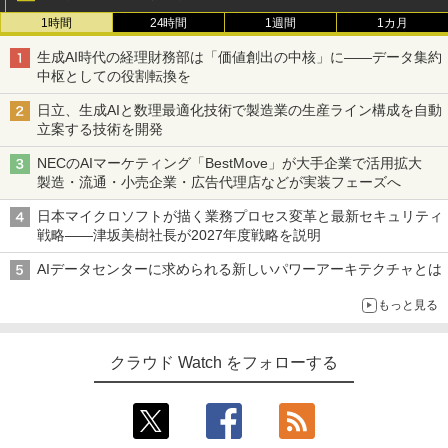
1時間
24時間
1週間
1カ月
生成AI時代の経理財務部は「価値創出の中核」に――データ集約
中枢としての役割転換を
日立、生成AIと数理最適化技術で製造業の生産ライン構成を自動
立案する技術を開発
NECのAIマーケティング「BestMove」が大手企業で活用拡大
製造・流通・小売企業・広告代理店などが実装フェーズへ
日本マイクロソフトが描く業務プロセス変革と最新セキュリティ
戦略――津坂美樹社長が2027年度戦略を説明
AIデータセンターに求められる新しいパワーアーキテクチャとは
もっと見る
クラウド Watch をフォローする