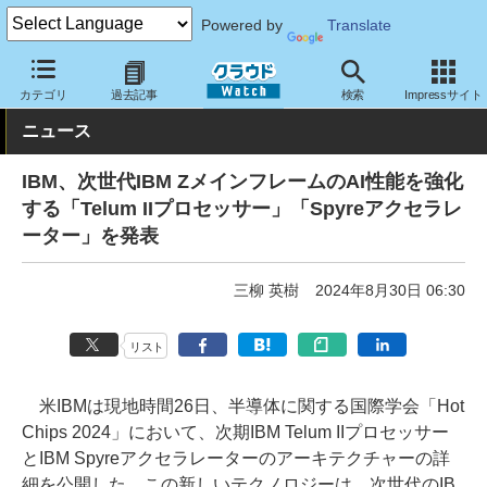
Powered by
Translate
クラウド Watch
ハード・インフラ
ハードウェア
サーバー
カテゴリ
過去記事
検索
Impressサイト
ニュース
IBM、次世代IBM ZメインフレームのAI性能を強化
する「Telum IIプロセッサー」「Spyreアクセラレ
ーター」を発表
三柳 英樹
2024年8月30日 06:30
リスト
米IBMは現地時間26日、半導体に関する国際学会「Hot
Chips 2024」において、次期IBM Telum IIプロセッサー
とIBM Spyreアクセラレーターのアーキテクチャーの詳
細を公開した。この新しいテクノロジーは、次世代のIB