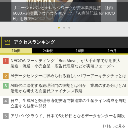
リコージャパンとナレッジワークが資本業務提携、社内
6000人の実践ノウハウを生かした「AI商談記録 for RICO
H」を展開へ
●
●
●
アクセスランキング
1時間
24時間
1週間
1カ月
NECのAIマーケティング「BestMove」が大手企業で活用拡大
製造・流通・小売企業・広告代理店などが実装フェーズへ
AIデータセンターに求められる新しいパワーアーキテクチャとは
AI時代に進化する経理部門の役割とは何か 業務のすみ分けとAI
活用から考える次世代ファイナンス戦略
日立、生成AIと数理最適化技術で製造業の生産ライン構成を自動
立案する技術を開発
アリババクラウド、日本で5カ所目となるデータセンターを開設
もっと見る