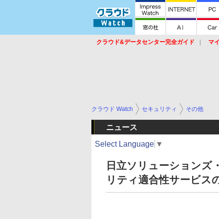
クラウド&データセンター完全ガイド
マ
サービス
セキュリティ
ネットワーク
スイッチ
ルータ
導入事例
イベ
クラウド Watch
セキュリティ
その他
ニュース
Select Language
▼
日立ソリューションズ・
リティ適合性サービス