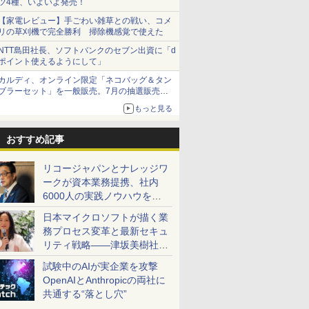
ツ4種、いよいよ発売！
【家電レビュー】手ごわい雑草との戦い、コメ
リの草刈機で完全勝利 掃除機感覚で使えた
NTT島田社長、ソフトバンクのセブン出資に「d
ポイント使えるようにして」
カルディ、オンライン限定「ネコバッグ＆タン
ブラーセット」を一般販売。7月の抽選販売の
当選無効分
もっと見る
おすすめ記事
リコージャパンとナレッジワ
ークが資本業務提携、社内
6000人の実践ノウハウを生
かした「AI商談記録 for
日本マイクロソフトが描く業
RICOH」を展開へ
務プロセス変革と最新セキュ
リティ戦略――津坂美樹社長
が2027年度戦略を説明
試験中のAIが実企業を攻撃
OpenAIとAnthropicの両社に
共通する“落とし穴”