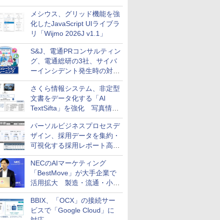
メシウス、グリッド機能を強
化したJavaScript UIライブラ
リ「Wijmo 2026J v1.1」
S&J、電通PRコンサルティン
グ、電通総研の3社、サイバ
ーインシデント発生時の対応
と危機管理広報を一体的に訓
さくら情報システム、非定型
練するプログラムを提供
文書をデータ化する「AI
TextSifta」を強化 写真情報
のデータ化などに対応
パーソルビジネスプロセスデ
ザイン、採用データを集約・
可視化する採用レポート高速
化サービスを提供
NECのAIマーケティング
「BestMove」が大手企業で
活用拡大 製造・流通・小売
企業・広告代理店などが実装
BBIX、「OCX」の接続サー
フェーズへ
ビスで「Google Cloud」に