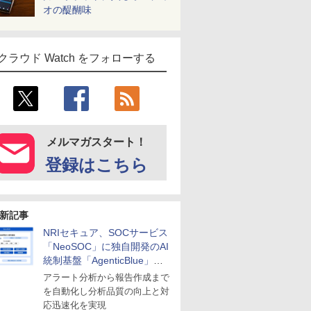
オの醍醐味
クラウド Watch をフォローする
メルマガスタート！
登録はこちら
新記事
NRIセキュア、SOCサービス
「NeoSOC」に独自開発のAI
統制基盤「AgenticBlue」を
導入
アラート分析から報告作成まで
を自動化し分析品質の向上と対
応迅速化を実現