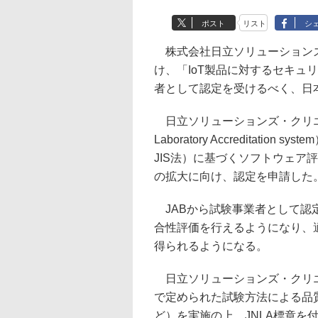
ポスト
リスト
シ
株式会社日立ソリューションズ
け、「IoT製品に対するセキュ
者として認定を受けるべく、日
日立ソリューションズ・クリエイトで
Laboratory Accreditat
JIS法）に基づくソフトウェア
の拡大に向け、認定を申請した
JABから試験事業者として認定
合性評価を行えるようになり、
得られるようになる。
日立ソリューションズ・クリエ
で定められた試験方法による品
ど）を実施の上、JNLA標章を