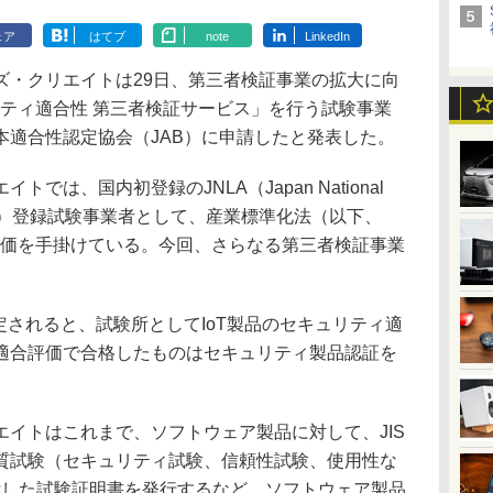
ェア
はてブ
note
LinkedIn
・クリエイトは29日、第三者検証事業の拡大に向
リティ適合性 第三者検証サービス」を行う試験事業
本適合性認定協会（JAB）に申請したと発表した。
は、国内初登録のJNLA（Japan National
ion system）登録試験事業者として、産業標準化法（以下、
評価を手掛けている。今回、さらなる第三者検証事業
。
されると、試験所としてIoT製品のセキュリティ適
適合評価で合格したものはセキュリティ製品認証を
イトはこれまで、ソフトウェア製品に対して、JIS
質試験（セキュリティ試験、信頼性試験、使用性な
付した試験証明書を発行するなど、ソフトウェア製品