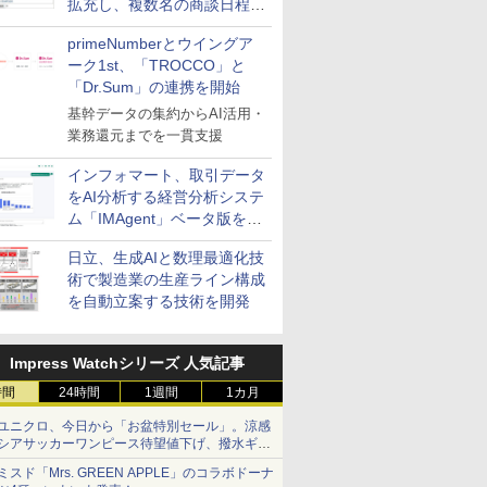
拡充し、複数名の商談日程調
整を効率化
primeNumberとウイングア
ーク1st、「TROCCO」と
「Dr.Sum」の連携を開始
基幹データの集約からAI活用・
業務還元までを一貫支援
インフォマート、取引データ
をAI分析する経営分析システ
ム「IMAgent」ベータ版を提
供
日立、生成AIと数理最適化技
術で製造業の生産ライン構成
を自動立案する技術を開発
Impress Watchシリーズ 人気記事
時間
24時間
1週間
1カ月
ユニクロ、今日から「お盆特別セール」。涼感
シアサッカーワンピース待望値下げ、撥水ギア
ショーツは1990円に
ミスド「Mrs. GREEN APPLE」のコラボドーナ