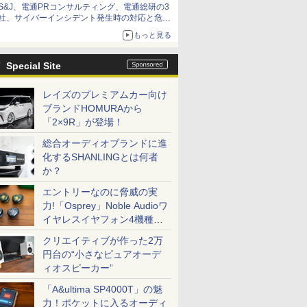
S&J、電通PRコンサルティング、電通総研の3
社、サイバーインシデント発生時の対応と危機
管理広報を一体的に訓練するプログラムを提供
もっと見る
Special Site
レイズのプレミアムカー向け
ブランドHOMURAから
「2×9R」が登場！
総合オーディオブランドに進
化するSHANLINGとは何者
か？
エントリーなのに脅威の実
力!「Osprey」Noble Audioワ
イヤレスイヤフォン4機種を
一気に聴く
クリエイティブが作った2万
円台の“小さなピュアオーデ
ィオスピーカー”
「A&ultima SP4000T」の魅
力！ポケットに入るオーディ