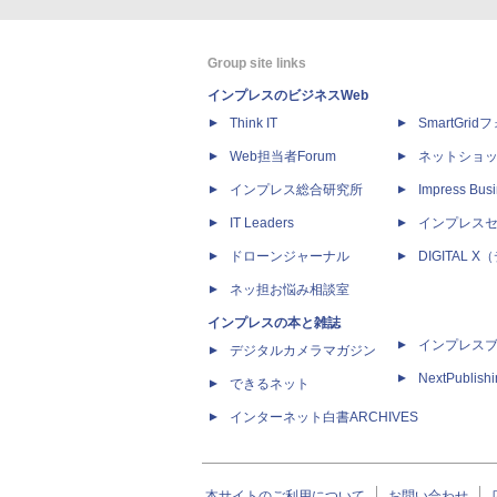
Group site links
インプレスのビジネスWeb
Think IT
SmartGri
Web担当者Forum
ネットショ
インプレス総合研究所
Impress Busi
IT Leaders
インプレス
ドローンジャーナル
DIGITAL
ネッ担お悩み相談室
インプレスの本と雑誌
インプレス
デジタルカメラマガジン
NextPublish
できるネット
インターネット白書ARCHIVES
本サイトのご利用について
お問い合わせ