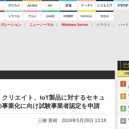
イグレーション
ニューノーマル
Windows Server
クラウド
ハード
トピック
ストレージ（HW）
オープンソース
SaaS
標的型
ント
1
クリエイト、IoT製品に対するセキュ
の事業化に向け試験事業者認定を申請
三柳 英樹
2024年5月29日 13:18