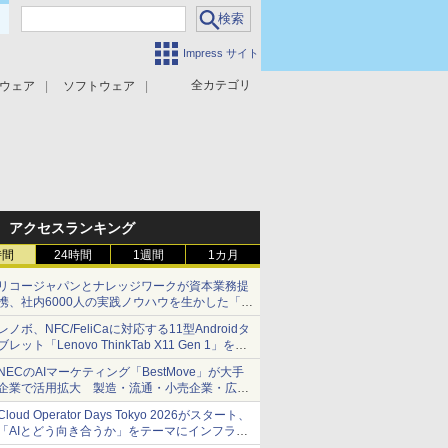
Impress サイト
全カテゴリ
ウェア
ソフトウェア
攻撃対策
マルウェア対策
アクセスランキング
時間
24時間
1週間
1カ月
リコージャパンとナレッジワークが資本業務提
携、社内6000人の実践ノウハウを生かした「AI
商談記録 for RICOH」を展開へ
レノボ、NFC/FeliCaに対応する11型Androidタ
ブレット「Lenovo ThinkTab X11 Gen 1」を発
売
NECのAIマーケティング「BestMove」が大手
企業で活用拡大 製造・流通・小売企業・広告
代理店などが実装フェーズへ
Cloud Operator Days Tokyo 2026がスタート、
「AIとどう向き合うか」をテーマにインフラ運
用の知見を集約