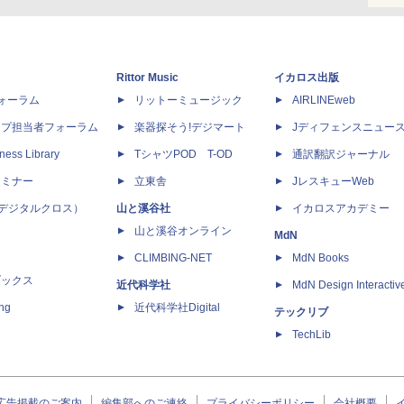
Rittor Music
イカロス出版
dフォーラム
リットーミュージック
AIRLINEweb
ップ担当者フォーラム
楽器探そう!デジマート
Jディフェンスニュー
ness Library
TシャツPOD T-OD
通訳翻訳ジャーナル
セミナー
立東舎
JレスキューWeb
 X（デジタルクロス）
山と溪谷社
イカロスアカデミー
山と溪谷オンライン
MdN
CLIMBING-NET
MdN Books
ブックス
近代科学社
MdN Design Interactiv
ing
近代科学社Digital
テックリブ
TechLib
広告掲載のご案内
編集部へのご連絡
プライバシーポリシー
会社概要