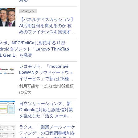
対応
イベント
【パネルディスカッション】
AI活用は何を変えるのか 攻
めのファイナンスを実現する
業務設計とマインドセット変
ノボ、NFC/FeliCaに対応する11型
革
droidタブレット「Lenovo ThinkTab
11 Gen 1」を発売
レコモット、「moconavi
LGWANクラウドゲートウェ
イサービス」で新たに5種類
のサービスと連携開始
利用可能サービスは計102種類
に拡大
日立ソリューションズ、新
Outlookに対応し誤送信対策
を強化した「活文 メール誤
送信防止アドインサービス」
ラクス、「楽楽メールマーケ
を提供
ティング」の日程調整機能を