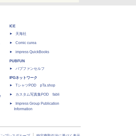
ICE
天海社
ス
Comic curea
impress QuickBooks
PUBFUN
パブファンセルフ
IPGネットワーク
TシャツPOD pTa.shop
カスタム写真集POD fabli
e
Impress Group Publication
Information
インプレスグループ
特定商取引法に基づく表示