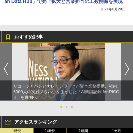
an Data Hub」で売上拡大と営業担当の工数削減を実現
2024年8月20日
おすすめ記事
リコージャパンとナレッジワークが資本業務提携、社内
6000人の実践ノウハウを生かした「AI商談記録 for RICO
H」を展開へ
●
●
●
アクセスランキング
1時間
24時間
1週間
1カ月