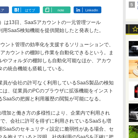
ェア
はてブ
note
LinkedIn
）は13日、SaaSアカウントの一元管理ツール
おいて、利用SaaS検知機能を提供開始したと発表した。
SaaSアカウント管理の効率化を支援するソリューションで、
、アカウントの棚卸し作業を自動化できるという。ま
ルやフォルダの棚卸しも自動化可能なほか、アカウ
タの統合機能も搭載している。
員が会社の許可なく利用しているSaaS製品の検知
には、従業員のPCのブラウザに拡張機能をインスト
SaaSの把握と利用履歴の閲覧が可能になる。
製品の増加と働き方の多様性により、企業内で利用され
方で、会社に許可を得ずに利用されているSaaSも増
SaaSのセキュリティ設定に脆弱性がある場合、セ
を抱えていると説明。社内利用のSaaSを正確に把