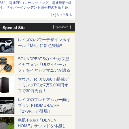
S&J、電通PRコンサルティング、電通総研の3
社、サイバーインシデント発生時の対応と危機
管理広報を一体的に訓練するプログラムを提供
もっと見る
Special Site
レイズのパワーデザインホイ
ール「M6」に新色登場!!
SOUNDPEATSのイヤカフ型
イヤフォン「UU2イヤーカ
フ」をイヤカフマニアが語る
マウス、RTX 5060 Ti搭載ゲ
ーミングPCが7万5,000円オ
フで30万円台！
レイズのプレミアムカー向け
ブランドHOMURAから
「2×9R」が登場！
鳥肌ものの「DENON
HOME」サウンドを体感し