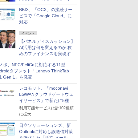
企業・広告代理店などが実装
BBIX、「OCX」の接続サー
フェーズへ
ビスで「Google Cloud」に
対応
イベント
【パネルディスカッション】
AI活用は何を変えるのか 攻
めのファイナンスを実現する
業務設計とマインドセット変
ノボ、NFC/FeliCaに対応する11型
革
droidタブレット「Lenovo ThinkTab
11 Gen 1」を発売
レコモット、「moconavi
LGWANクラウドゲートウェ
イサービス」で新たに5種類
のサービスと連携開始
利用可能サービスは計102種類
に拡大
日立ソリューションズ、新
Outlookに対応し誤送信対策
を強化した「活文 メール誤