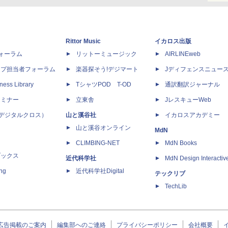
Rittor Music
イカロス出版
dフォーラム
リットーミュージック
AIRLINEweb
ップ担当者フォーラム
楽器探そう!デジマート
Jディフェンスニュー
ness Library
TシャツPOD T-OD
通訳翻訳ジャーナル
セミナー
立東舎
JレスキューWeb
 X（デジタルクロス）
山と溪谷社
イカロスアカデミー
山と溪谷オンライン
MdN
CLIMBING-NET
MdN Books
ブックス
近代科学社
MdN Design Interactiv
ing
近代科学社Digital
テックリブ
TechLib
広告掲載のご案内
編集部へのご連絡
プライバシーポリシー
会社概要