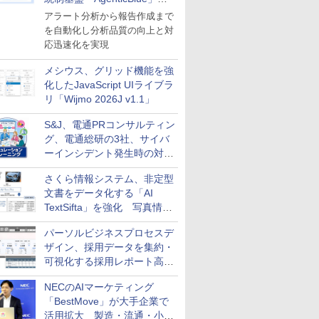
導入
アラート分析から報告作成まで
を自動化し分析品質の向上と対
応迅速化を実現
メシウス、グリッド機能を強
化したJavaScript UIライブラ
リ「Wijmo 2026J v1.1」
S&J、電通PRコンサルティン
グ、電通総研の3社、サイバ
ーインシデント発生時の対応
と危機管理広報を一体的に訓
さくら情報システム、非定型
練するプログラムを提供
文書をデータ化する「AI
TextSifta」を強化 写真情報
のデータ化などに対応
パーソルビジネスプロセスデ
ザイン、採用データを集約・
可視化する採用レポート高速
化サービスを提供
NECのAIマーケティング
「BestMove」が大手企業で
活用拡大 製造・流通・小売