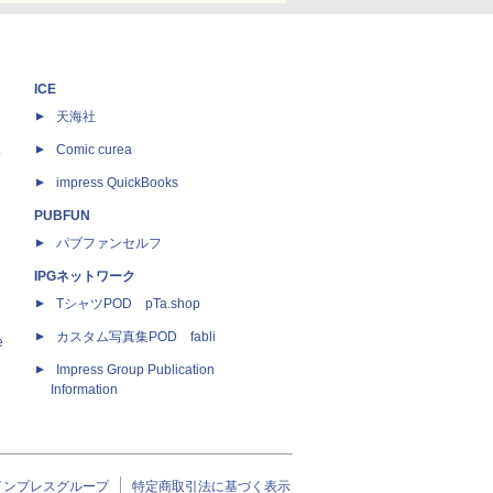
ICE
天海社
ス
Comic curea
impress QuickBooks
PUBFUN
パブファンセルフ
IPGネットワーク
TシャツPOD pTa.shop
カスタム写真集POD fabli
e
Impress Group Publication
Information
インプレスグループ
特定商取引法に基づく表示