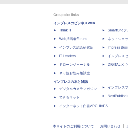
Group site links
インプレスのビジネスWeb
Think IT
SmartGri
Web担当者Forum
ネットショ
インプレス総合研究所
Impress Busi
IT Leaders
インプレス
ドローンジャーナル
DIGITAL
ネッ担お悩み相談室
インプレスの本と雑誌
インプレス
デジタルカメラマガジン
NextPublish
できるネット
インターネット白書ARCHIVES
本サイトのご利用について
お問い合わせ