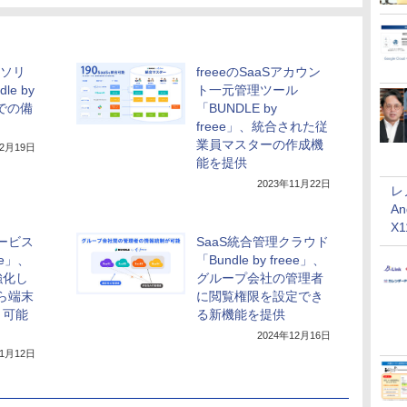
理ソリ
freeeのSaaSアカウン
e by
ト一元管理ツール
内での備
「BUNDLE by
freee」、統合された従
業員マスターの作成機
年2月19日
能を提供
2023年11月22日
レ
An
X
サービス
SaaS統合管理クラウド
eee」、
「Bundle by freee」、
強化し
グループ会社の管理者
ら端末
に閲覧権限を設定でき
ト可能
る新機能を提供
2024年12月16日
11月12日