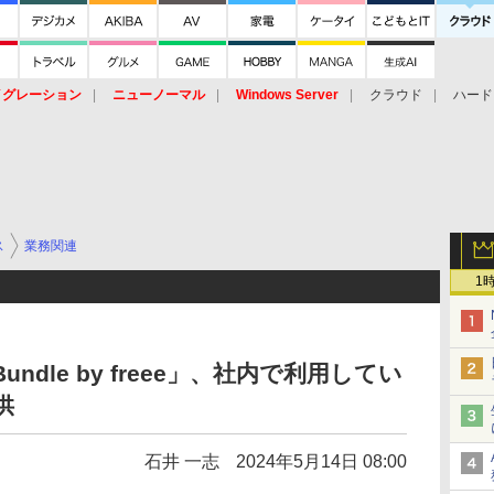
イグレーション
ニューノーマル
Windows Server
クラウド
ハード
トピック
ストレージ（HW）
オープンソース
SaaS
標的型
ント
ス
業務関連
1
ndle by freee」、社内で利用してい
供
石井 一志
2024年5月14日 08:00