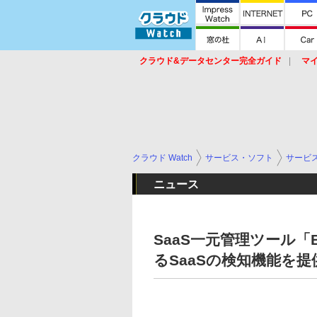
クラウド&データセンター完全ガイド
マ
サービス
セキュリティ
ネットワーク
スイッチ
ルータ
導入事例
イベ
クラウド Watch
サービス・ソフト
サービ
ニュース
SaaS一元管理ツール「Bu
るSaaSの検知機能を提