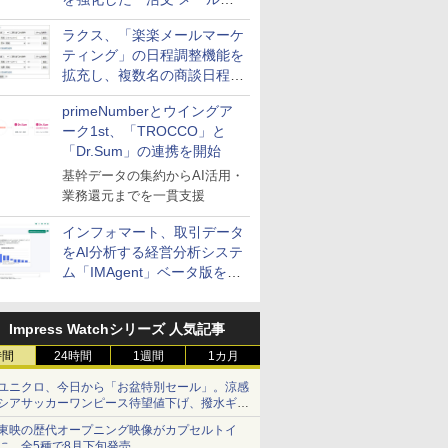
送信防止アドインサービス」
ラクス、「楽楽メールマーケ
を提供
ティング」の日程調整機能を
拡充し、複数名の商談日程調
整を効率化
primeNumberとウイングア
ーク1st、「TROCCO」と
「Dr.Sum」の連携を開始
基幹データの集約からAI活用・
業務還元までを一貫支援
インフォマート、取引データ
をAI分析する経営分析システ
ム「IMAgent」ベータ版を提
供
Impress Watchシリーズ 人気記事
時間
24時間
1週間
1カ月
ユニクロ、今日から「お盆特別セール」。涼感
シアサッカーワンピース待望値下げ、撥水ギア
ショーツは1990円に
東映の歴代オープニング映像がカプセルトイ
に。全5種で8月下旬発売