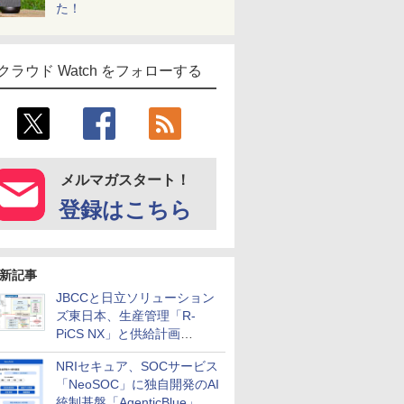
た！
クラウド Watch をフォローする
メルマガスタート！
登録はこちら
新記事
JBCCと日立ソリューション
ズ東日本、生産管理「R-
PiCS NX」と供給計画
「scSQUARE ISP」の連携サ
NRIセキュア、SOCサービス
ービスを提供開始
「NeoSOC」に独自開発のAI
統制基盤「AgenticBlue」を