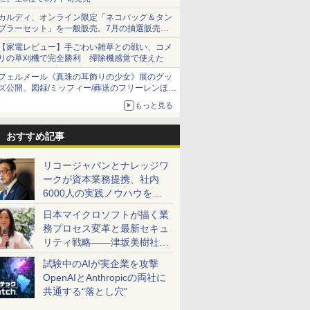
カルディ、オンライン限定「ネコバッグ＆タン
ブラーセット」を一般販売。7月の抽選販売の
当選無効分
【家電レビュー】手ごわい雑草との戦い、コメ
リの草刈機で完全勝利 掃除機感覚で使えた
フェルメール《真珠の耳飾りの少女》展のグッ
ズ公開。図録/ミッフィー/葬送のフリーレンほ
か、注目ブランドコラボが実現
もっと見る
おすすめ記事
リコージャパンとナレッジワ
ークが資本業務提携、社内
6000人の実践ノウハウを生
かした「AI商談記録 for
日本マイクロソフトが描く業
RICOH」を展開へ
務プロセス変革と最新セキュ
リティ戦略――津坂美樹社長
が2027年度戦略を説明
試験中のAIが実企業を攻撃
OpenAIとAnthropicの両社に
共通する“落とし穴”