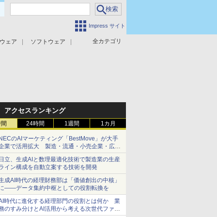
Impress サイト
全カテゴリ
ウェア
ソフトウェア
攻撃対策
マルウェア対策
アクセスランキング
時間
24時間
1週間
1カ月
NECのAIマーケティング「BestMove」が大手
企業で活用拡大 製造・流通・小売企業・広告
代理店などが実装フェーズへ
日立、生成AIと数理最適化技術で製造業の生産
ライン構成を自動立案する技術を開発
生成AI時代の経理財務部は「価値創出の中核」
に――データ集約中枢としての役割転換を
AI時代に進化する経理部門の役割とは何か 業
務のすみ分けとAI活用から考える次世代ファイ
ナンス戦略