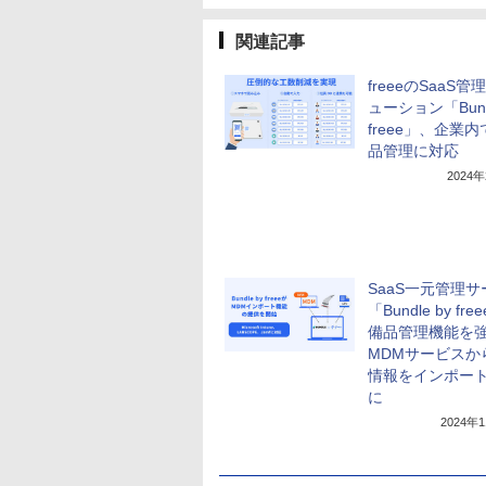
関連記事
freeeのSaaS管
ューション「Bundl
freee」、企業
品管理に対応
2024
SaaS一元管理
「Bundle by fr
備品管理機能を
MDMサービスか
情報をインポー
に
2024年