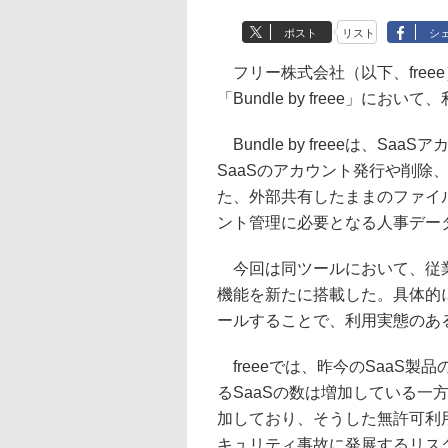
ポスト
リスト
シ
フリー株式会社（以下、freee
「Bundle by freee」に
Bundle by freeeは、
SaaSのアカウント発行や削除
た、外部共有したままのファイ
ント管理に必要となる人事デー
今回は同ツールにおいて、従業
機能を新たに搭載した。具体的
ールすることで、利用実態のある
freeeでは、昨今のSaaS
るSaaSの数は増加している一
加しており、そうした無許可利用
キュリティ事故に発展するリスク