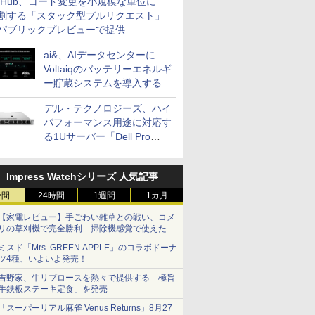
itHub、コード変更を小規模な単位に
割する「スタック型プルリクエスト」
パブリックプレビューで提供
ai&、AIデータセンターに
Voltaiqのバッテリーエネルギ
ー貯蔵システムを導入する計
画を発表
デル・テクノロジーズ、ハイ
パフォーマンス用途に対応す
る1Uサーバー「Dell Pro
Precision 7 R1ラック」を発
売
Impress Watchシリーズ 人気記事
時間
24時間
1週間
1カ月
【家電レビュー】手ごわい雑草との戦い、コメ
リの草刈機で完全勝利 掃除機感覚で使えた
ミスド「Mrs. GREEN APPLE」のコラボドーナ
ツ4種、いよいよ発売！
吉野家、牛リブロースを熱々で提供する「極旨
牛鉄板ステーキ定食」を発売
「スーパーリアル麻雀 Venus Returns」8月27