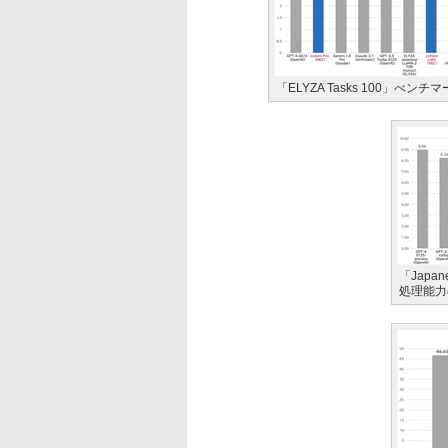
「ELYZA Tasks 100」べ
「Japa
処理能力