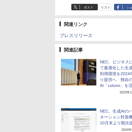
ポスト
リスト
シ
関連リンク
プレスリリース
関連記事
NEC、ビジネス
て最適化した生成
利用環境を2024
り提供へ 独自
AI「cotomi」を
2023年
NEC、生成AIの
ネーション対策
10月末より順次
2024