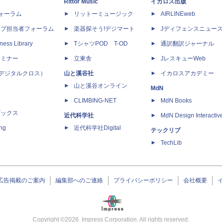
Rittor Music
イカロス出版
dフォーラム
リットーミュージック
AIRLINEweb
ップ担当者フォーラム
楽器探そう!デジマート
Jディフェンスニュー
ness Library
TシャツPOD T-OD
通訳翻訳ジャーナル
セミナー
立東舎
JレスキューWeb
 X（デジタルクロス）
山と溪谷社
イカロスアカデミー
山と溪谷オンライン
MdN
CLIMBING-NET
MdN Books
ブックス
近代科学社
MdN Design Interactiv
ing
近代科学社Digital
テックリブ
TechLib
広告掲載のご案内
編集部へのご連絡
プライバシーポリシー
会社概要
Copyright ©
2026
Impress Corporation. All rights reserved.