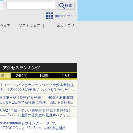
Impress サイト
全カテゴリ
ウェア
ソフトウェア
攻撃対策
マルウェア対策
アクセスランキング
時間
24時間
1週間
1カ月
リコージャパンとナレッジワークが資本業務提
携、社内6000人の実践ノウハウを生かした「AI
商談記録 for RICOH」を展開へ
日本IBMが社長交代を発表――46歳の村田将輝
氏が8月1日付で新社長に就任、山口明夫社長は
会長へ
AIが27年眠っていた脆弱性を発見する時代に
――「パッチ適用の優先度を見直すべき」とセ
キュリティ専門家
primeNumberとウイングアーク1st、
「TROCCO」と「Dr.Sum」の連携を開始