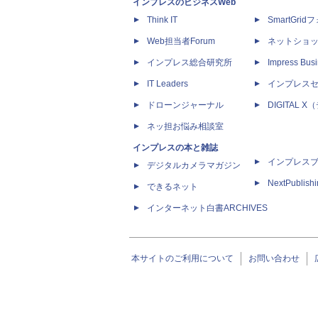
インプレスのビジネスWeb
Think IT
SmartGri
Web担当者Forum
ネットショ
インプレス総合研究所
Impress Busi
IT Leaders
インプレス
ドローンジャーナル
DIGITAL
ネッ担お悩み相談室
インプレスの本と雑誌
インプレス
デジタルカメラマガジン
NextPublish
できるネット
インターネット白書ARCHIVES
本サイトのご利用について
お問い合わせ