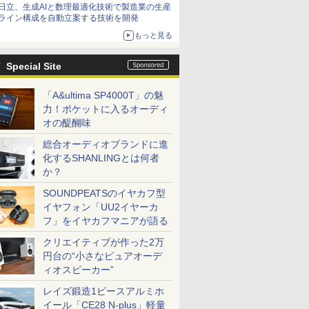
日立、生成AIと数理最適化技術で製造業の生産
ライン構成を自動立案する技術を開発
もっと見る
Special Site
「A&ultima SP4000T」の魅
力！ポケットに入るオーディ
オの醍醐味
総合オーディオブランドに進
化するSHANLINGとは何者
か？
SOUNDPEATSのイヤカフ型
イヤフォン「UU2イヤーカ
フ」をイヤカフマニアが語る
クリエイティブが作った2万
円台の“小さなピュアオーデ
ィオスピーカー”
レイズ鍛造1ピースアルミホ
イール「CE28 N-plus」軽量