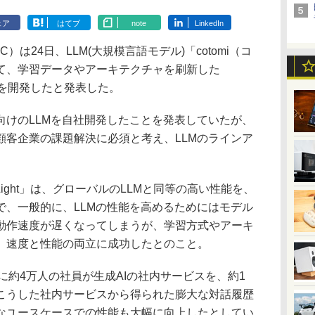
ェア
はてブ
note
LinkedIn
は24日、LLM(大規模言語モデル)「cotomi（コ
て、学習データやアーキテクチャを刷新した
ight」を開発したと発表した。
語向けのLLMを自社開発したことを発表していたが、
顧客企業の課題解決に必須と考え、LLMのラインア
mi Light」は、グローバルのLLMと同等の高い性能を、
で、一般的に、LLMの性能を高めるためにはモデル
動作速度が遅くなってしまうが、学習方式やアーキ
、速度と性能の両立に成功したとのこと。
約4万人の社員が生成AIの社内サービスを、約1
こうした社内サービスから得られた膨大な対話履歴
なユースケースでの性能も大幅に向上したとしてい