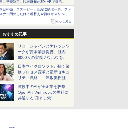
日に発売決定。脱衣麻雀が3D×VRで復活
発売から2週間は20%オフになるセールが実施
本日発売「スヌーピー」圧縮収納ポーチ。ファ
スナー閉めるだけで着替えや荷物がスリムにま
とまる
もっと見る
おすすめ記事
リコージャパンとナレッジワ
ークが資本業務提携、社内
6000人の実践ノウハウを生
かした「AI商談記録 for
日本マイクロソフトが描く業
RICOH」を展開へ
務プロセス変革と最新セキュ
リティ戦略――津坂美樹社長
が2027年度戦略を説明
試験中のAIが実企業を攻撃
OpenAIとAnthropicの両社に
共通する“落とし穴”