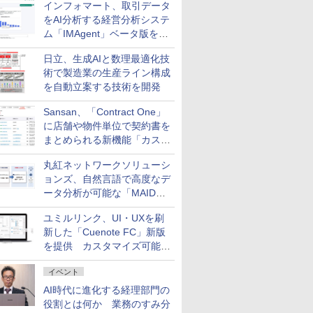
インフォマート、取引データ
をAI分析する経営分析システ
ム「IMAgent」ベータ版を提
供
日立、生成AIと数理最適化技
術で製造業の生産ライン構成
を自動立案する技術を開発
Sansan、「Contract One」
に店舗や物件単位で契約書を
まとめられる新機能「カスタ
ム契約ツリー」を追加
丸紅ネットワークソリューシ
ョンズ、自然言語で高度なデ
ータ分析が可能な「MAIDOA
AI ASSIST」を9月より提供
ユミルリンク、UI・UXを刷
新した「Cuenote FC」新版
を提供 カスタマイズ可能な
ダッシュボード画面を搭載
イベント
AI時代に進化する経理部門の
役割とは何か 業務のすみ分