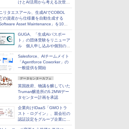
けとAI活用から考える次世代
ファイナンス戦略
ニリタエスアール、生成AIでCOBOL
どの資産から仕様書を自動生成する
oftware Asset Maintenance」を10月
発売
GUGA、「生成AIパスポー
ト」の団体受験をリニューア
ル 個人申し込みや個別の支
払いなどに対応
Salesforce、AIチームメイト
「Agentforce Coworker」の
一般提供を開始
データセンターカフェ
英国政府、物議を醸していた
Truman醸造所の5.2MWデー
タセンター計画を承認
企業向けIDaaS「GMOトラ
スト・ログイン」、親会社の
認証設定をグループ企業に展
開できる新機能を提供