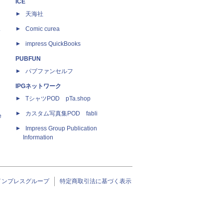
ICE
天海社
ス
Comic curea
impress QuickBooks
PUBFUN
パブファンセルフ
IPGネットワーク
TシャツPOD pTa.shop
カスタム写真集POD fabli
e
Impress Group Publication
Information
インプレスグループ
特定商取引法に基づく表示