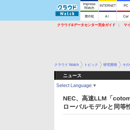
クラウド&データセンター完全ガイド
マ
サービス
セキュリティ
ネットワーク
スイッチ
ルータ
導入事例
イベ
クラウド Watch
トピック
研究開発
その
ニュース
Select Language
▼
NEC、高速LLM「cotom
ローバルモデルと同等