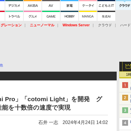
イグレーション
ニューノーマル
Windows Server
クラウド
ハード
トピック
ストレージ（HW）
オープンソース
SaaS
標的型
ント
他
1
i Pro」「cotomi Light」を開発 グ
性能を十数倍の速度で実現
石井 一志
2024年4月24日 14:02