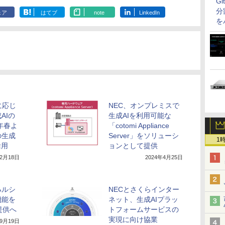
G
分
ェア
はてブ
note
LinkedIn
を
に応じ
NEC、オンプレミスで
AIの
生成AIを利用可能な
年春よ
「cotomi Appliance
の生成
Server」をソリューシ
1
活用
ョンとして提供
12月18日
2024年4月25日
ハルシ
NECとさくらインター
機能を
ネット、生成AIプラッ
提供へ
トフォームサービスの
実現に向け協業
年9月19日