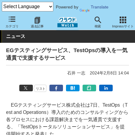
Powered by
Translate
クラウド Watch
サービス・ソフト
サービス
導入支援
カテゴリ
過去記事
検索
Impressサイト
ニュース
EGテスティングサービス、TestOpsの導入を一気
通貫で支援するサービス
石井 一志
2024年2月8日 14:04
リスト
EGテスティングサービス株式会社は7日、TestOps（T
est and Operations）導入のためのコンサルティングから
各プロセスにおける課題解決までを一気通貫で支援す
る、「TestOpsトータルソリューションサービス」を提
供開始すると発表した。