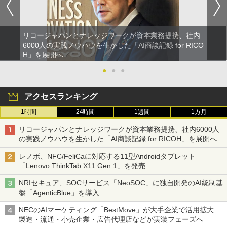
リコージャパンとナレッジワークが資本業務提携、社内
6000人の実践ノウハウを生かした「AI商談記録 for RICO
H」を展開へ
●
●
●
アクセスランキング
1時間
24時間
1週間
1カ月
リコージャパンとナレッジワークが資本業務提携、社内6000人
の実践ノウハウを生かした「AI商談記録 for RICOH」を展開へ
レノボ、NFC/FeliCaに対応する11型Androidタブレット
「Lenovo ThinkTab X11 Gen 1」を発売
NRIセキュア、SOCサービス「NeoSOC」に独自開発のAI統制基
盤「AgenticBlue」を導入
NECのAIマーケティング「BestMove」が大手企業で活用拡大
製造・流通・小売企業・広告代理店などが実装フェーズへ