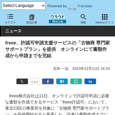
Powered by
Translate
クラウド Watch
サービス・ソフト
サービス
BPO・アウトソー
カテゴリ
過去記事
検索
Impressサイト
ニュース
freee、許認可申請支援サービスの「古物商 専門家
サポートプラン」を提供 オンラインにて書類作
成から申請までを完結
石井 一志
2023年12月11日 16:33
リスト
freee株式会社は11日、オンラインで許認可申請に必要
な書類を作成できるサービス「freee許認可」において、
東京23区の事業所を対象に「古物商 専門家サポートプラ
ン」を提供開始すると発表した。従来は書類作成までに