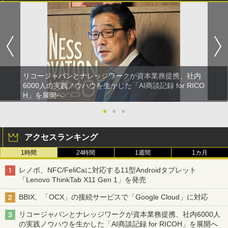
リコージャパンとナレッジワークが資本業務提携、社内
6000人の実践ノウハウを生かした「AI商談記録 for RICO
H」を展開へ
●
●
●
アクセスランキング
1時間
24時間
1週間
1カ月
レノボ、NFC/FeliCaに対応する11型Androidタブレット
「Lenovo ThinkTab X11 Gen 1」を発売
BBIX、「OCX」の接続サービスで「Google Cloud」に対応
リコージャパンとナレッジワークが資本業務提携、社内6000人
の実践ノウハウを生かした「AI商談記録 for RICOH」を展開へ