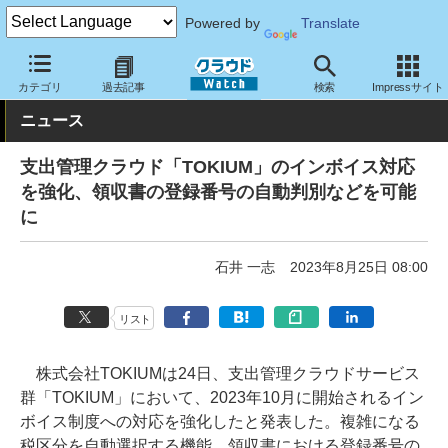
Powered by
Translate
クラウド Watch
サービス・ソフト
サービス
業務関連
カテゴリ
過去記事
検索
Impressサイト
ニュース
支出管理クラウド「TOKIUM」のインボイス対応
を強化、領収書の登録番号の自動判別などを可能
に
石井 一志
2023年8月25日 08:00
リスト
株式会社TOKIUMは24日、支出管理クラウドサービス
群「TOKIUM」において、2023年10月に開始されるイン
ボイス制度への対応を強化したと発表した。複雑になる
税区分を自動選択する機能、領収書における登録番号の