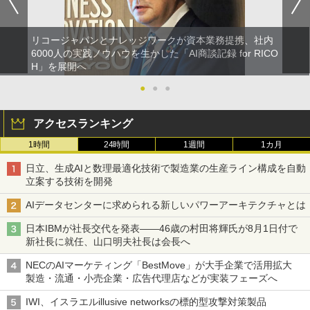
リコージャパンとナレッジワークが資本業務提携、社内
6000人の実践ノウハウを生かした「AI商談記録 for RICO
H」を展開へ
●
●
●
アクセスランキング
1時間
24時間
1週間
1カ月
日立、生成AIと数理最適化技術で製造業の生産ライン構成を自動
立案する技術を開発
AIデータセンターに求められる新しいパワーアーキテクチャとは
日本IBMが社長交代を発表――46歳の村田将輝氏が8月1日付で
新社長に就任、山口明夫社長は会長へ
NECのAIマーケティング「BestMove」が大手企業で活用拡大
製造・流通・小売企業・広告代理店などが実装フェーズへ
IWI、イスラエルillusive networksの標的型攻撃対策製品