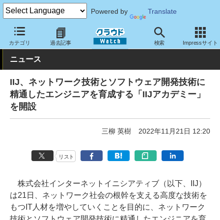
Powered by
Translate
クラウド Watch
サービス・ソフト
サービス
教育・トレーニン
カテゴリ
過去記事
検索
Impressサイト
ニュース
IIJ、ネットワーク技術とソフトウェア開発技術に
精通したエンジニアを育成する「IIJアカデミー」
を開設
三柳 英樹
2022年11月21日 12:20
リスト
株式会社インターネットイニシアティブ（以下、IIJ）
は21日、ネットワーク社会の根幹を支える高度な技術を
もつIT人材を増やしていくことを目的に、ネットワーク
技術とソフトウェア開発技術に精通したエンジニアを育