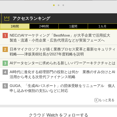
●
●
●
アクセスランキング
1時間
24時間
1週間
1カ月
NECのAIマーケティング「BestMove」が大手企業で活用拡大
製造・流通・小売企業・広告代理店などが実装フェーズへ
日本マイクロソフトが描く業務プロセス変革と最新セキュリティ
戦略――津坂美樹社長が2027年度戦略を説明
AIデータセンターに求められる新しいパワーアーキテクチャとは
AI時代に進化する経理部門の役割とは何か 業務のすみ分けとAI
活用から考える次世代ファイナンス戦略
GUGA、「生成AIパスポート」の団体受験をリニューアル 個人
申し込みや個別の支払いなどに対応
もっと見る
クラウド Watch をフォローする