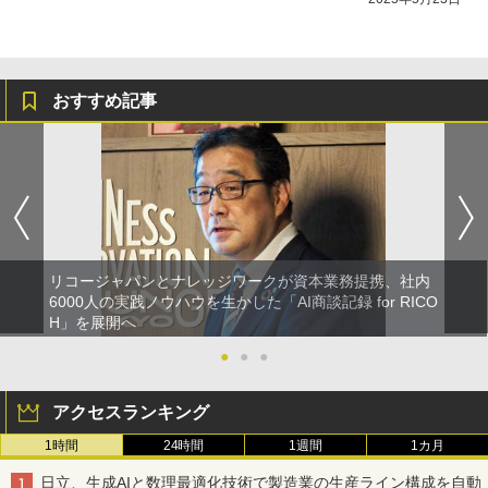
おすすめ記事
リコージャパンとナレッジワークが資本業務提携、社内
6000人の実践ノウハウを生かした「AI商談記録 for RICO
H」を展開へ
●
●
●
アクセスランキング
1時間
24時間
1週間
1カ月
日立、生成AIと数理最適化技術で製造業の生産ライン構成を自動