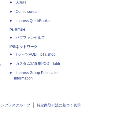
天海社
ス
Comic curea
impress QuickBooks
PUBFUN
パブファンセルフ
IPGネットワーク
TシャツPOD pTa.shop
カスタム写真集POD fabli
e
Impress Group Publication
Information
インプレスグループ
特定商取引法に基づく表示