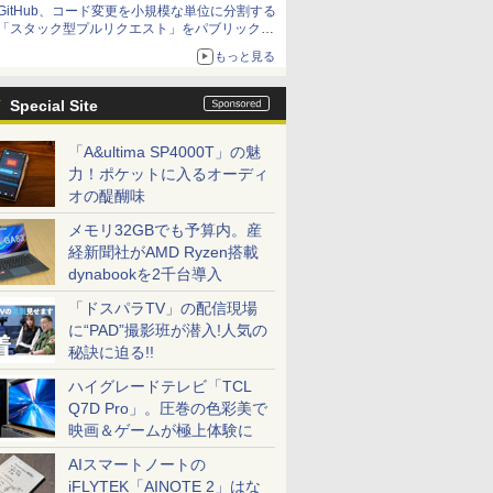
GitHub、コード変更を小規模な単位に分割する
「スタック型プルリクエスト」をパブリックプ
レビューで提供
もっと見る
Special Site
「A&ultima SP4000T」の魅
力！ポケットに入るオーディ
オの醍醐味
メモリ32GBでも予算内。産
経新聞社がAMD Ryzen搭載
dynabookを2千台導入
「ドスパラTV」の配信現場
に“PAD”撮影班が潜入!人気の
秘訣に迫る!!
ハイグレードテレビ「TCL
Q7D Pro」。圧巻の色彩美で
映画＆ゲームが極上体験に
AIスマートノートの
iFLYTEK「AINOTE 2」はな