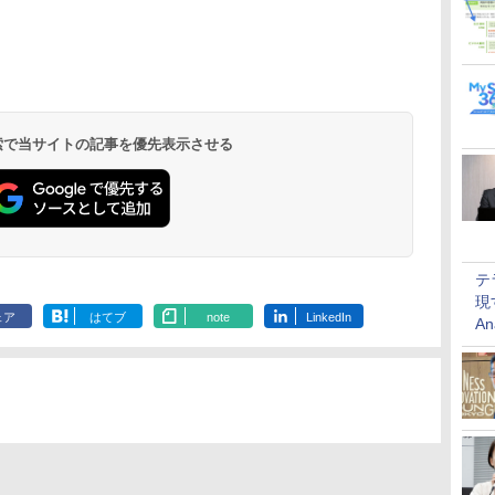
 検索で当サイトの記事を優先表示させる
テ
現
ェア
はてブ
note
LinkedIn
An