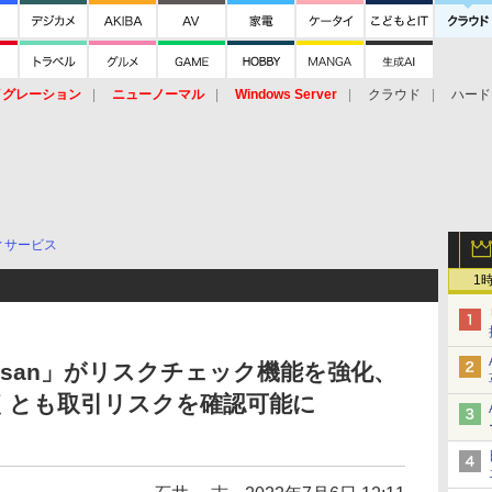
イグレーション
ニューノーマル
Windows Server
クラウド
ハード
トピック
ストレージ（HW）
オープンソース
SaaS
標的型
ント
ィサービス
1
nsan」がリスクチェック機能を強化、
くとも取引リスクを確認可能に