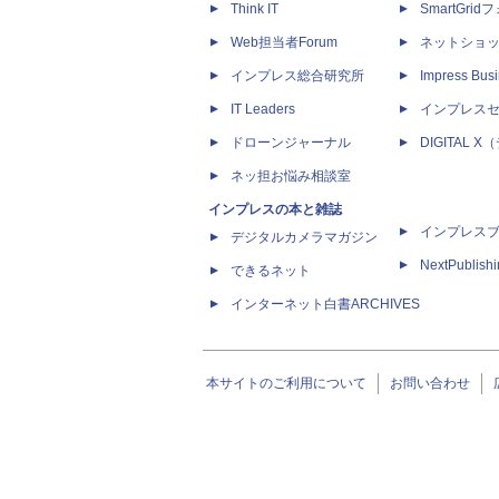
Think IT
SmartGri
Web担当者Forum
ネットショ
インプレス総合研究所
Impress Busi
IT Leaders
インプレス
ドローンジャーナル
DIGITAL
ネッ担お悩み相談室
インプレスの本と雑誌
インプレス
デジタルカメラマガジン
NextPublish
できるネット
インターネット白書ARCHIVES
本サイトのご利用について
お問い合わせ