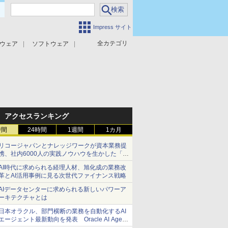
Impress サイト
全カテゴリ
ウェア
ソフトウェア
攻撃対策
マルウェア対策
アクセスランキング
時間
24時間
1週間
1カ月
リコージャパンとナレッジワークが資本業務提
携、社内6000人の実践ノウハウを生かした「AI
商談記録 for RICOH」を展開へ
AI時代に求められる経理人材、旭化成の業務改
革とAI活用事例に見る次世代ファイナンス戦略
AIデータセンターに求められる新しいパワーア
ーキテクチャとは
日本オラクル、部門横断の業務を自動化するAI
エージェント最新動向を発表 Oracle AI Agent
Studioで企業の意思決定と開発を加速