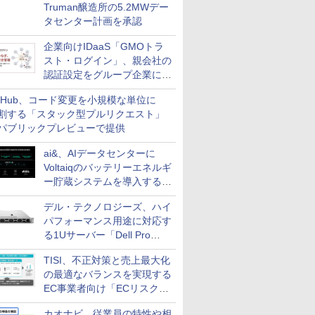
Truman醸造所の5.2MWデー
タセンター計画を承認
企業向けIDaaS「GMOトラ
スト・ログイン」、親会社の
認証設定をグループ企業に展
開できる新機能を提供
itHub、コード変更を小規模な単位に
割する「スタック型プルリクエスト」
パブリックプレビューで提供
ai&、AIデータセンターに
Voltaiqのバッテリーエネルギ
ー貯蔵システムを導入する計
画を発表
デル・テクノロジーズ、ハイ
パフォーマンス用途に対応す
る1Uサーバー「Dell Pro
Precision 7 R1ラック」を発
TISI、不正対策と売上最大化
売
の最適なバランスを実現する
EC事業者向け「ECリスク対
策設計・運用支援サービス」
カオナビ、従業員の特性や相