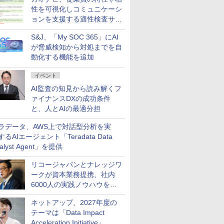
性を可視化しコミュニケーシ
ョンを支援する適性検査サー
ビスを提供
S&J、「My SOC 365」にAI
が脅威検知から対処までを自
動化する機能を追加
イベント
AI監査の知見から読み解くフ
ァイナンスDXの成功条件
と、人とAIの最適分担
ラデータ、AWS上で対話型分析を実
するAIエージェント「Teradata Data
alyst Agent」を提供
リコージャパンとナレッジワ
ークが資本業務提携、社内
6000人の実践ノウハウを生
かした「AI商談記録 for
ネットアップ、2027年度の
RICOH」を展開へ
テーマは「Data Impact
Acceleration Initiative」 AI