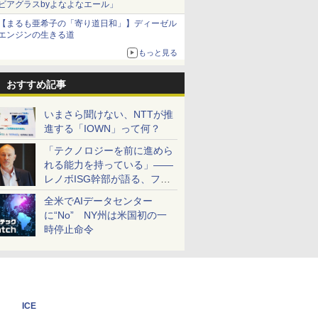
ビアグラスbyよなよなエール」
【まるも亜希子の「寄り道日和」】ディーゼル
エンジンの生きる道
もっと見る
おすすめ記事
いまさら聞けない、NTTが推
進する「IOWN」って何？
「テクノロジーを前に進めら
れる能力を持っている」――
レノボISG幹部が語る、フル
スタックと水冷技術の強み
全米でAIデータセンター
に“No” NY州は米国初の一
時停止命令
ICE