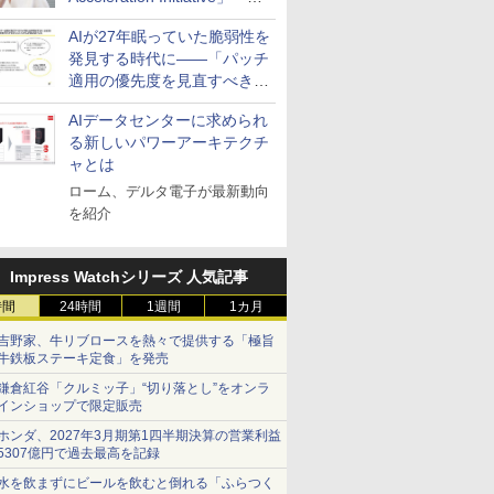
活用を成果へつなぐ3つの方
AIが27年眠っていた脆弱性を
針を発表
発見する時代に――「パッチ
適用の優先度を見直すべき」
とセキュリティ専門家
AIデータセンターに求められ
る新しいパワーアーキテクチ
ャとは
ローム、デルタ電子が最新動向
を紹介
Impress Watchシリーズ 人気記事
時間
24時間
1週間
1カ月
吉野家、牛リブロースを熱々で提供する「極旨
牛鉄板ステーキ定食」を発売
鎌倉紅谷「クルミッ子」“切り落とし”をオンラ
インショップで限定販売
ホンダ、2027年3月期第1四半期決算の営業利益
5307億円で過去最高を記録
水を飲まずにビールを飲むと倒れる「ふらつく