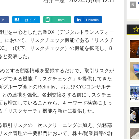
石井 一志
2022年7月6日 12:11
ェア
はてブ
note
LinkedIn
刺管理を中心とした営業DX（デジタルトランスフォー
an」において、リスクチェック機能である「リスクチ
nitiv/KYCC」（以下、リスクチェック）の機能を拡充し、8
ると発表した。
じめとする顧客情報を登録するだけで、取引リスクが
ングできる機能「リスクチェック」を提供してきた
ループ傘下のRefinitiv、およびKYCコンサルテ
C）との連携を強化。名刺交換をする前にリスクチェ
面も増加していることから、キーワード検索によっ
る「リスクサーチ」機能を新たに提供した。
取引リスクの一次スクリーニングに加え、法務部
リスク管理の主要部門において、株主/従業員等の詳