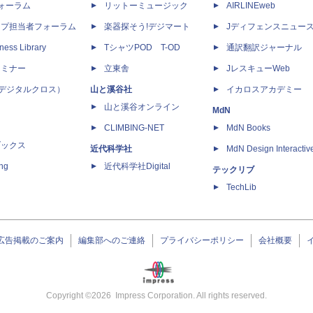
dフォーラム
リットーミュージック
AIRLINEweb
ップ担当者フォーラム
楽器探そう!デジマート
Jディフェンスニュー
ness Library
TシャツPOD T-OD
通訳翻訳ジャーナル
セミナー
立東舎
JレスキューWeb
 X（デジタルクロス）
山と溪谷社
イカロスアカデミー
山と溪谷オンライン
MdN
CLIMBING-NET
MdN Books
ブックス
近代科学社
MdN Design Interactiv
ing
近代科学社Digital
テックリブ
TechLib
広告掲載のご案内
編集部へのご連絡
プライバシーポリシー
会社概要
Copyright ©
2026
Impress Corporation. All rights reserved.