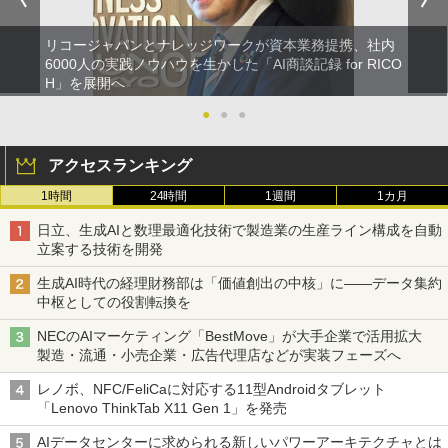
リコージャパンとナレッジワークが資本業務提携、社内
6000人の実践ノウハウを生かした「AI商談記録 for RICO
H」を展開へ
●
●
●
アクセスランキング
1時間
24時間
1週間
1カ月
日立、生成AIと数理最適化技術で製造業の生産ライン構成を自動
立案する技術を開発
生成AI時代の経理財務部は「価値創出の中核」に――データ集約
中枢としての役割転換を
NECのAIマーケティング「BestMove」が大手企業で活用拡大
製造・流通・小売企業・広告代理店などが実装フェーズへ
レノボ、NFC/FeliCaに対応する11型Androidタブレット
「Lenovo ThinkTab X11 Gen 1」を発売
AIデータセンターに求められる新しいパワーアーキテクチャとは