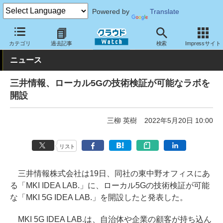
Powered by
Translate
クラウド Watch
トピック
研究開発
カテゴリ
過去記事
検索
Impressサイト
ニュース
三井情報、ローカル5Gの技術検証が可能なラボを
開設
三柳 英樹
2022年5月20日 10:00
リスト
三井情報株式会社は19日、同社の東中野オフィスにあ
る「MKI IDEA LAB.」に、ローカル5Gの技術検証が可能
な「MKI 5G IDEA LAB.」を開設したと発表した。
MKI 5G IDEA LAB.は、自治体や企業の顧客が持ち込ん