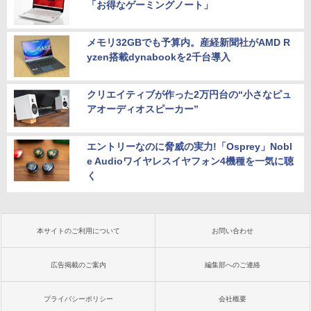
「お得なゲーミングノート」
メモリ32GBでも予算内。産経新聞社がAMD R
yzen搭載dynabookを2千台導入
クリエイティブが作った2万円台の“小さなピュ
アオーディオスピーカー”
エントリーなのに脅威の実力!「Osprey」Nobl
e Audioワイヤレスイヤフォン4機種を一気に聴
く
本サイトのご利用について
お問い合わせ
広告掲載のご案内
編集部へのご連絡
プライバシーポリシー
会社概要