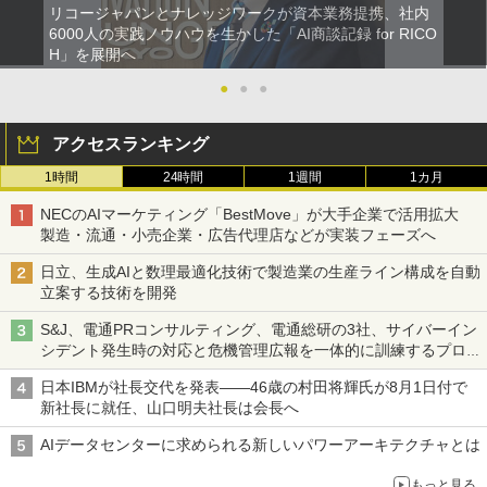
リコージャパンとナレッジワークが資本業務提携、社内
6000人の実践ノウハウを生かした「AI商談記録 for RICO
H」を展開へ
●
●
●
アクセスランキング
1時間
24時間
1週間
1カ月
NECのAIマーケティング「BestMove」が大手企業で活用拡大
製造・流通・小売企業・広告代理店などが実装フェーズへ
日立、生成AIと数理最適化技術で製造業の生産ライン構成を自動
立案する技術を開発
S&J、電通PRコンサルティング、電通総研の3社、サイバーイン
シデント発生時の対応と危機管理広報を一体的に訓練するプログ
ラムを提供
日本IBMが社長交代を発表――46歳の村田将輝氏が8月1日付で
新社長に就任、山口明夫社長は会長へ
AIデータセンターに求められる新しいパワーアーキテクチャとは
もっと見る