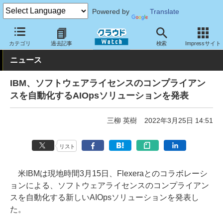
Powered by
Translate
クラウド Watch
サービス・ソフト
ソフトウェア
その他
カテゴリ
過去記事
検索
Impressサイト
ニュース
IBM、ソフトウェアライセンスのコンプライアン
スを自動化するAIOpsソリューションを発表
三柳 英樹
2022年3月25日 14:51
リスト
米IBMは現地時間3月15日、Flexeraとのコラボレーシ
ョンによる、ソフトウェアライセンスのコンプライアン
スを自動化する新しいAIOpsソリューションを発表し
た。