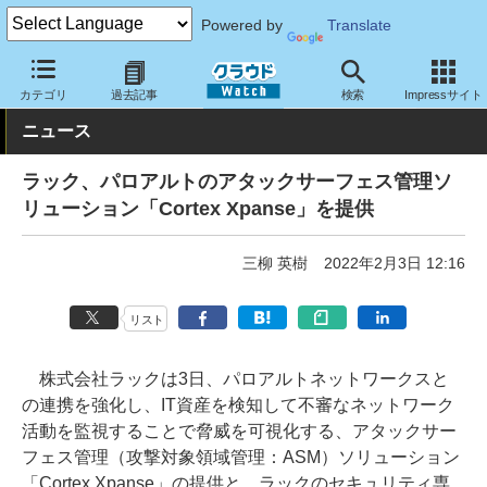
Powered by
Translate
クラウド Watch
セキュリティ
セキュリティサービス
カテゴリ
過去記事
検索
Impressサイト
ニュース
ラック、パロアルトのアタックサーフェス管理ソ
リューション「Cortex Xpanse」を提供
三柳 英樹
2022年2月3日 12:16
リスト
株式会社ラックは3日、パロアルトネットワークスと
の連携を強化し、IT資産を検知して不審なネットワーク
活動を監視することで脅威を可視化する、アタックサー
フェス管理（攻撃対象領域管理：ASM）ソリューション
「Cortex Xpanse」の提供と、ラックのセキュリティ専