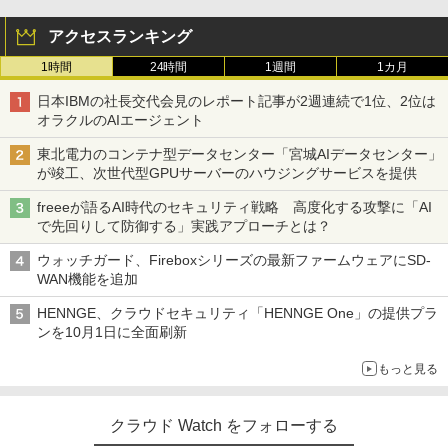
アクセスランキング
1時間
24時間
1週間
1カ月
日本IBMの社長交代会見のレポート記事が2週連続で1位、2位は
オラクルのAIエージェント
東北電力のコンテナ型データセンター「宮城AIデータセンター」
が竣工、次世代型GPUサーバーのハウジングサービスを提供
freeeが語るAI時代のセキュリティ戦略 高度化する攻撃に「AI
で先回りして防御する」実践アプローチとは？
ウォッチガード、Fireboxシリーズの最新ファームウェアにSD-
WAN機能を追加
HENNGE、クラウドセキュリティ「HENNGE One」の提供プラ
ンを10月1日に全面刷新
もっと見る
クラウド Watch をフォローする