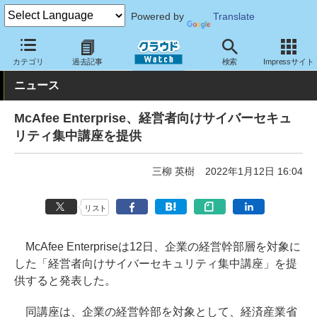
Powered by
Translate
クラウド Watch
セキュリティ
その他
カテゴリ
過去記事
検索
Impressサイト
ニュース
McAfee Enterprise、経営者向けサイバーセキュ
リティ集中講座を提供
三柳 英樹
2022年1月12日 16:04
リスト
McAfee Enterpriseは12日、企業の経営幹部層を対象に
した「経営者向けサイバーセキュリティ集中講座」を提
供すると発表した。
同講座は、企業の経営幹部を対象として、経済産業省