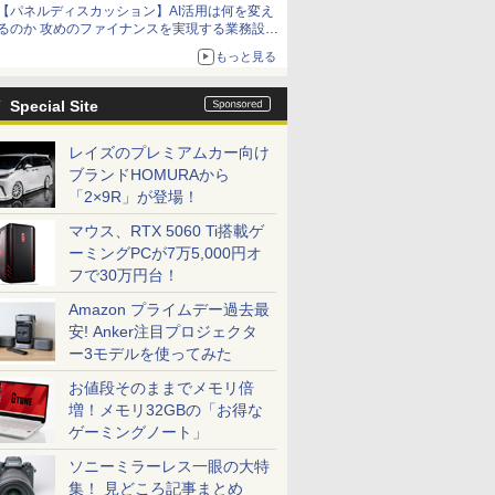
【パネルディスカッション】AI活用は何を変え
るのか 攻めのファイナンスを実現する業務設計
とマインドセット変革
もっと見る
Special Site
レイズのプレミアムカー向け
ブランドHOMURAから
「2×9R」が登場！
マウス、RTX 5060 Ti搭載ゲ
ーミングPCが7万5,000円オ
フで30万円台！
Amazon プライムデー過去最
安! Anker注目プロジェクタ
ー3モデルを使ってみた
お値段そのままでメモリ倍
増！メモリ32GBの「お得な
ゲーミングノート」
ソニーミラーレス一眼の大特
集！ 見どころ記事まとめ