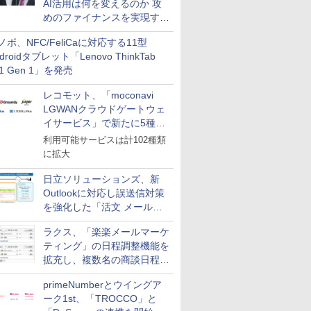
AI活用は何を変えるのか 攻
めのファイナンスを実現する
業務設計とマインドセット変
ノボ、NFC/FeliCaに対応する11型
革
droidタブレット「Lenovo ThinkTab
11 Gen 1」を発売
レコモット、「moconavi
LGWANクラウドゲートウェ
イサービス」で新たに5種類
のサービスと連携開始
利用可能サービスは計102種類
に拡大
日立ソリューションズ、新
Outlookに対応し誤送信対策
を強化した「活文 メール誤
送信防止アドインサービス」
ラクス、「楽楽メールマーケ
を提供
ティング」の日程調整機能を
拡充し、複数名の商談日程調
整を効率化
primeNumberとウイングア
ーク1st、「TROCCO」と