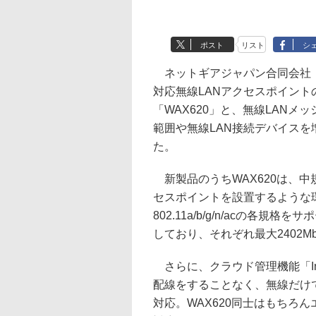
ポスト
リスト
シ
ネットギアジャパン合同会社（ネットギ
対応無線LANアクセスポイン
「WAX620」と、無線LANメッシュ
範囲や無線LAN接続デバイス
た。
新製品のうちWAX620は、
セスポイントを設置するような環境
802.11a/b/g/n/acの各規
しており、それぞれ最大2402Mb
さらに、クラウド管理機能「Ins
配線をすることなく、無線だけで
対応。WAX620同士はもちろん