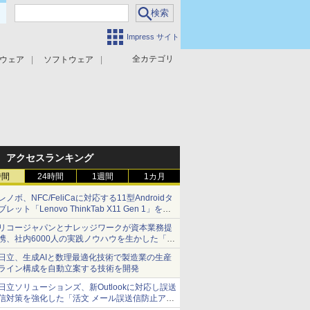
Impress サイト
全カテゴリ
ウェア
ソフトウェア
攻撃対策
マルウェア対策
アクセスランキング
時間
24時間
1週間
1カ月
レノボ、NFC/FeliCaに対応する11型Androidタ
ブレット「Lenovo ThinkTab X11 Gen 1」を発
売
リコージャパンとナレッジワークが資本業務提
携、社内6000人の実践ノウハウを生かした「AI
商談記録 for RICOH」を展開へ
日立、生成AIと数理最適化技術で製造業の生産
ライン構成を自動立案する技術を開発
日立ソリューションズ、新Outlookに対応し誤送
信対策を強化した「活文 メール誤送信防止アド
インサービス」を提供