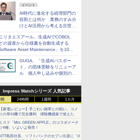
イベント
AI時代に進化する経理部門の
役割とは何か 業務のすみ分
けとAI活用から考える次世代
ファイナンス戦略
ニリタエスアール、生成AIでCOBOL
どの資産から仕様書を自動生成する
oftware Asset Maintenance」を10月
発売
GUGA、「生成AIパスポー
ト」の団体受験をリニューア
ル 個人申し込みや個別の支
払いなどに対応
Impress Watchシリーズ 人気記事
時間
24時間
1週間
1カ月
【家電レビュー】手ごわい雑草との戦い、コメ
リの草刈機で完全勝利 掃除機感覚で使えた
ミスド「Mrs. GREEN APPLE」のコラボドーナ
ツ4種、いよいよ発売！
NTT島田社長、ソフトバンクのセブン出資に「d