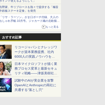
ポイント使えるようにして」
吉野家、牛リブロースを熱々で提供する「極旨
牛鉄板ステーキ定食」を発売
「リサ・ラーソン」がま口ポーチ付録、大人の
おしゃれ手帖 10月号。ジャカード織の北欧猫デ
ザイン
もっと見る
おすすめ記事
リコージャパンとナレッジワ
ークが資本業務提携、社内
6000人の実践ノウハウを生
かした「AI商談記録 for
日本マイクロソフトが描く業
RICOH」を展開へ
務プロセス変革と最新セキュ
リティ戦略――津坂美樹社長
が2027年度戦略を説明
試験中のAIが実企業を攻撃
OpenAIとAnthropicの両社に
共通する“落とし穴”