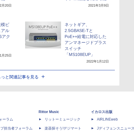
12月20日
2021年3月9日
規模ビ
ネットギア、
ュアル
2.5GBASE-Tと
 6アク
PoE++給電に対応した
アンマネージドプラス
スイッチ
「MS108EUP」
11月25日
2022年1月12日
もっと関連記事を見る
Rittor Music
イカロス出版
dフォーラム
リットーミュージック
AIRLINEweb
ップ担当者フォーラム
楽器探そう!デジマート
Jディフェンスニュー