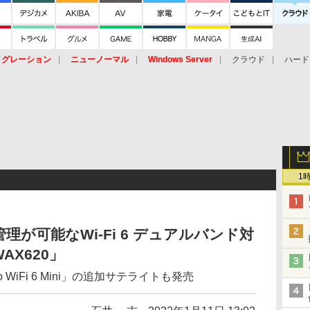
イグレーション
ニューノーマル
Windows Server
クラウド
ハード
トピック
ストレージ（HW）
オープンソース
SaaS
標的型
ント
1
が可能なWi-Fi 6 デュアルバンド対
X620」
o WiFi 6 Mini」の追加サテライトも発売