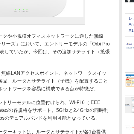
レ
An
X
クや小規模オフィスネットワークに適した無線
oシリーズ」において、エントリーモデルの「Orbi Pro
年11月に発表していたが、今回は、その追加サテライト（拡張
タと無線LANアクセスポイント、ネットワークスイッ
N製品。ルータとサテライト（子機）を配置すること
Nネットワークを容易に構成できる点が特徴だ。
はそのエントリーモデルに位置付けられ、Wi-Fi 6（IEEE
/b/g/n/ac/の各規格をサポート。5GHzと2.4GHzの同時利
Mbpsのデュアルバンドを利用可能となっている。
ターキットは、ルータとサテライトが各1台提供