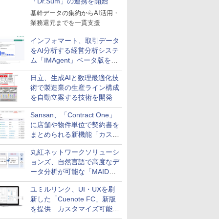
「Dr.Sum」の連携を開始
基幹データの集約からAI活用・
業務還元までを一貫支援
インフォマート、取引データ
をAI分析する経営分析システ
ム「IMAgent」ベータ版を提
供
日立、生成AIと数理最適化技
術で製造業の生産ライン構成
を自動立案する技術を開発
Sansan、「Contract One」
に店舗や物件単位で契約書を
まとめられる新機能「カスタ
ム契約ツリー」を追加
丸紅ネットワークソリューシ
ョンズ、自然言語で高度なデ
ータ分析が可能な「MAIDOA
AI ASSIST」を9月より提供
ユミルリンク、UI・UXを刷
新した「Cuenote FC」新版
を提供 カスタマイズ可能な
ダッシュボード画面を搭載