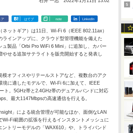
石井 一志
2022年1月11日 13:02
ェア
はてブ
note
LinkedIn
ア）は11日、Wi-Fi 6（IEEE 802.11ax）
トのラインアップに、クラウド型管理機能を備えた
製品「Orbi Pro WiFi 6 Mini」に追加し、カバー
を増やせる追加サテライトを販売開始すると発表し
中規模オフィスやリテールストアなど、複数台のアク
に適したモデルで、Wi-Fi 6に加えて、IEEE
格をサポート。5GHz帯と2.4GHz帯のデュアルバンドに対応
ps、最大1147Mbpsの高速通信を行える。
ight」による統合管理が可能なほか、面倒なLAN
Wi-Fi範囲の拡張を行えるインスタントメッシュに
エントリーモデルの「WAX610」や、トライバンド