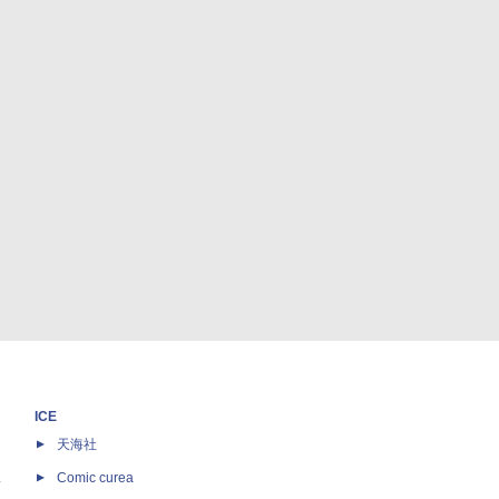
ICE
天海社
ス
Comic curea