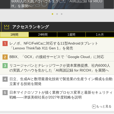
6000人の実践ノウハウを生かした「AI商談記録 for RICO
H」を展開へ
●
●
●
アクセスランキング
1時間
24時間
1週間
1カ月
レノボ、NFC/FeliCaに対応する11型Androidタブレット
「Lenovo ThinkTab X11 Gen 1」を発売
BBIX、「OCX」の接続サービスで「Google Cloud」に対応
リコージャパンとナレッジワークが資本業務提携、社内6000人
の実践ノウハウを生かした「AI商談記録 for RICOH」を展開へ
日立、生成AIと数理最適化技術で製造業の生産ライン構成を自動
立案する技術を開発
日本マイクロソフトが描く業務プロセス変革と最新セキュリティ
戦略――津坂美樹社長が2027年度戦略を説明
もっと見る