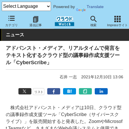
Powered by
Translate
クラウド Watch
サービス・ソフト
サービス
その他
カテゴリ
過去記事
検索
Impressサイト
ニュース
アドバンスト・メディア、リアルタイムで発言を
テキスト化するクラウド型の議事録作成支援ツー
ル「CyberScribe」
石井 一志
2021年12月10日 13:06
リスト
株式会社アドバンスト・メディアは10日、クラウド型
の議事録作成支援ツール「CyberScribe（サイバースク
ライブ）」を販売開始すると発表した。ZoomやMicrosof
t Teamsなど、さまざまなWeb会議システムと併用でき