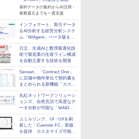
基幹データの集約からAI活用・
業務還元までを一貫支援
インフォマート、取引データ
をAI分析する経営分析システ
ム「IMAgent」ベータ版を提
供
日立、生成AIと数理最適化技
術で製造業の生産ライン構成
を自動立案する技術を開発
Sansan、「Contract One」
に店舗や物件単位で契約書を
まとめられる新機能「カスタ
ム契約ツリー」を追加
丸紅ネットワークソリューシ
ョンズ、自然言語で高度なデ
ータ分析が可能な「MAIDOA
AI ASSIST」を9月より提供
ユミルリンク、UI・UXを刷
新した「Cuenote FC」新版
を提供 カスタマイズ可能な
ダッシュボード画面を搭載