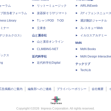
dフォーラム
リットーミュージック
AIRLINEweb
ップ担当者フォーラム
楽器探そう!デジマート
Jディフェンスニュー
ness Library
TシャツPOD T-OD
通訳翻訳ジャーナル
セミナー
立東舎
JレスキューWeb
 X（デジタルクロス）
山と溪谷社
イカロスアカデミー
山と溪谷オンライン
MdN
CLIMBING-NET
MdN Books
ブックス
近代科学社
MdN Design Interactiv
ing
近代科学社Digital
テックリブ
TechLib
広告掲載のご案内
編集部へのご連絡
プライバシーポリシー
会社概要
Copyright ©
2026
Impress Corporation. All rights reserved.