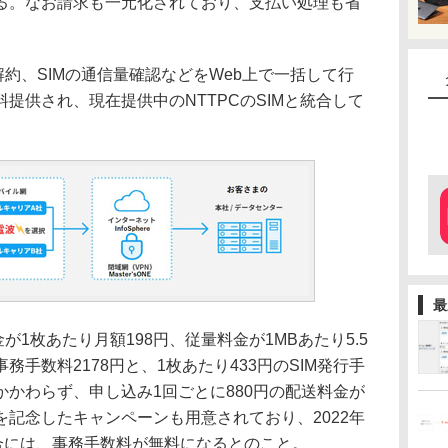
る。なお請求も一元化されており、支払い処理も省
約、SIMの通信量確認などをWeb上で一括して行
提供され、現在提供中のNTTPCのSIMと統合して
最
1枚あたり月額198円、従量料金が1MBあたり5.5
手数料2178円と、1枚あたり433円のSIM発行手
かわらず、申し込み1回ごとに880円の配送料金が
記念したキャンペーンも用意されており、2022年
合には、事務手数料が無料になるとのこと。