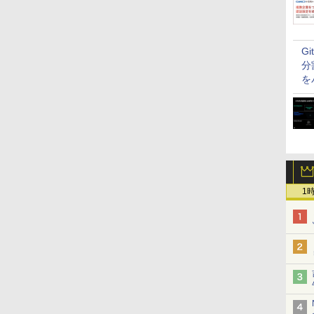
G
分
を
1