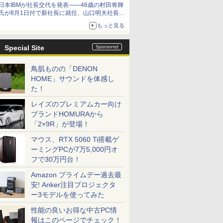
日本IBMが社長交代を発表――46歳の村田将輝
氏が8月1日付で新社長に就任、山口明夫社長は
会長へ
もっと見る
Special Site
鳥肌ものの「DENON
HOME」サウンドを体感し
た！
レイズのプレミアムカー向け
ブランドHOMURAから
「2×9R」が登場！
マウス、RTX 5060 Ti搭載ゲ
ーミングPCが7万5,000円オ
フで30万円台！
Amazon プライムデー過去最
安! Anker注目プロジェクタ
ー3モデルを使ってみた
性能の良いお得な中古PC情
報はこのページでチェック！