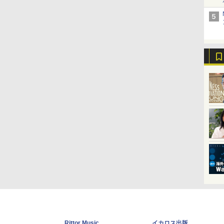
Rittor Music
イカロス出版