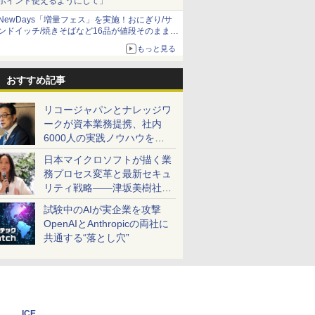
ポイント使えるようにして」
NewDays「増量フェス」を実施！おにぎり/サ
ンドイッチ/焼きそばなど16品が値段そのままで
ボリュームアップ
もっと見る
おすすめ記事
リコージャパンとナレッジワ
ークが資本業務提携、社内
6000人の実践ノウハウを生
かした「AI商談記録 for
日本マイクロソフトが描く業
RICOH」を展開へ
務プロセス変革と最新セキュ
リティ戦略――津坂美樹社長
が2027年度戦略を説明
試験中のAIが実企業を攻撃
OpenAIとAnthropicの両社に
共通する“落とし穴”
ICE