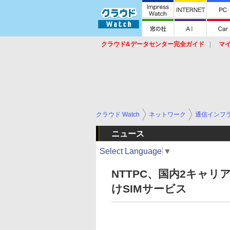
クラウド&データセンター完全ガイド
マ
サービス
セキュリティ
ネットワーク
スイッチ
ルータ
導入事例
イベ
クラウド Watch
ネットワーク
通信インフ
ニュース
Select Language
▼
NTTPC、国内2キャリ
けSIMサービス