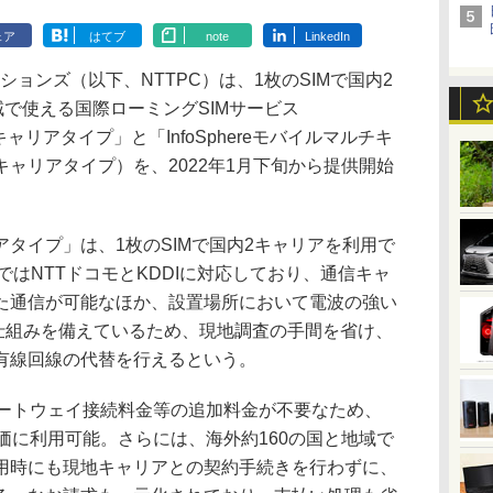
ェア
はてブ
note
LinkedIn
ョンズ（以下、NTTPC）は、1枚のSIMで国内2
域で使える国際ローミングSIMサービス
チキャリアタイプ」と「InfoSphereモバイルマルチキ
ャリアタイプ）を、2022年1月下旬から提供開始
タイプ」は、1枚のSIMで国内2キャリアを利用で
内ではNTTドコモとKDDIに対応しており、通信キャ
た通信が可能なほか、設置場所において電波の強い
る仕組みを備えているため、現地調査の手間を省け、
有線回線の代替を行えるという。
ートウェイ接続料金等の追加料金が不要なため、
価に利用可能。さらには、海外約160の国と地域で
用時にも現地キャリアとの契約手続きを行わずに、