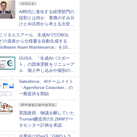
イベント
AI時代に進化する経理部門の
役割とは何か 業務のすみ分
けとAI活用から考える次世代
ファイナンス戦略
ニリタエスアール、生成AIでCOBOL
どの資産から仕様書を自動生成する
oftware Asset Maintenance」を10月
発売
GUGA、「生成AIパスポー
ト」の団体受験をリニューア
ル 個人申し込みや個別の支
払いなどに対応
Salesforce、AIチームメイト
「Agentforce Coworker」の
一般提供を開始
データセンターカフェ
英国政府、物議を醸していた
Truman醸造所の5.2MWデー
タセンター計画を承認
企業向けIDaaS「GMOトラ