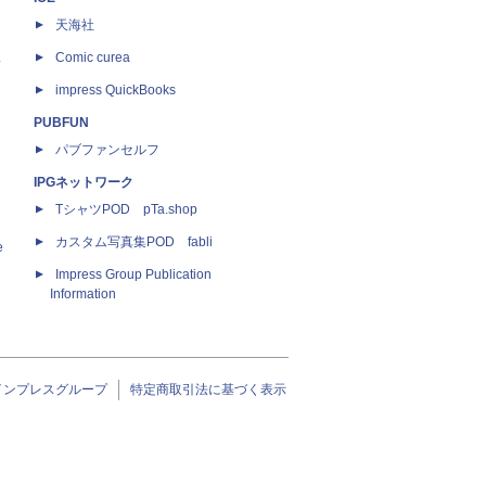
天海社
ス
Comic curea
impress QuickBooks
PUBFUN
パブファンセルフ
IPGネットワーク
TシャツPOD pTa.shop
カスタム写真集POD fabli
e
Impress Group Publication
Information
インプレスグループ
特定商取引法に基づく表示