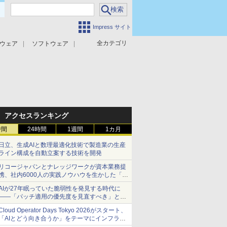
Impress サイト
全カテゴリ
ウェア
ソフトウェア
攻撃対策
マルウェア対策
アクセスランキング
時間
24時間
1週間
1カ月
日立、生成AIと数理最適化技術で製造業の生産
ライン構成を自動立案する技術を開発
リコージャパンとナレッジワークが資本業務提
携、社内6000人の実践ノウハウを生かした「AI
商談記録 for RICOH」を展開へ
AIが27年眠っていた脆弱性を発見する時代に
――「パッチ適用の優先度を見直すべき」とセ
キュリティ専門家
Cloud Operator Days Tokyo 2026がスタート、
「AIとどう向き合うか」をテーマにインフラ運
用の知見を集約