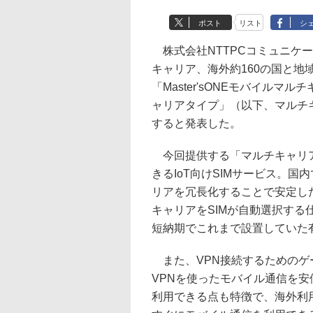
ポスト
リスト
シ
株式会社NTTPCコミュニケーシ
キャリア、海外約160の国と地
「Master'sONEモバイルマル
ャリアタイプ」（以下、マルチキ
すると発表した。
今回提供する「マルチキャリア
きるIoT向けSIMサービス。国
リアを冗長化することで安定し
キャリアをSIMが自動選択す
短納期でこれまで設置していた
また、VPN接続するためのゲ
VPNを使ったモバイル通信を安
利用できる点も特徴で、海外利