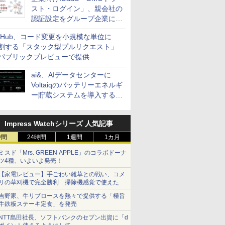
スト・ログイン」、親会社の
認証設定をグループ企業に展
開できる新機能を提供
itHub、コード変更を小規模な単位に
割する「スタック型プルリクエスト」
パブリックプレビューで提供
ai&、AIデータセンターに
Voltaiqのバッテリーエネルギ
ー貯蔵システムを導入する計
画を発表
Impress Watchシリーズ 人気記事
時間
24時間
1週間
1カ月
ミスド「Mrs. GREEN APPLE」のコラボドーナ
ツ4種、いよいよ発売！
【家電レビュー】手ごわい雑草との戦い、コメ
リの草刈機で完全勝利 掃除機感覚で使えた
吉野家、牛リブロースを熱々で提供する「極旨
牛鉄板ステーキ定食」を発売
NTT島田社長、ソフトバンクのセブン出資に「d