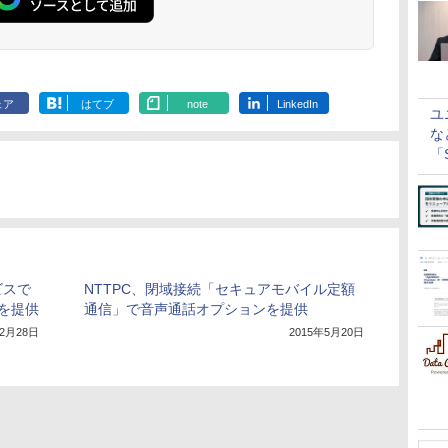
ェア
はてブ
note
LinkedIn
ユ
な
「S
に
ビスで
NTTPC、閉域接続「セキュアモバイル定額
を提供
通信」で音声通話オプションを提供
年2月28日
2015年5月20日