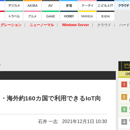
イグレーション
ニューノーマル
Windows Server
クラウド
ハード
トピック
ストレージ（HW）
オープンソース
SaaS
標的型
ント
ラ
1
ア・海外約160カ国で利用できるIoT向
石井 一志
2021年12月1日 10:30