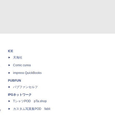
ICE
天海社
ス
Comic curea
impress QuickBooks
PUBFUN
パブファンセルフ
IPGネットワーク
TシャツPOD pTa.shop
カスタム写真集POD fabli
e