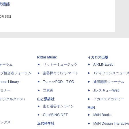
連携機能
10月25日
Rittor Music
イカロス出版
dフォーラム
リットーミュージック
AIRLINEweb
ップ担当者フォーラム
楽器探そう!デジマート
Jディフェンスニュー
ness Library
TシャツPOD T-OD
通訳翻訳ジャーナル
セミナー
立東舎
JレスキューWeb
 X（デジタルクロス）
山と溪谷社
イカロスアカデミー
山と溪谷オンライン
MdN
CLIMBING-NET
MdN Books
ブックス
近代科学社
MdN Design Interactiv