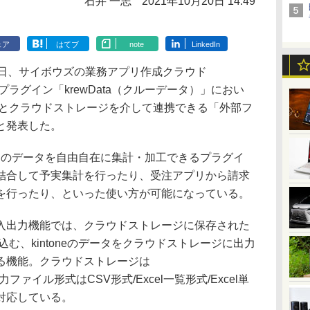
石井 一志
2021年10月20日 14:49
ェア
はてブ
note
LinkedIn
日、サイボウズの業務アプリ作成クラウド
るプラグイン「krewData（クルーデータ）」におい
データとクラウドストレージを介して連携できる「外部フ
と発表した。
アプリ間のデータを自由自在に集計・加工できるプラグイ
結合して予実集計を行ったり、受注アプリから請求
を行ったり、といった使い方が可能になっている。
出力機能では、クラウドストレージに保存された
り込む、kintoneのデータをクラウドストレージに出力
る機能。クラウドストレージは
、入出力ファイル形式はCSV形式/Excel一覧形式/Excel単
対応している。