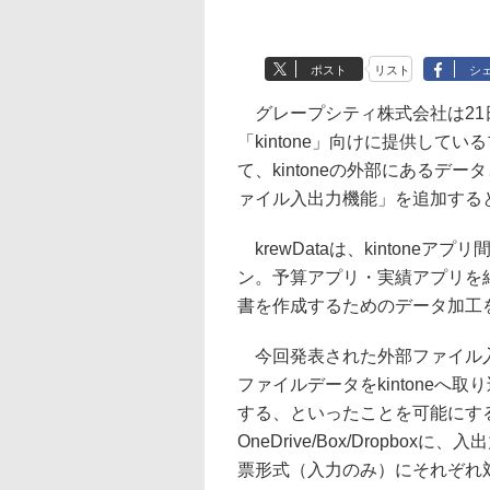
ポスト
リスト
シ
グレープシティ株式会社は21
「kintone」向けに提供してい
て、kintoneの外部にある
ァイル入出力機能」を追加する
krewDataは、kintone
ン。予算アプリ・実績アプリを
書を作成するためのデータ加工
今回発表された外部ファイル入
ファイルデータをkintoneへ取
する、といったことを可能にす
OneDrive/Box/Dropboxに
票形式（入力のみ）にそれぞれ