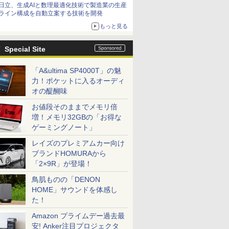
日立、生成AIと数理最適化技術で製造業の生産
ライン構成を自動立案する技術を開発
もっと見る
Special Site
「A&ultima SP4000T」の魅
力！ポケットに入るオーディ
オの醍醐味
お値段そのままでメモリ倍
増！メモリ32GBの「お得な
ゲーミングノート」
レイズのプレミアムカー向け
ブランドHOMURAから
「2×9R」が登場！
鳥肌ものの「DENON
HOME」サウンドを体感し
た！
Amazon プライムデー過去最
安! Anker注目プロジェクタ