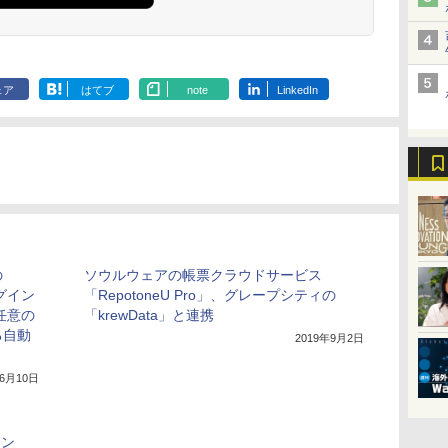
ェア
はてブ
note
LinkedIn
の
ソウルウェアの帳票クラウドサービス
ラグイン
「RepotoneU Pro」、グレープシティの
、任意の
「krewData」と連携
る自動
2019年9月2日
年6月10日
イン