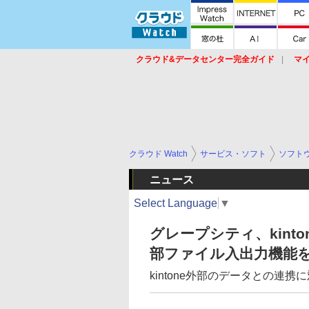
クラウド&データセンター完全ガイド
マ
サービス
セキュリティ
ネットワーク
スイッチ
ルータ
導入事例
イベ
クラウド Watch
サービス・ソフト
ソフト
ニュース
Select Language
▼
グレープシティ、kinto
部ファイル入出力機能
kintone外部のデータとの