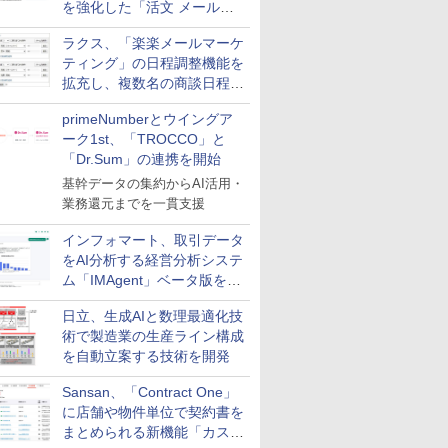
を強化した「活文 メール誤
送信防止アドインサービス」
ラクス、「楽楽メールマーケ
を提供
ティング」の日程調整機能を
拡充し、複数名の商談日程調
整を効率化
primeNumberとウイングア
ーク1st、「TROCCO」と
「Dr.Sum」の連携を開始
基幹データの集約からAI活用・
業務還元までを一貫支援
インフォマート、取引データ
をAI分析する経営分析システ
ム「IMAgent」ベータ版を提
供
日立、生成AIと数理最適化技
術で製造業の生産ライン構成
を自動立案する技術を開発
Sansan、「Contract One」
に店舗や物件単位で契約書を
まとめられる新機能「カスタ