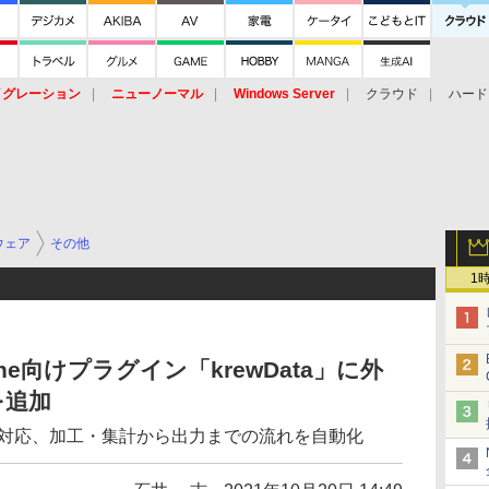
イグレーション
ニューノーマル
Windows Server
クラウド
ハード
トピック
ストレージ（HW）
オープンソース
SaaS
標的型
ント
ウェア
その他
1
ne向けプラグイン「krewData」に外
を追加
連携に対応、加工・集計から出力までの流れを自動化