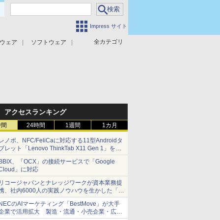
Impress サイト
全カテゴリ
ウェア
ソフトウェア
攻撃対策
マルウェア対策
アクセスランキング
時間
24時間
1週間
1カ月
レノボ、NFC/FeliCaに対応する11型Androidタ
ブレット「Lenovo ThinkTab X11 Gen 1」を発
売
BBIX、「OCX」の接続サービスで「Google
Cloud」に対応
リコージャパンとナレッジワークが資本業務提
携、社内6000人の実践ノウハウを生かした「AI
商談記録 for RICOH」を展開へ
NECのAIマーケティング「BestMove」が大手
企業で活用拡大 製造・流通・小売企業・広告
代理店などが実装フェーズへ