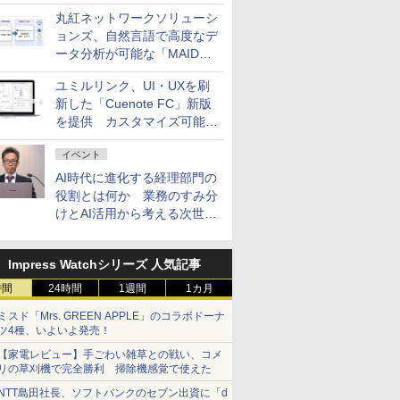
ム契約ツリー」を追加
丸紅ネットワークソリューシ
ョンズ、自然言語で高度なデ
ータ分析が可能な「MAIDOA
AI ASSIST」を9月より提供
ユミルリンク、UI・UXを刷
新した「Cuenote FC」新版
を提供 カスタマイズ可能な
ダッシュボード画面を搭載
イベント
AI時代に進化する経理部門の
役割とは何か 業務のすみ分
けとAI活用から考える次世代
ファイナンス戦略
Impress Watchシリーズ 人気記事
時間
24時間
1週間
1カ月
ミスド「Mrs. GREEN APPLE」のコラボドーナ
ツ4種、いよいよ発売！
【家電レビュー】手ごわい雑草との戦い、コメ
リの草刈機で完全勝利 掃除機感覚で使えた
NTT島田社長、ソフトバンクのセブン出資に「d