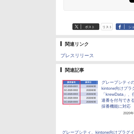
ポスト
リスト
シ
関連リンク
プレスリリース
関連記事
グレープシティ
kintone向けプ
「krewData」
連番を付与でき
採番機能に対応
2020
グレープシティ、kintone向けプラグ