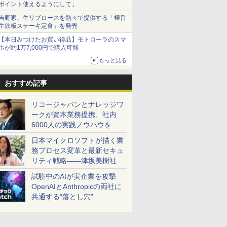
ポイント使えるようにして」
吉野家、牛リブロースを熱々で提供する「極旨
牛鉄板ステーキ定食」を発売
【本日みつけたお買い得品】モトローラのスマ
ホが約1万7,000円で購入可能
もっと見る
おすすめ記事
リコージャパンとナレッジワ
ークが資本業務提携、社内
6000人の実践ノウハウを生
かした「AI商談記録 for
日本マイクロソフトが描く業
RICOH」を展開へ
務プロセス変革と最新セキュ
リティ戦略――津坂美樹社長
が2027年度戦略を説明
試験中のAIが実企業を攻撃
OpenAIとAnthropicの両社に
共通する“落とし穴”