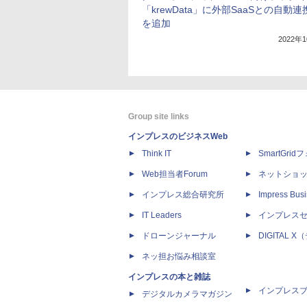
「krewData」に外部SaaSとの自動
を追加
2022年
Group site links
インプレスのビジネスWeb
Think IT
SmartGri
Web担当者Forum
ネットショ
インプレス総合研究所
Impress Busi
IT Leaders
インプレス
ドローンジャーナル
DIGITAL
ネッ担お悩み相談室
インプレスの本と雑誌
インプレス
デジタルカメラマガジン