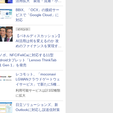
活用拡大 製造・流通・小売
企業・広告代理店などが実装
BBIX、「OCX」の接続サー
フェーズへ
ビスで「Google Cloud」に
対応
イベント
【パネルディスカッション】
AI活用は何を変えるのか 攻
めのファイナンスを実現する
業務設計とマインドセット変
ノボ、NFC/FeliCaに対応する11型
革
droidタブレット「Lenovo ThinkTab
11 Gen 1」を発売
レコモット、「moconavi
LGWANクラウドゲートウェ
イサービス」で新たに5種類
のサービスと連携開始
利用可能サービスは計102種類
に拡大
日立ソリューションズ、新
Outlookに対応し誤送信対策