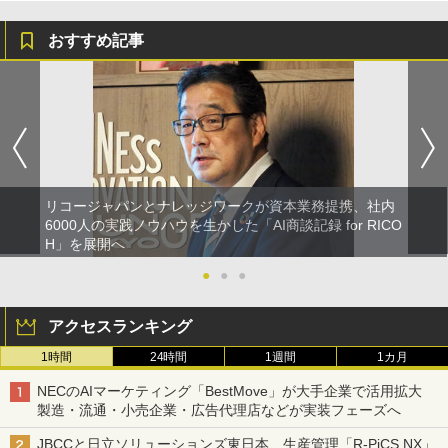
おすすめ記事
リコージャパンとナレッジワークが資本業務提携、社内
6000人の実践ノウハウを生かした「AI商談記録 for RICO
H」を展開へ
●
●
●
アクセスランキング
1時間
24時間
1週間
1カ月
NECのAIマーケティング「BestMove」が大手企業で活用拡大
製造・流通・小売企業・広告代理店などが実装フェーズへ
JBCCと日立ソリューションズ東日本、生産管理「R-PiCS NX」