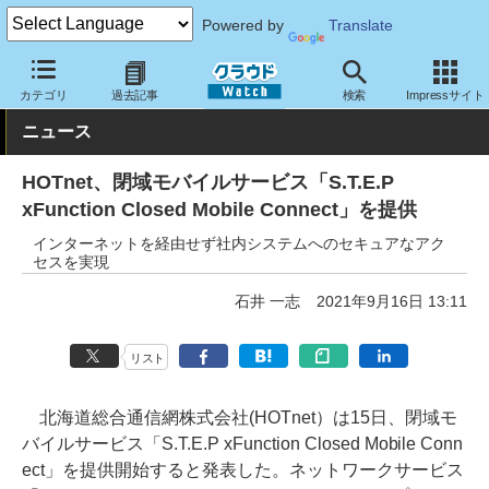
Powered by
Translate
クラウド Watch
ネットワーク
通信インフラ
カテゴリ
過去記事
検索
Impressサイト
ニュース
HOTnet、閉域モバイルサービス「S.T.E.P
xFunction Closed Mobile Connect」を提供
インターネットを経由せず社内システムへのセキュアなアク
セスを実現
石井 一志
2021年9月16日 13:11
リスト
北海道総合通信網株式会社(HOTnet）は15日、閉域モ
バイルサービス「S.T.E.P xFunction Closed Mobile Conn
ect」を提供開始すると発表した。ネットワークサービス