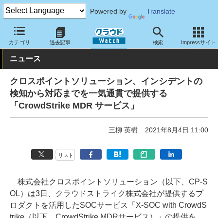
Powered by
Translate
クラウド Watch
セキュリティ
セキュリティサービス
カテゴリ
過去記事
検索
Impressサイト
ニュース
クロスポイントソリューション、インシデントの
検知から対応までを一気通貫で提供する
「CrowdStrike MDR サービス」
三柳 英樹
2021年8月4日 11:00
リスト
株式会社クロスポイントソリューション（以下、CP-S
OL）は3日、クラウドストライク株式会社が提供するプ
ロダクトを活用したSOCサービス「X-SOC with CrowdS
trike（以下、CrowdStrike MDRサービス）」の提供を、