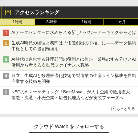
アクセスランキング
1時間
24時間
1週間
1カ月
AIデータセンターに求められる新しいパワーアーキテクチャとは
生成AI時代の経理財務部は「価値創出の中核」に――データ集約
中枢としての役割転換を
AI時代に進化する経理部門の役割とは何か 業務のすみ分けとAI
活用から考える次世代ファイナンス戦略
日立、生成AIと数理最適化技術で製造業の生産ライン構成を自動
立案する技術を開発
NECのAIマーケティング「BestMove」が大手企業で活用拡大
製造・流通・小売企業・広告代理店などが実装フェーズへ
もっと見る
クラウド Watch をフォローする