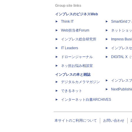
Group site links
インプレスのビジネスWeb
Think IT
SmartGri
Web担当者Forum
ネットショ
インプレス総合研究所
Impress Busi
IT Leaders
インプレス
ドローンジャーナル
DIGITAL
ネッ担お悩み相談室
インプレスの本と雑誌
インプレス
デジタルカメラマガジン
NextPublish
できるネット
インターネット白書ARCHIVES
本サイトのご利用について
お問い合わせ