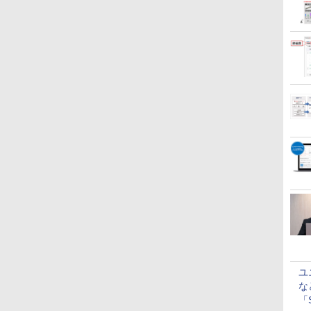
ユ
な
「S