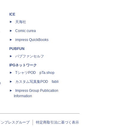
ICE
天海社
ス
Comic curea
impress QuickBooks
PUBFUN
パブファンセルフ
IPGネットワーク
TシャツPOD pTa.shop
カスタム写真集POD fabli
e
Impress Group Publication
Information
インプレスグループ
特定商取引法に基づく表示