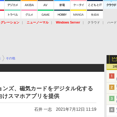
イグレーション
ニューノーマル
Windows Server
クラウド
ハード
トピック
ストレージ（HW）
オープンソース
SaaS
標的型
ント
ス
その他
1
ョンズ、磁気カードをデジタル化する
向けスマホアプリを提供
石井 一志
2021年7月12日 11:19