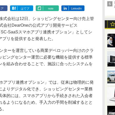
ェア
はてブ
note
LinkedIn
株式会社は12日、ショッピングセンター向け売上管
株式会社DearOneの公式アプリ開発サービス
、「SC-SaaSスマホアプリ連携オプション」としてシ
アプリを提供すると発表した。
センターを運営している商業デベロッパー向けのクラ
ッピングセンター運営に必要な機能を提供する標準
ンを組み合わせることで、施設に合ったシステムを
マホアプリ連携オプション」では、従来は物理的に発
によりデジタル化でき、ショッピングセンター業務
具体的には、スマホアプリから手続きされた入会者
れるようになるため、手入力の手間を削減するとと
る。