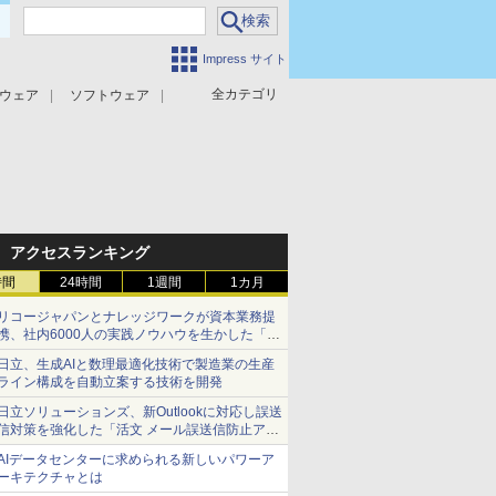
Impress サイト
全カテゴリ
ウェア
ソフトウェア
攻撃対策
マルウェア対策
アクセスランキング
時間
24時間
1週間
1カ月
リコージャパンとナレッジワークが資本業務提
携、社内6000人の実践ノウハウを生かした「AI
商談記録 for RICOH」を展開へ
日立、生成AIと数理最適化技術で製造業の生産
ライン構成を自動立案する技術を開発
日立ソリューションズ、新Outlookに対応し誤送
信対策を強化した「活文 メール誤送信防止アド
インサービス」を提供
AIデータセンターに求められる新しいパワーア
ーキテクチャとは