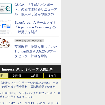
発売
GUGA、「生成AIパスポー
ト」の団体受験をリニューア
ル 個人申し込みや個別の支
払いなどに対応
Salesforce、AIチームメイト
「Agentforce Coworker」の
一般提供を開始
データセンターカフェ
英国政府、物議を醸していた
Truman醸造所の5.2MWデー
タセンター計画を承認
Impress Watchシリーズ 人気記事
時間
24時間
1週間
1カ月
【家電レビュー】手ごわい雑草との戦い、コメ
リの草刈機で完全勝利 掃除機感覚で使えた
NTT島田社長、ソフトバンクのセブン出資に「d
ポイント使えるようにして」
ミスド「Mrs. GREEN APPLE」のコラボドーナ