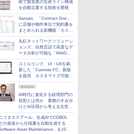
術で製造業の生産ライン構成
を自動立案する技術を開発
Sansan、「Contract One」
に店舗や物件単位で契約書を
まとめられる新機能「カスタ
ム契約ツリー」を追加
丸紅ネットワークソリューシ
ョンズ、自然言語で高度なデ
ータ分析が可能な「MAIDOA
AI ASSIST」を9月より提供
ユミルリンク、UI・UXを刷
新した「Cuenote FC」新版
を提供 カスタマイズ可能な
ダッシュボード画面を搭載
イベント
AI時代に進化する経理部門の
役割とは何か 業務のすみ分
けとAI活用から考える次世代
ファイナンス戦略
ニリタエスアール、生成AIでCOBOL
どの資産から仕様書を自動生成する
oftware Asset Maintenance」を10月