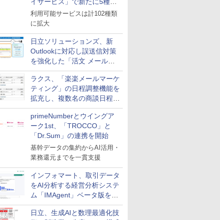
イサービス」で新たに5種類
のサービスと連携開始
利用可能サービスは計102種類
に拡大
日立ソリューションズ、新
Outlookに対応し誤送信対策
を強化した「活文 メール誤
送信防止アドインサービス」
ラクス、「楽楽メールマーケ
を提供
ティング」の日程調整機能を
拡充し、複数名の商談日程調
整を効率化
primeNumberとウイングア
ーク1st、「TROCCO」と
「Dr.Sum」の連携を開始
基幹データの集約からAI活用・
業務還元までを一貫支援
インフォマート、取引データ
をAI分析する経営分析システ
ム「IMAgent」ベータ版を提
供
日立、生成AIと数理最適化技