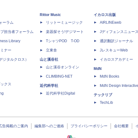
Rittor Music
イカロス出版
dフォーラム
リットーミュージック
AIRLINEweb
ップ担当者フォーラム
楽器探そう!デジマート
Jディフェンスニュー
ness Library
TシャツPOD T-OD
通訳翻訳ジャーナル
セミナー
立東舎
JレスキューWeb
 X（デジタルクロス）
山と溪谷社
イカロスアカデミー
山と溪谷オンライン
MdN
CLIMBING-NET
MdN Books
ブックス
近代科学社
MdN Design Interactiv
ing
近代科学社Digital
テックリブ
TechLib
広告掲載のご案内
編集部へのご連絡
プライバシーポリシー
会社概要