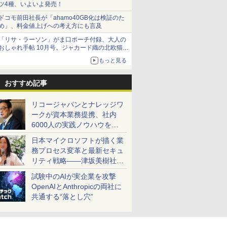
ツ4種、いよいよ発売！
ドコモ前田社長が「ahamo40GB化は検証のた
め」、料金値上げへの考え方にも言及
「リサ・ラーソン」がま口ポーチ付録、大人の
おしゃれ手帖 10月号。ジャカード織の北欧猫デ
ザイン
もっと見る
おすすめ記事
リコージャパンとナレッジワ
ークが資本業務提携、社内
6000人の実践ノウハウを生
かした「AI商談記録 for
日本マイクロソフトが描く業
RICOH」を展開へ
務プロセス変革と最新セキュ
リティ戦略――津坂美樹社長
が2027年度戦略を説明
試験中のAIが実企業を攻撃
OpenAIとAnthropicの両社に
共通する“落とし穴”