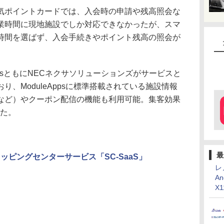
ポイントカードでは、入会時の申請や残高照会な
業時間に現地施設でしか対応できなかったが、スマ
時間を選ばず、入会手続きやポイント残高の照会が
AppsともにNECネクサソリューションズがサービスと
、ModuleAppsに標準搭載されている施設情報
など）やクーポン配信の機能も利用可能。集客効果
した。
最
ッピングセンターサービス「SC-SaaS」
レ
An
X