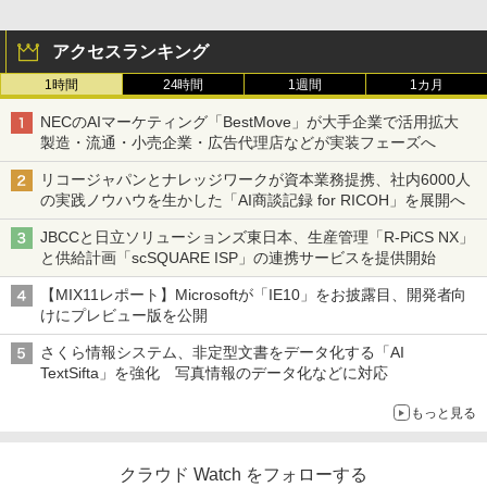
アクセスランキング
1時間
24時間
1週間
1カ月
NECのAIマーケティング「BestMove」が大手企業で活用拡大
製造・流通・小売企業・広告代理店などが実装フェーズへ
リコージャパンとナレッジワークが資本業務提携、社内6000人
の実践ノウハウを生かした「AI商談記録 for RICOH」を展開へ
JBCCと日立ソリューションズ東日本、生産管理「R-PiCS NX」
と供給計画「scSQUARE ISP」の連携サービスを提供開始
【MIX11レポート】Microsoftが「IE10」をお披露目、開発者向
けにプレビュー版を公開
さくら情報システム、非定型文書をデータ化する「AI
TextSifta」を強化 写真情報のデータ化などに対応
もっと見る
クラウド Watch をフォローする