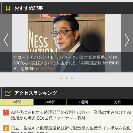
おすすめ記事
リコージャパンとナレッジワークが資本業務提携、社内
6000人の実践ノウハウを生かした「AI商談記録 for RICO
H」を展開へ
●
●
●
アクセスランキング
1時間
24時間
1週間
1カ月
AI時代に進化する経理部門の役割とは何か 業務のすみ分けとAI
活用から考える次世代ファイナンス戦略
日立、生成AIと数理最適化技術で製造業の生産ライン構成を自動