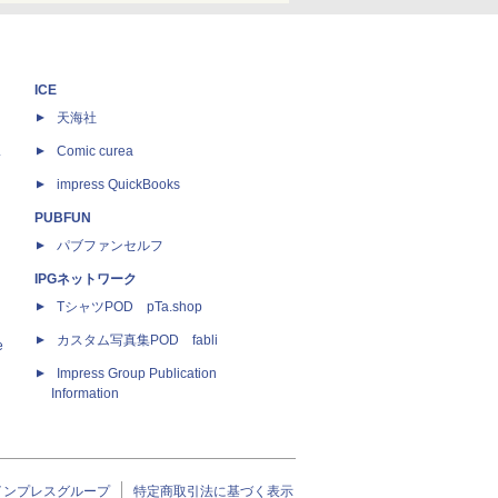
ICE
天海社
ス
Comic curea
impress QuickBooks
PUBFUN
パブファンセルフ
IPGネットワーク
TシャツPOD pTa.shop
カスタム写真集POD fabli
e
Impress Group Publication
Information
インプレスグループ
特定商取引法に基づく表示