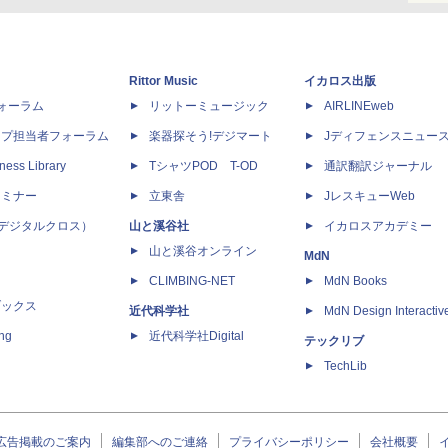
Rittor Music
イカロス出版
dフォーラム
リットーミュージック
AIRLINEweb
ップ担当者フォーラム
楽器探そう!デジマート
Jディフェンスニュー
ness Library
TシャツPOD T-OD
通訳翻訳ジャーナル
セミナー
立東舎
JレスキューWeb
 X（デジタルクロス）
山と溪谷社
イカロスアカデミー
山と溪谷オンライン
MdN
CLIMBING-NET
MdN Books
ブックス
近代科学社
MdN Design Interactiv
ing
近代科学社Digital
テックリブ
TechLib
広告掲載のご案内
編集部へのご連絡
プライバシーポリシー
会社概要