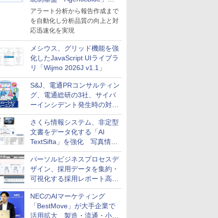
導入
アラート分析から報告作成まで
を自動化し分析品質の向上と対
応迅速化を実現
メシウス、グリッド機能を強
化したJavaScript UIライブラ
リ「Wijmo 2026J v1.1」
S&J、電通PRコンサルティン
グ、電通総研の3社、サイバ
ーインシデント発生時の対応
と危機管理広報を一体的に訓
さくら情報システム、非定型
練するプログラムを提供
文書をデータ化する「AI
TextSifta」を強化 写真情報
のデータ化などに対応
パーソルビジネスプロセスデ
ザイン、採用データを集約・
可視化する採用レポート高速
化サービスを提供
NECのAIマーケティング
「BestMove」が大手企業で
活用拡大 製造・流通・小売