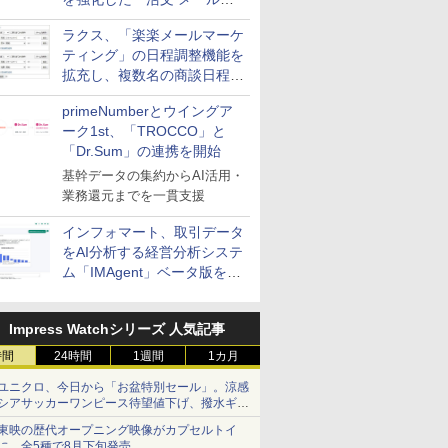
送信防止アドインサービス」
ラクス、「楽楽メールマーケ
を提供
ティング」の日程調整機能を
拡充し、複数名の商談日程調
整を効率化
primeNumberとウイングア
ーク1st、「TROCCO」と
「Dr.Sum」の連携を開始
基幹データの集約からAI活用・
業務還元までを一貫支援
インフォマート、取引データ
をAI分析する経営分析システ
ム「IMAgent」ベータ版を提
供
Impress Watchシリーズ 人気記事
時間
24時間
1週間
1カ月
ユニクロ、今日から「お盆特別セール」。涼感
シアサッカーワンピース待望値下げ、撥水ギア
ショーツは1990円に
東映の歴代オープニング映像がカプセルトイ
に。全5種で8月下旬発売