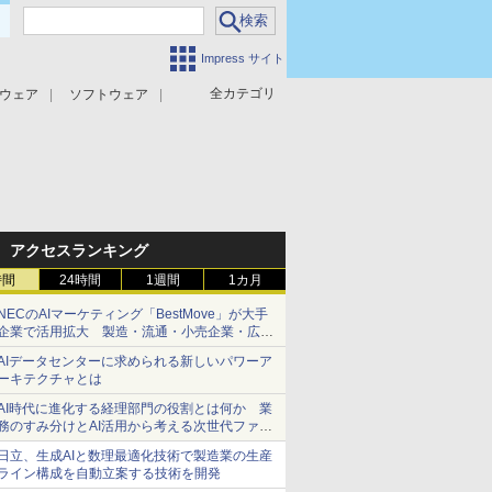
Impress サイト
全カテゴリ
ウェア
ソフトウェア
攻撃対策
マルウェア対策
アクセスランキング
時間
24時間
1週間
1カ月
NECのAIマーケティング「BestMove」が大手
企業で活用拡大 製造・流通・小売企業・広告
代理店などが実装フェーズへ
AIデータセンターに求められる新しいパワーア
ーキテクチャとは
AI時代に進化する経理部門の役割とは何か 業
務のすみ分けとAI活用から考える次世代ファイ
ナンス戦略
日立、生成AIと数理最適化技術で製造業の生産
ライン構成を自動立案する技術を開発