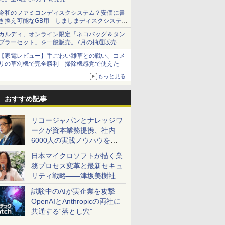
令和のファミコンディスクシステム？安価に書
き換え可能なGB用「しましまディスクシステ
ム」
カルディ、オンライン限定「ネコバッグ＆タン
ブラーセット」を一般販売。7月の抽選販売の
当選無効分
【家電レビュー】手ごわい雑草との戦い、コメ
リの草刈機で完全勝利 掃除機感覚で使えた
もっと見る
おすすめ記事
リコージャパンとナレッジワ
ークが資本業務提携、社内
6000人の実践ノウハウを生
かした「AI商談記録 for
日本マイクロソフトが描く業
RICOH」を展開へ
務プロセス変革と最新セキュ
リティ戦略――津坂美樹社長
が2027年度戦略を説明
試験中のAIが実企業を攻撃
OpenAIとAnthropicの両社に
共通する“落とし穴”