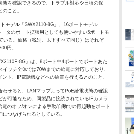
状態を確認できるので、トラブル対応や日頃の保
とのこと。
デル「SWX2110-8G」、16ポートモデル
て、ルータのポート拡張用としても使いやすい5ポートモ
用意している。価格（税別、以下すべて同じ）はそれぞ
800円。
2110P-8G」は、8ポート中4ポートでポートあた
スイッチ全体では70Wまでの給電に対応しており、
ポイント、IP電話機などへの給電を行えるとのこと。
わせると、LANマップよってPoE給電状態の確認
などが可能なため、同製品に接続されているIPカメラ
給電のオフ/オンによる手動/自動での再起動をポート
消につなげられるとしている。