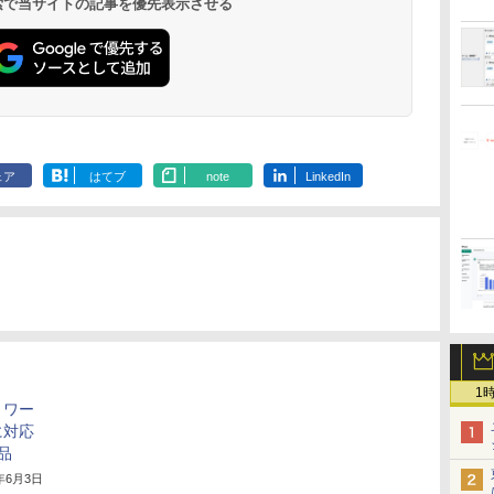
 検索で当サイトの記事を優先表示させる
ェア
はてブ
note
LinkedIn
1
トワー
に対応
品
5年6月3日