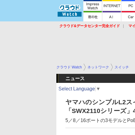
クラウド&データセンター完全ガイド
マ
サービス
セキュリティ
ネットワーク
スイッチ
ルータ
導入事例
イベ
クラウド Watch
ネットワーク
スイッチ
ニュース
Select Language
▼
ヤマハのシンプルL2ス
「SWX2110シリーズ
5／8／16ポートの3モデルとP