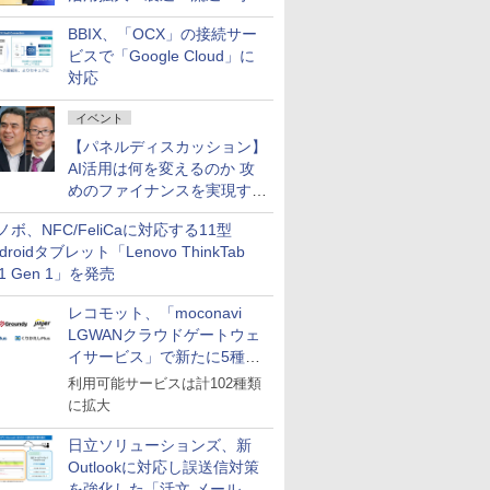
企業・広告代理店などが実装
BBIX、「OCX」の接続サー
フェーズへ
ビスで「Google Cloud」に
対応
イベント
【パネルディスカッション】
AI活用は何を変えるのか 攻
めのファイナンスを実現する
業務設計とマインドセット変
ノボ、NFC/FeliCaに対応する11型
革
droidタブレット「Lenovo ThinkTab
11 Gen 1」を発売
レコモット、「moconavi
LGWANクラウドゲートウェ
イサービス」で新たに5種類
のサービスと連携開始
利用可能サービスは計102種類
に拡大
日立ソリューションズ、新
Outlookに対応し誤送信対策
を強化した「活文 メール誤