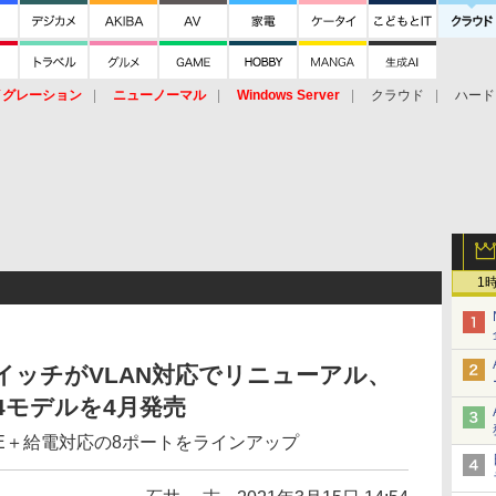
イグレーション
ニューノーマル
Windows Server
クラウド
ハード
トピック
ストレージ（HW）
オープンソース
SaaS
標的型
ント
1
イッチがVLAN対応でリニューアル、
」4モデルを4月発売
oE＋給電対応の8ポートをラインアップ