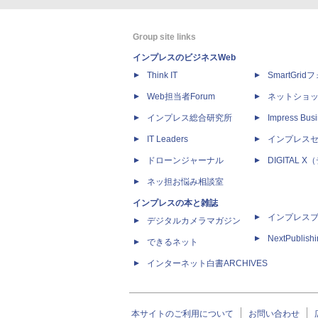
Group site links
インプレスのビジネスWeb
Think IT
SmartGri
Web担当者Forum
ネットショ
インプレス総合研究所
Impress Busi
IT Leaders
インプレス
ドローンジャーナル
DIGITAL
ネッ担お悩み相談室
インプレスの本と雑誌
インプレス
デジタルカメラマガジン
NextPublish
できるネット
インターネット白書ARCHIVES
本サイトのご利用について
お問い合わせ