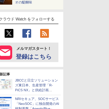
オの醍醐味
クラウド Watch をフォローする
メルマガスタート！
登録はこちら
新記事
JBCCと日立ソリューション
ズ東日本、生産管理「R-
PiCS NX」と供給計画
「scSQUARE ISP」の連携サ
NRIセキュア、SOCサービス
ービスを提供開始
「NeoSOC」に独自開発のAI
統制基盤「AgenticBlue」を