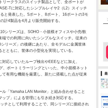
トリークラスのスイッチ製品として、全ポートが
TX/10BASE-Tに対応したシンプルレイヤ2（L2）スイッチ
すると発表した。5ポート、8ポート、16ポートの3モ
トの計4製品を4月より販売開始する。
10シリーズは、SOHO・小規模オフィスや小売/飲
末端での利用に向いたシンプルなスイッチ。従来の
100シリーズ」の後継にあたり、全モデルに金属筐体
るとともに、筐体の小型化を実現している。
対応していたループ検出やEEEなどに加え、
ーピング、ポートミラーリングといった、中小規模ネット
最
して有用な機能を厳選し、新たに搭載した点が従来
amaha LAN Monitor」と組み合わせること
Nマップ」による管理にも引き続き対応する。
スイッチとして利用することで、同シリーズに接続され