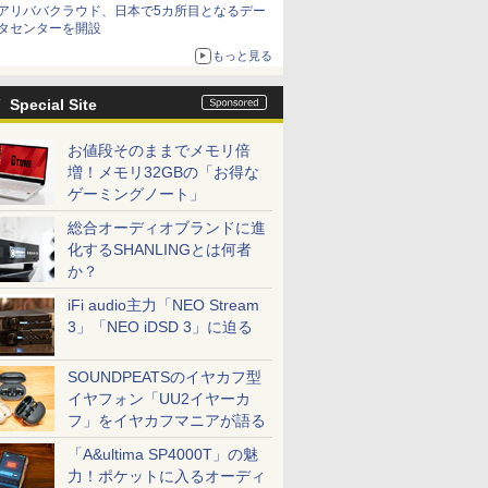
アリババクラウド、日本で5カ所目となるデー
タセンターを開設
もっと見る
Special Site
お値段そのままでメモリ倍
増！メモリ32GBの「お得な
ゲーミングノート」
総合オーディオブランドに進
化するSHANLINGとは何者
か？
iFi audio主力「NEO Stream
3」「NEO iDSD 3」に迫る
SOUNDPEATSのイヤカフ型
イヤフォン「UU2イヤーカ
フ」をイヤカフマニアが語る
「A&ultima SP4000T」の魅
力！ポケットに入るオーディ