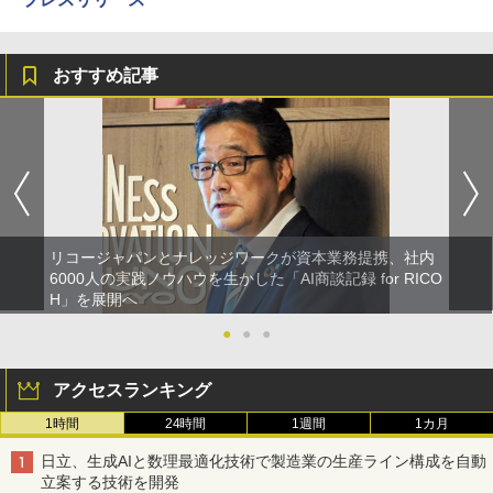
おすすめ記事
リコージャパンとナレッジワークが資本業務提携、社内
6000人の実践ノウハウを生かした「AI商談記録 for RICO
H」を展開へ
●
●
●
アクセスランキング
1時間
24時間
1週間
1カ月
日立、生成AIと数理最適化技術で製造業の生産ライン構成を自動
立案する技術を開発