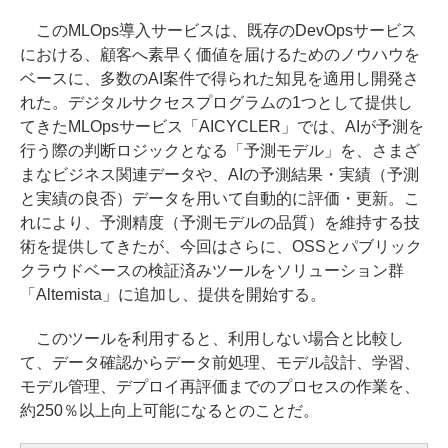
このMLOps導入サービスは、既存のDevOpsサービス
における、顧客へ素早く価値を届けるためのノウハウを
ベースに、多数のAI案件で得られた知見を適用し開発さ
れた。デジタルサクセスプログラムの1つとして提供し
てきたMLOpsサービス「AICYCLER」では、AIが予測を
行う際の判断ロジックとなる「予測モデル」を、さまざ
まなビジネス関連データや、AIの予測結果・実績（予測
と実績の良否）データを用いて自動的に評価・更新。こ
れにより、予測精度（予測モデルの品質）を維持する技
術を提供してきたが、今回はさらに、OSSとパブリック
クラウドベースの検証済みツールをソリューション群
「Altemista」に追加し、提供を開始する。
このツールを利用すると、利用しない場合と比較し
て、データ確認からデータ前処理、モデル設計、学習、
モデル管理、デプロイ再評価までのプロセスの作業を、
約250％以上向上可能になるとのことだ。