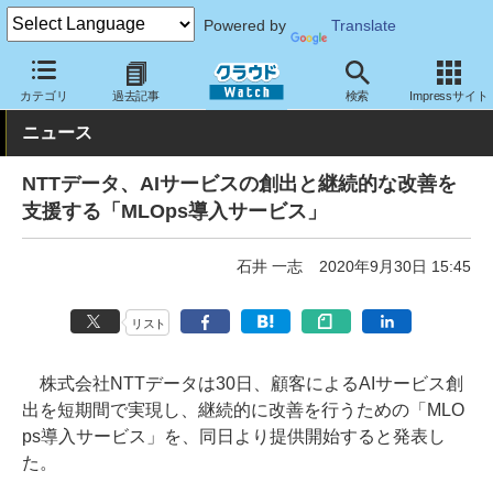
Powered by
Translate
クラウド Watch
サービス・ソフト
サービス
分析
カテゴリ
過去記事
検索
Impressサイト
ニュース
NTTデータ、AIサービスの創出と継続的な改善を
支援する「MLOps導入サービス」
石井 一志
2020年9月30日 15:45
リスト
株式会社NTTデータは30日、顧客によるAIサービス創
出を短期間で実現し、継続的に改善を行うための「MLO
ps導入サービス」を、同日より提供開始すると発表し
た。