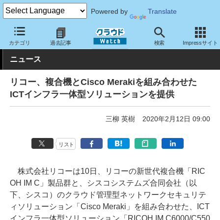
Powered by
Translate
クラウド Watch
ハード・インフラ
ハードウェア
周辺機器
カテゴリ
過去記事
検索
Impressサイト
ニュース
リコー、複合機とCisco Merakiを組み合わせた
ICTインフラ一体型ソリューションを提供
三柳 英樹
2020年2月12日 09:00
リスト
株式会社リコーは10日、リコーの新世代複合機「RIC
OH IM C」製品群と、シスコシステムズ合同会社（以
下、シスコ）のクラウド管理型ネットワークセキュリテ
ィソリューション「Cisco Meraki」を組み合わせた、ICT
インフラ一体型ソリューション「RICOH IM C6000/C550