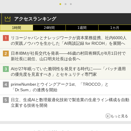
●
●
●
アクセスランキング
1時間
24時間
1週間
1カ月
リコージャパンとナレッジワークが資本業務提携、社内6000人
の実践ノウハウを生かした「AI商談記録 for RICOH」を展開へ
日本IBMが社長交代を発表――46歳の村田将輝氏が8月1日付で
新社長に就任、山口明夫社長は会長へ
AIが27年眠っていた脆弱性を発見する時代に――「パッチ適用
の優先度を見直すべき」とセキュリティ専門家
primeNumberとウイングアーク1st、「TROCCO」と
「Dr.Sum」の連携を開始
日立、生成AIと数理最適化技術で製造業の生産ライン構成を自動
立案する技術を開発
もっと見る