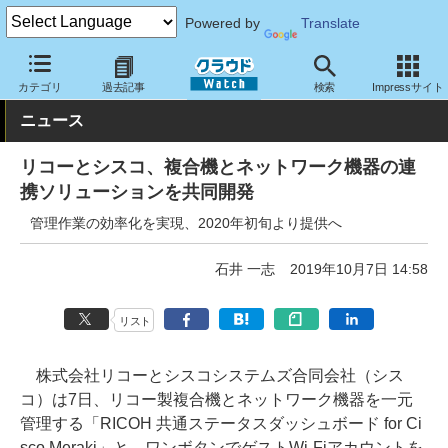
Powered by
Translate
クラウド Watch
トピック
協業・提携
その他
カテゴリ
過去記事
検索
Impressサイト
ニュース
リコーとシスコ、複合機とネットワーク機器の連
携ソリューションを共同開発
管理作業の効率化を実現、2020年初旬より提供へ
石井 一志
2019年10月7日 14:58
リスト
株式会社リコーとシスコシステムズ合同会社（シス
コ）は7日、リコー製複合機とネットワーク機器を一元
管理する「RICOH 共通ステータスダッシュボード for Ci
sco Meraki」と、ワンボタンでゲストWi-Fiアカウントを