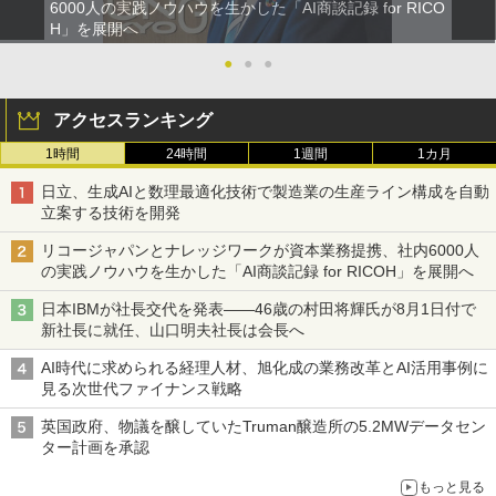
6000人の実践ノウハウを生かした「AI商談記録 for RICO
H」を展開へ
●
●
●
アクセスランキング
1時間
24時間
1週間
1カ月
日立、生成AIと数理最適化技術で製造業の生産ライン構成を自動
立案する技術を開発
リコージャパンとナレッジワークが資本業務提携、社内6000人
の実践ノウハウを生かした「AI商談記録 for RICOH」を展開へ
日本IBMが社長交代を発表――46歳の村田将輝氏が8月1日付で
新社長に就任、山口明夫社長は会長へ
AI時代に求められる経理人材、旭化成の業務改革とAI活用事例に
見る次世代ファイナンス戦略
英国政府、物議を醸していたTruman醸造所の5.2MWデータセン
ター計画を承認
もっと見る