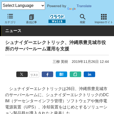
Powered by
Translate
クラウド Watch
トピック
導入事例
カテゴリ
過去記事
検索
Impressサイト
ニュース
シュナイダーエレクトリック、沖縄県豊見城市役
所のサーバールーム運用を支援
三柳 英樹
2019年11月26日 12:44
リスト
シュナイダーエレクトリックは26日、沖縄県豊見城市
のサーバールームに、シュナイダーエレクトリックのDC
IM（デーセンターインフラ管理）ソフトウェアや無停電
電源装置（UPS）、冷却装置をはじめとするソリューシ
ョン製品群が導入されたと発表した。