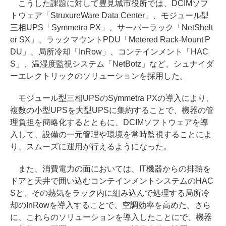
こうした課題に対して豊見城市役所では、DCIMソフ
トウェア「StruxureWare Data Center」、モジュール型
三相UPS「Symmetra PX」、サーバーラック「NetShelt
er SX」、ラックマウントPDU「Metered Rack-Mount P
DU」、局所冷却「InRow」、コンテインメント「HAC
S」、温湿度監視システム「NetBotz」など、シュナイダ
ーエレクトリックのソリューションを採用した。
モジュール型三相UPSのSymmetra PXの導入により、
複数の小型UPSを大型UPSに集約することで、機器の管
理負担を簡略化するとともに、DCIMソフトウェアを導
入して、設備の一元管理や環境を常時監視することによ
り、スムーズに運用が行えるようになった。
また、消費電力の面においては、IT機器からの排熱を
ドアと天井で囲い込むコンテインメントシステムのHAC
Sと、その熱気をラック内に組み込んで処理する局所冷
却のInRowを導入することで、空調効率を高めた。さら
に、これらのソリューションを導入したことにで、機器