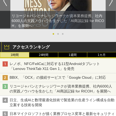
リコージャパンとナレッジワークが資本業務提携、社内
6000人の実践ノウハウを生かした「AI商談記録 for RICO
H」を展開へ
●
●
●
アクセスランキング
1時間
24時間
1週間
1カ月
レノボ、NFC/FeliCaに対応する11型Androidタブレット
「Lenovo ThinkTab X11 Gen 1」を発売
BBIX、「OCX」の接続サービスで「Google Cloud」に対応
リコージャパンとナレッジワークが資本業務提携、社内6000人
の実践ノウハウを生かした「AI商談記録 for RICOH」を展開へ
日立、生成AIと数理最適化技術で製造業の生産ライン構成を自動
立案する技術を開発
日本マイクロソフトが描く業務プロセス変革と最新セキュリティ