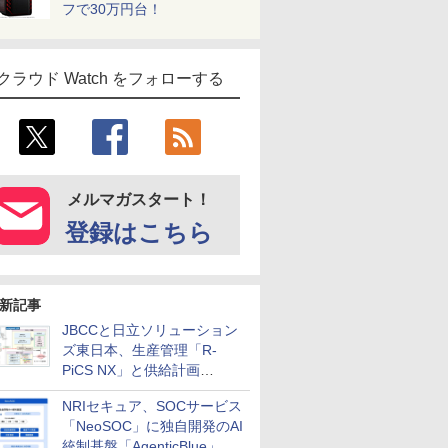
フで30万円台！
クラウド Watch をフォローする
メルマガスタート！
登録はこちら
新記事
JBCCと日立ソリューション
ズ東日本、生産管理「R-
PiCS NX」と供給計画
「scSQUARE ISP」の連携サ
NRIセキュア、SOCサービス
ービスを提供開始
「NeoSOC」に独自開発のAI
統制基盤「AgenticBlue」を