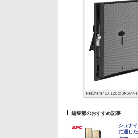
NetShelter SX 12UにUPS
編集部のおすすめ記事
シュナイ
に適した
ャー」