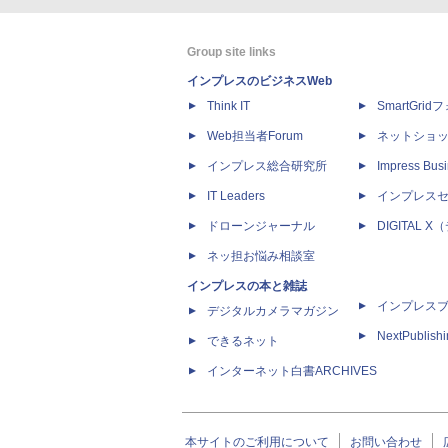
Group site links
インプレスのビジネスWeb
Think IT
SmartGri
Web担当者Forum
ネットショ
インプレス総合研究所
Impress Busi
IT Leaders
インプレス
ドローンジャーナル
DIGITAL
ネッ担お悩み相談室
インプレスの本と雑誌
インプレス
デジタルカメラマガジン
NextPublish
できるネット
インターネット白書ARCHIVES
本サイトのご利用について
お問い合わせ