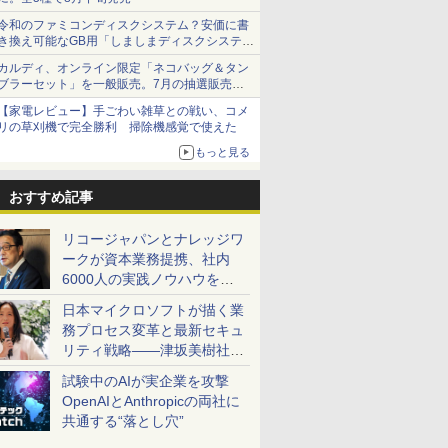
令和のファミコンディスクシステム？安価に書
き換え可能なGB用「しましまディスクシステ
ム」
カルディ、オンライン限定「ネコバッグ＆タン
ブラーセット」を一般販売。7月の抽選販売の
当選無効分
【家電レビュー】手ごわい雑草との戦い、コメ
リの草刈機で完全勝利 掃除機感覚で使えた
もっと見る
おすすめ記事
リコージャパンとナレッジワ
ークが資本業務提携、社内
6000人の実践ノウハウを生
かした「AI商談記録 for
日本マイクロソフトが描く業
RICOH」を展開へ
務プロセス変革と最新セキュ
リティ戦略――津坂美樹社長
が2027年度戦略を説明
試験中のAIが実企業を攻撃
OpenAIとAnthropicの両社に
共通する“落とし穴”