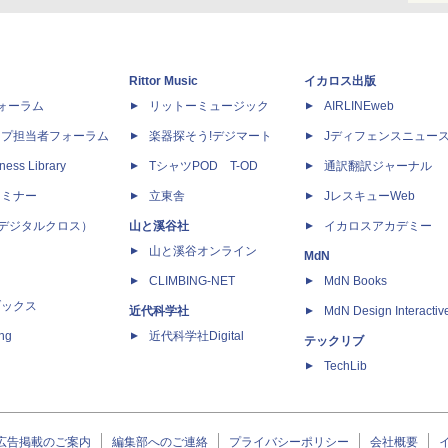
Rittor Music
イカロス出版
dフォーラム
リットーミュージック
AIRLINEweb
ップ担当者フォーラム
楽器探そう!デジマート
Jディフェンスニュー
ness Library
TシャツPOD T-OD
通訳翻訳ジャーナル
セミナー
立東舎
JレスキューWeb
 X（デジタルクロス）
山と溪谷社
イカロスアカデミー
山と溪谷オンライン
MdN
CLIMBING-NET
MdN Books
ブックス
近代科学社
MdN Design Interactiv
ing
近代科学社Digital
テックリブ
TechLib
広告掲載のご案内
編集部へのご連絡
プライバシーポリシー
会社概要