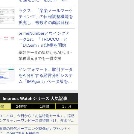
送信防止アドインサービス」
ラクス、「楽楽メールマーケ
を提供
ティング」の日程調整機能を
拡充し、複数名の商談日程調
整を効率化
primeNumberとウイングア
ーク1st、「TROCCO」と
「Dr.Sum」の連携を開始
基幹データの集約からAI活用・
業務還元までを一貫支援
インフォマート、取引データ
をAI分析する経営分析システ
ム「IMAgent」ベータ版を提
供
Impress Watchシリーズ 人気記事
時間
24時間
1週間
1カ月
ユニクロ、今日から「お盆特別セール」。涼感
シアサッカーワンピース待望値下げ、撥水ギア
ショーツは1990円に
東映の歴代オープニング映像がカプセルトイ
に。全5種で8月下旬発売