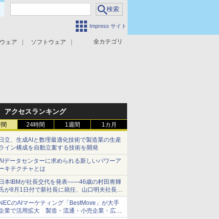
Impress サイト
全カテゴリ
ウェア
ソフトウェア
攻撃対策
マルウェア対策
アクセスランキング
時間
24時間
1週間
1カ月
日立、生成AIと数理最適化技術で製造業の生産
ライン構成を自動立案する技術を開発
AIデータセンターに求められる新しいパワーア
ーキテクチャとは
日本IBMが社長交代を発表――46歳の村田将輝
氏が8月1日付で新社長に就任、山口明夫社長は
会長へ
NECのAIマーケティング「BestMove」が大手
企業で活用拡大 製造・流通・小売企業・広告
代理店などが実装フェーズへ