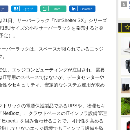
ェア
はてブ
note
LinkedIn
日、サーバーラック「NetShelter SX」シリーズ
び18Uサイズの小型サーバーラックを発売すると発
（予定）。
のサーバーラックは、スペースが限られているエッジ
ク。
は、エッジコンピューティングが注目され、需要
はIT専用のスペースではないが、データセンターや
全性やセキュリティ、安定的なシステム運用が求め
トリックの電源保護製品であるUPSや、物理セキ
etBotz」、クラウドベースのITインフラ設備管理
e IT Expert」を組み合わせることで、可用性を高める
常駐していないエッジ環境でもITインフラ設備を監