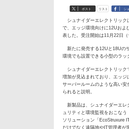
ポスト
リスト
シ
シュナイダーエレクトリックは21
で、エッジ環境向けに12Uおよ
表した。受注開始は11月22日
新たに発売する12Uと18U
環境でも設置できる小型のラッ
シュナイダーエレクトリックで
増加が見込まれており、エッジ
サーバールームのような高い安
られると説明。
新製品は、シュナイダーエレク
ュリティと環境監視をおこなう「N
ソリューション「EcoStruxur
だけでなく遠隔地やIT管理者が