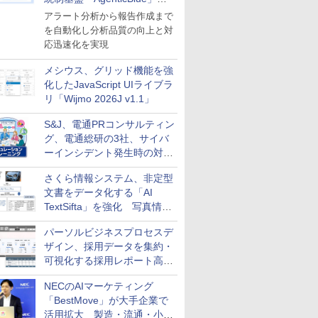
導入
アラート分析から報告作成まで
を自動化し分析品質の向上と対
応迅速化を実現
メシウス、グリッド機能を強
化したJavaScript UIライブラ
リ「Wijmo 2026J v1.1」
S&J、電通PRコンサルティン
グ、電通総研の3社、サイバ
ーインシデント発生時の対応
と危機管理広報を一体的に訓
さくら情報システム、非定型
練するプログラムを提供
文書をデータ化する「AI
TextSifta」を強化 写真情報
のデータ化などに対応
パーソルビジネスプロセスデ
ザイン、採用データを集約・
可視化する採用レポート高速
化サービスを提供
NECのAIマーケティング
「BestMove」が大手企業で
活用拡大 製造・流通・小売