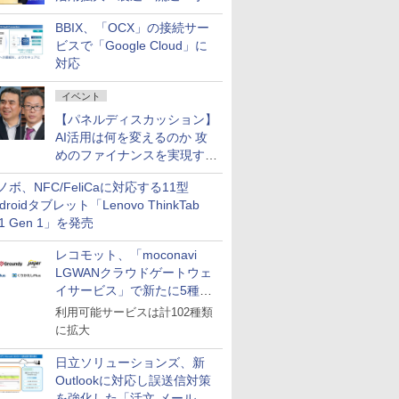
企業・広告代理店などが実装
BBIX、「OCX」の接続サー
フェーズへ
ビスで「Google Cloud」に
対応
イベント
【パネルディスカッション】
AI活用は何を変えるのか 攻
めのファイナンスを実現する
業務設計とマインドセット変
ノボ、NFC/FeliCaに対応する11型
革
droidタブレット「Lenovo ThinkTab
11 Gen 1」を発売
レコモット、「moconavi
LGWANクラウドゲートウェ
イサービス」で新たに5種類
のサービスと連携開始
利用可能サービスは計102種類
に拡大
日立ソリューションズ、新
Outlookに対応し誤送信対策
を強化した「活文 メール誤