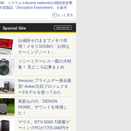
IWI、イスラエルillusive networksの標的型攻撃
対策製品「Deception Everywhere」を販売
もっと見る
Special Site
お値段そのままでメモリ倍
増！メモリ32GBの「お得な
ゲーミングノート」
ソニーミラーレス一眼の大特
集！ 見どころ記事まとめ
Amazon プライムデー過去最
安! Anker注目プロジェクタ
ー3モデルを使ってみた
鳥肌ものの「DENON
HOME」サウンドを体感し
た！
マウス、RTX 5060 Ti搭載ゲ
ーミングPCが7万5,000円オ