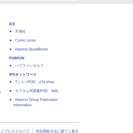
ICE
天海社
ス
Comic curea
impress QuickBooks
PUBFUN
パブファンセルフ
IPGネットワーク
TシャツPOD pTa.shop
カスタム写真集POD fabli
e
Impress Group Publication
Information
インプレスグループ
特定商取引法に基づく表示