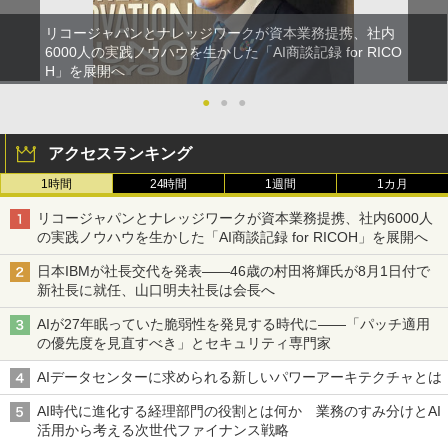
リコージャパンとナレッジワークが資本業務提携、社内
6000人の実践ノウハウを生かした「AI商談記録 for RICO
H」を展開へ
●
●
●
アクセスランキング
1時間
24時間
1週間
1カ月
リコージャパンとナレッジワークが資本業務提携、社内6000人
の実践ノウハウを生かした「AI商談記録 for RICOH」を展開へ
日本IBMが社長交代を発表――46歳の村田将輝氏が8月1日付で
新社長に就任、山口明夫社長は会長へ
AIが27年眠っていた脆弱性を発見する時代に――「パッチ適用
の優先度を見直すべき」とセキュリティ専門家
AIデータセンターに求められる新しいパワーアーキテクチャとは
AI時代に進化する経理部門の役割とは何か 業務のすみ分けとAI
活用から考える次世代ファイナンス戦略