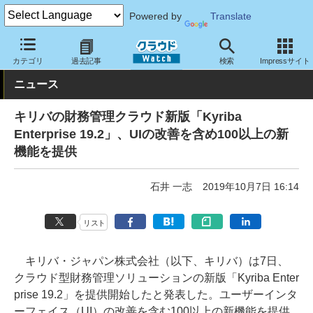
Powered by
Translate
クラウド Watch
サービス・ソフト
サービス
業務関連
カテゴリ
過去記事
検索
Impressサイト
ニュース
キリバの財務管理クラウド新版「Kyriba
Enterprise 19.2」、UIの改善を含め100以上の新
機能を提供
石井 一志
2019年10月7日 16:14
リスト
キリバ・ジャパン株式会社（以下、キリバ）は7日、
クラウド型財務管理ソリューションの新版「Kyriba Enter
prise 19.2」を提供開始したと発表した。ユーザーインタ
ーフェイス（UI）の改善を含む100以上の新機能を提供