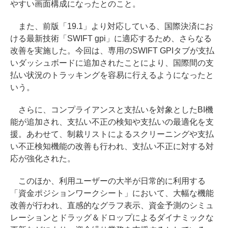
やすい画面構成になったとのこと。
また、前版「19.1」より対応している、国際決済にお
ける最新技術「SWIFT gpi」に適応するため、さらなる
改善を実施した。今回は、専用のSWIFT GPIタブが支払
いダッシュボードに追加されたことにより、国際間の支
払い状況のトラッキングを容易に行えるようになったと
いう。
さらに、コンプライアンスと支払いを対象としたBI機
能が追加され、支払い不正の検知や支払いの最適化を支
援。あわせて、制裁リストによるスクリーニングや支払
い不正検知機能の改善も行われ、支払い不正に対する対
応が強化された。
このほか、利用ユーザーの大半が日常的に利用する
「資金ポジションワークシート」において、大幅な機能
改善が行われ、直感的なグラフ表示、資金予測のシミュ
レーションとドラッグ＆ドロップによるダイナミックな