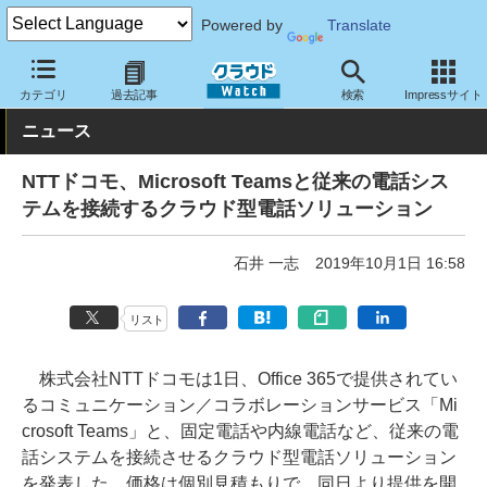
Powered by
Translate
クラウド Watch
サービス・ソフト
サービス
コミュニケーショ
カテゴリ
過去記事
検索
Impressサイト
ニュース
NTTドコモ、Microsoft Teamsと従来の電話シス
テムを接続するクラウド型電話ソリューション
石井 一志
2019年10月1日 16:58
リスト
株式会社NTTドコモは1日、Office 365で提供されてい
るコミュニケーション／コラボレーションサービス「Mi
crosoft Teams」と、固定電話や内線電話など、従来の電
話システムを接続させるクラウド型電話ソリューション
を発表した。価格は個別見積もりで、同日より提供を開