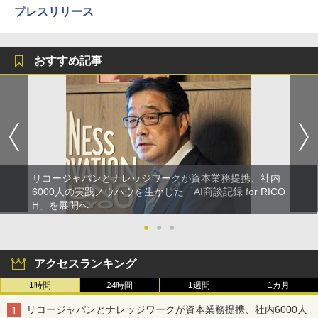
プレスリリース
おすすめ記事
リコージャパンとナレッジワークが資本業務提携、社内
6000人の実践ノウハウを生かした「AI商談記録 for RICO
H」を展開へ
●
●
●
アクセスランキング
1時間
24時間
1週間
1カ月
リコージャパンとナレッジワークが資本業務提携、社内6000人