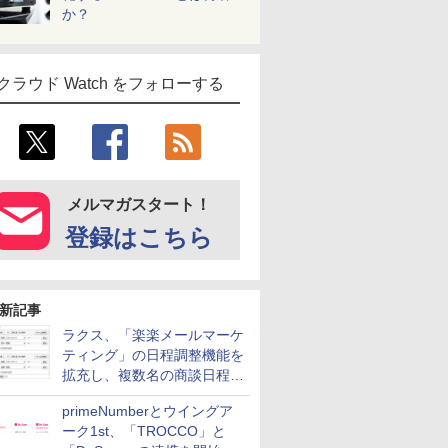
か？
クラウド Watch をフォローする
メルマガスタート！
登録はこちら
新記事
ラクス、「楽楽メールマーケ
ティング」の日程調整機能を
拡充し、複数名の商談日程調
整を効率化
primeNumberとウイングア
ーク1st、「TROCCO」と