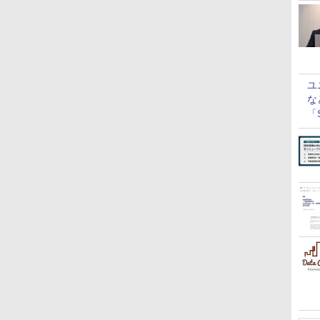
ユ
な
「S
に