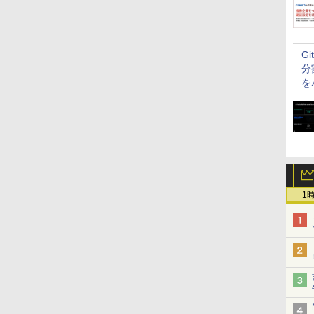
G
分
を
1