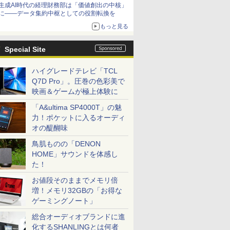
生成AI時代の経理財務部は「価値創出の中核」
に――データ集約中枢としての役割転換を
もっと見る
Special Site
ハイグレードテレビ「TCL
Q7D Pro」。圧巻の色彩美で
映画＆ゲームが極上体験に
「A&ultima SP4000T」の魅
力！ポケットに入るオーディ
オの醍醐味
鳥肌ものの「DENON
HOME」サウンドを体感し
た！
お値段そのままでメモリ倍
増！メモリ32GBの「お得な
ゲーミングノート」
総合オーディオブランドに進
化するSHANLINGとは何者