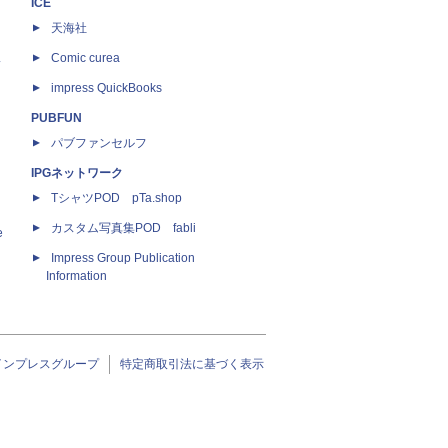
ICE
天海社
ス
Comic curea
impress QuickBooks
PUBFUN
パブファンセルフ
IPGネットワーク
TシャツPOD pTa.shop
カスタム写真集POD fabli
e
Impress Group Publication
Information
インプレスグループ
特定商取引法に基づく表示