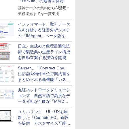
「Dr.Sum」の連携を開始
基幹データの集約からAI活用・
業務還元までを一貫支援
インフォマート、取引データ
をAI分析する経営分析システ
ム「IMAgent」ベータ版を提
供
日立、生成AIと数理最適化技
術で製造業の生産ライン構成
を自動立案する技術を開発
Sansan、「Contract One」
に店舗や物件単位で契約書を
まとめられる新機能「カスタ
ム契約ツリー」を追加
丸紅ネットワークソリューシ
ョンズ、自然言語で高度なデ
ータ分析が可能な「MAIDOA
AI ASSIST」を9月より提供
ユミルリンク、UI・UXを刷
新した「Cuenote FC」新版
を提供 カスタマイズ可能な