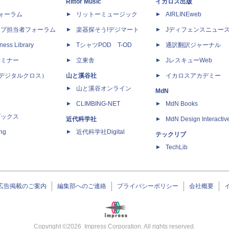
Rittor Music
イカロス出版
dフォーラム
リットーミュージック
AIRLINEweb
ップ担当者フォーラム
楽器探そう!デジマート
Jディフェンスニュー
ness Library
TシャツPOD T-OD
通訳翻訳ジャーナル
セミナー
立東舎
JレスキューWeb
 X（デジタルクロス）
山と溪谷社
イカロスアカデミー
山と溪谷オンライン
MdN
CLIMBING-NET
MdN Books
ブックス
近代科学社
MdN Design Interactiv
ing
近代科学社Digital
テックリブ
TechLib
広告掲載のご案内
編集部へのご連絡
プライバシーポリシー
会社概要
Copyright ©
2026
Impress Corporation. All rights reserved.