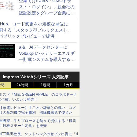
企業向けIDaaS「GMOトラ
スト・ログイン」、親会社の
認証設定をグループ企業に展
開できる新機能を提供
itHub、コード変更を小規模な単位に
割する「スタック型プルリクエスト」
パブリックプレビューで提供
ai&、AIデータセンターに
Voltaiqのバッテリーエネルギ
ー貯蔵システムを導入する計
画を発表
Impress Watchシリーズ 人気記事
時間
24時間
1週間
1カ月
ミスド「Mrs. GREEN APPLE」のコラボドーナ
ツ4種、いよいよ発売！
【家電レビュー】手ごわい雑草との戦い、コメ
リの草刈機で完全勝利 掃除機感覚で使えた
吉野家、牛リブロースを熱々で提供する「極旨
牛鉄板ステーキ定食」を発売
NTT島田社長、ソフトバンクのセブン出資に「d