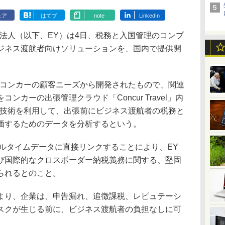
ェア
はてブ
note
LinkedIn
法人（以下、EY）は4日、税務と入国管理のコンプ
ジネス渡航者向けソリューションを、国内で提供開
コンカーの顧客ニーズから開発されたもので、関連
カーの出張管理クラウド「Concur Travel」内
理技術を利用して、出張前にビジネス渡航者の税務と
価するためのデータを分析するという。
内のリアルタイムデータに直接リンクすることにより、EY
び国際的なクロスボーダー納税義務に関する、堅固
られるとのこと。
り、企業は、申告漏れ、追徴課税、レピュテーシ
スクが生じる前に、ビジネス渡航者の負担なしに可