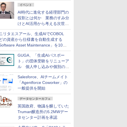
ダッシュボード画面を搭載
イベント
AI時代に進化する経理部門の
役割とは何か 業務のすみ分
けとAI活用から考える次世代
ファイナンス戦略
ニリタエスアール、生成AIでCOBOL
どの資産から仕様書を自動生成する
oftware Asset Maintenance」を10月
発売
GUGA、「生成AIパスポー
ト」の団体受験をリニューア
ル 個人申し込みや個別の支
払いなどに対応
Salesforce、AIチームメイト
「Agentforce Coworker」の
一般提供を開始
データセンターカフェ
英国政府、物議を醸していた
Truman醸造所の5.2MWデー
タセンター計画を承認