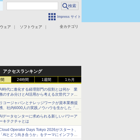
Impress サイト
全カテゴリ
ウェア
ソフトウェア
攻撃対策
マルウェア対策
アクセスランキング
時間
24時間
1週間
1カ月
AI時代に進化する経理部門の役割とは何か 業
務のすみ分けとAI活用から考える次世代ファイ
ナンス戦略
リコージャパンとナレッジワークが資本業務提
携、社内6000人の実践ノウハウを生かした「AI
商談記録 for RICOH」を展開へ
AIデータセンターに求められる新しいパワーア
ーキテクチャとは
Cloud Operator Days Tokyo 2026がスタート、
「AIとどう向き合うか」をテーマにインフラ運
用の知見を集約