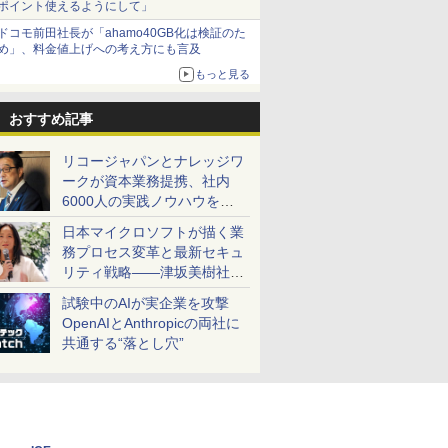
ポイント使えるようにして」
ドコモ前田社長が「ahamo40GB化は検証のた
め」、料金値上げへの考え方にも言及
もっと見る
おすすめ記事
リコージャパンとナレッジワ
ークが資本業務提携、社内
6000人の実践ノウハウを生
かした「AI商談記録 for
日本マイクロソフトが描く業
RICOH」を展開へ
務プロセス変革と最新セキュ
リティ戦略――津坂美樹社長
が2027年度戦略を説明
試験中のAIが実企業を攻撃
OpenAIとAnthropicの両社に
共通する“落とし穴”