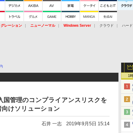
イグレーション
ニューノーマル
Windows Server
クラウド
ハード
トピック
ストレージ（HW）
オープンソース
SaaS
標的型
ント
内
1
と入国管理のコンプライアンスリスクを
者向けソリューション
石井 一志
2019年9月5日 15:14