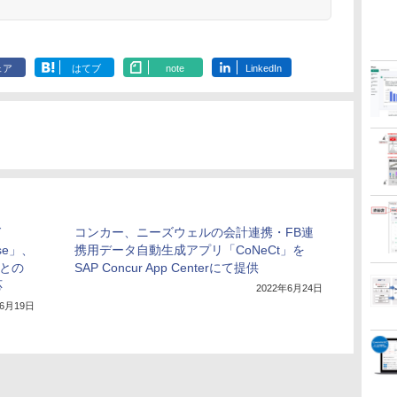
ェア
はてブ
note
LinkedIn
ド
コンカー、ニーズウェルの会計連携・FB連
nse」、
携用データ自動生成アプリ「CoNeCt」を
スとの
SAP Concur App Centerにて提供
応
2022年6月24日
年6月19日