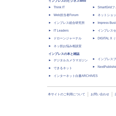
インプレスのビジネスWeb
Think IT
SmartGri
Web担当者Forum
ネットショ
インプレス総合研究所
Impress Busi
IT Leaders
インプレス
ドローンジャーナル
DIGITAL
ネッ担お悩み相談室
インプレスの本と雑誌
インプレス
デジタルカメラマガジン
NextPublish
できるネット
インターネット白書ARCHIVES
本サイトのご利用について
お問い合わせ