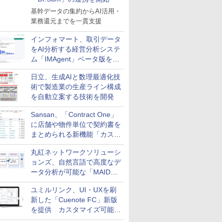
基幹データの集約からAI活用・
業務還元までを一貫支援
インフォマート、取引データ
をAI分析する経営分析システ
ム「IMAgent」ベータ版を提
供
日立、生成AIと数理最適化技
術で製造業の生産ライン構成
を自動立案する技術を開発
Sansan、「Contract One」
に店舗や物件単位で契約書を
まとめられる新機能「カスタ
ム契約ツリー」を追加
丸紅ネットワークソリューシ
ョンズ、自然言語で高度なデ
ータ分析が可能な「MAIDOA
AI ASSIST」を9月より提供
ユミルリンク、UI・UXを刷
新した「Cuenote FC」新版
を提供 カスタマイズ可能な
ダッシュボード画面を搭載