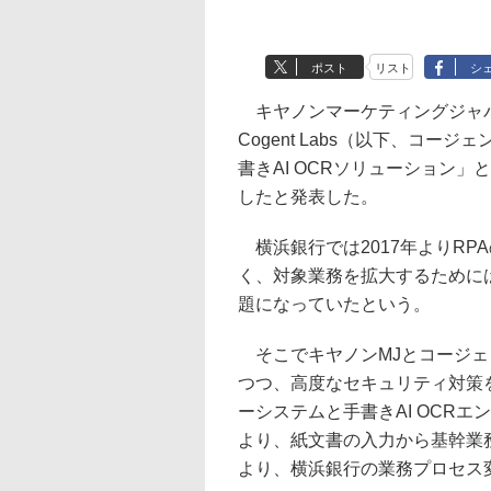
ポスト
リスト
シ
キヤノンマーケティングジャパ
Cogent Labs（以下、コ
書きAI OCRソリューション
したと発表した。
横浜銀行では2017年よりRP
く、対象業務を拡大するために
題になっていたという。
そこでキヤノンMJとコージェ
つつ、高度なセキュリティ対策
ーシステムと手書きAI OCR
より、紙文書の入力から基幹業
より、横浜銀行の業務プロセス