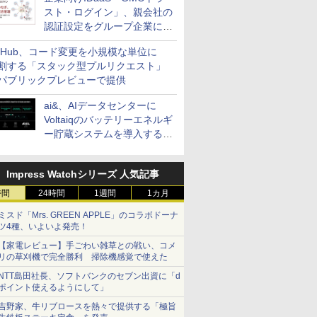
スト・ログイン」、親会社の
認証設定をグループ企業に展
開できる新機能を提供
itHub、コード変更を小規模な単位に
割する「スタック型プルリクエスト」
パブリックプレビューで提供
ai&、AIデータセンターに
Voltaiqのバッテリーエネルギ
ー貯蔵システムを導入する計
画を発表
Impress Watchシリーズ 人気記事
時間
24時間
1週間
1カ月
ミスド「Mrs. GREEN APPLE」のコラボドーナ
ツ4種、いよいよ発売！
【家電レビュー】手ごわい雑草との戦い、コメ
リの草刈機で完全勝利 掃除機感覚で使えた
NTT島田社長、ソフトバンクのセブン出資に「d
ポイント使えるようにして」
吉野家、牛リブロースを熱々で提供する「極旨