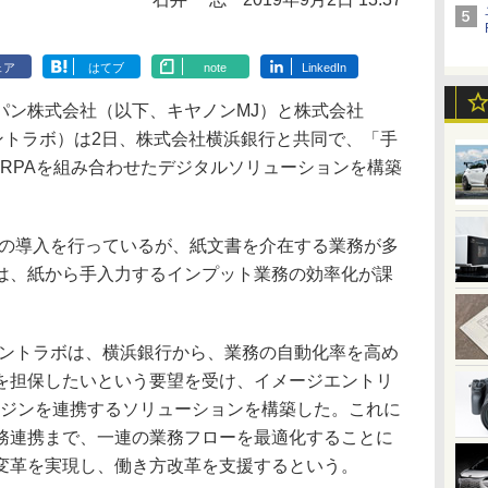
ェア
はてブ
note
LinkedIn
ン株式会社（以下、キヤノンMJ）と株式会社
ージェントラボ）は2日、株式会社横浜銀行と共同で、「手
」とRPAを組み合わせたデジタルソリューションを構築
Aの導入を行っているが、紙文書を介在する業務が多
は、紙から手入力するインプット業務の効率化が課
ントラボは、横浜銀行から、業務の自動化率を高め
を担保したいという要望を受け、イメージエントリ
エンジンを連携するソリューションを構築した。これに
務連携まで、一連の業務フローを最適化することに
変革を実現し、働き方改革を支援するという。