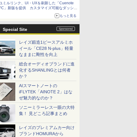
ユミルリンク、UI・UXを刷新した「Cuenote
FC」新版を提供 カスタマイズ可能なダッシュ
ボード画面を搭載
もっと見る
Special Site
レイズ鍛造1ピースアルミホ
イール「CE28 N-plus」軽量
なままに剛性を向上
総合オーディオブランドに進
化するSHANLINGとは何者
か？
AIスマートノートの
iFLYTEK「AINOTE 2」はな
ぜ魅力的なのか？
ソニーミラーレス一眼の大特
集！ 見どころ記事まとめ
レイズのプレミアムカー向け
ブランドHOMURAから