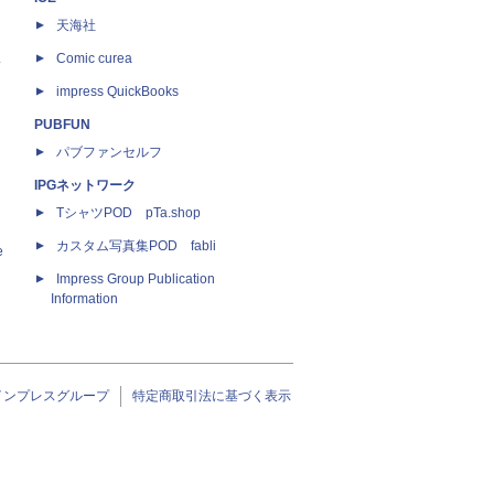
天海社
ス
Comic curea
impress QuickBooks
PUBFUN
パブファンセルフ
IPGネットワーク
TシャツPOD pTa.shop
カスタム写真集POD fabli
e
Impress Group Publication
Information
インプレスグループ
特定商取引法に基づく表示