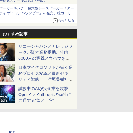
牛鉄板ステーキ定食」を発売
バーガーキング、超大型チーズバーガー「ダー
ティ ザ・ワンパウンダー」を発売。総カロリー
約1656kcal、総重量約527g！
もっと見る
おすすめ記事
リコージャパンとナレッジワ
ークが資本業務提携、社内
6000人の実践ノウハウを生
かした「AI商談記録 for
日本マイクロソフトが描く業
RICOH」を展開へ
務プロセス変革と最新セキュ
リティ戦略――津坂美樹社長
が2027年度戦略を説明
試験中のAIが実企業を攻撃
OpenAIとAnthropicの両社に
共通する“落とし穴”
ICE