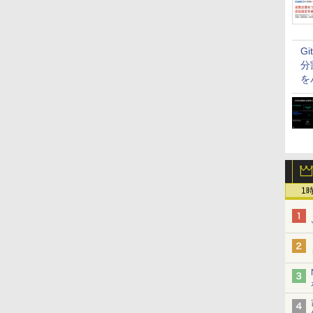
G
分
を
1