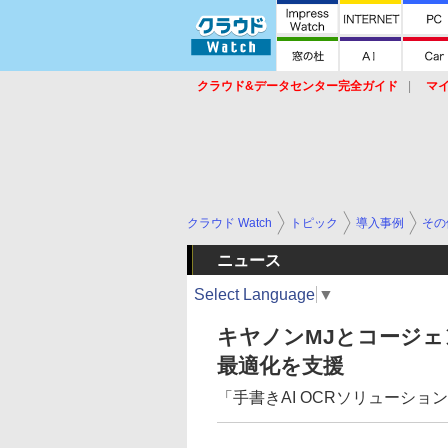
クラウド&データセンター完全ガイド
マ
サービス
セキュリティ
ネットワーク
スイッチ
ルータ
導入事例
イベ
クラウド Watch
トピック
導入事例
その
ニュース
Select Language
▼
キヤノンMJとコージ
最適化を支援
「手書きAI OCRソリューシ