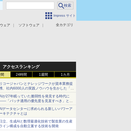
Impress サイト
全カテゴリ
ウェア
ソフトウェア
攻撃対策
マルウェア対策
アクセスランキング
時間
24時間
1週間
1カ月
リコージャパンとナレッジワークが資本業務提
携、社内6000人の実践ノウハウを生かした「AI
商談記録 for RICOH」を展開へ
AIが27年眠っていた脆弱性を発見する時代に
――「パッチ適用の優先度を見直すべき」とセ
キュリティ専門家
AIデータセンターに求められる新しいパワーア
ーキテクチャとは
日立、生成AIと数理最適化技術で製造業の生産
ライン構成を自動立案する技術を開発