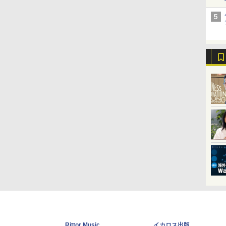
Rittor Music
イカロス出版