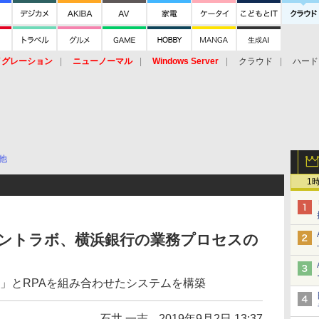
イグレーション
ニューノーマル
Windows Server
クラウド
ハード
トピック
ストレージ（HW）
オープンソース
SaaS
標的型
ント
他
1
ェントラボ、横浜銀行の業務プロセスの
ョン」とRPAを組み合わせたシステムを構築
石井 一志
2019年9月2日 13:37