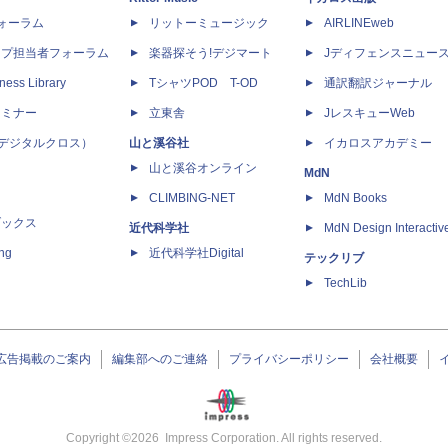
dフォーラム
リットーミュージック
AIRLINEweb
ップ担当者フォーラム
楽器探そう!デジマート
Jディフェンスニュー
ness Library
TシャツPOD T-OD
通訳翻訳ジャーナル
セミナー
立東舎
JレスキューWeb
 X（デジタルクロス）
山と溪谷社
イカロスアカデミー
山と溪谷オンライン
MdN
CLIMBING-NET
MdN Books
ブックス
近代科学社
MdN Design Interactiv
ing
近代科学社Digital
テックリブ
TechLib
広告掲載のご案内
編集部へのご連絡
プライバシーポリシー
会社概要
Copyright ©
2026
Impress Corporation. All rights reserved.