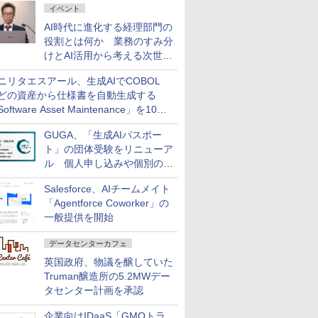
イベント
AI時代に進化する経理部門の
役割とは何か 業務のすみ分
けとAI活用から考える次世代
ファイナンス戦略
ニリタエスアール、生成AIでCOBOL
どの資産から仕様書を自動生成する
oftware Asset Maintenance」を10月
発売
GUGA、「生成AIパスポー
ト」の団体受験をリニューア
ル 個人申し込みや個別の支
払いなどに対応
Salesforce、AIチームメイト
「Agentforce Coworker」の
一般提供を開始
データセンターカフェ
英国政府、物議を醸していた
Truman醸造所の5.2MWデー
タセンター計画を承認
企業向けIDaaS「GMOトラ