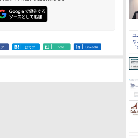
ユ
な
「S
ェア
はてブ
note
LinkedIn
に