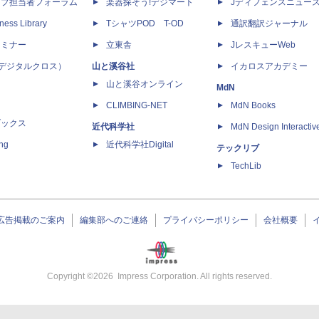
ップ担当者フォーラム
楽器探そう!デジマート
Jディフェンスニュー
ness Library
TシャツPOD T-OD
通訳翻訳ジャーナル
セミナー
立東舎
JレスキューWeb
 X（デジタルクロス）
山と溪谷社
イカロスアカデミー
山と溪谷オンライン
MdN
CLIMBING-NET
MdN Books
ブックス
近代科学社
MdN Design Interactiv
ing
近代科学社Digital
テックリブ
TechLib
広告掲載のご案内
編集部へのご連絡
プライバシーポリシー
会社概要
Copyright ©
2026
Impress Corporation. All rights reserved.