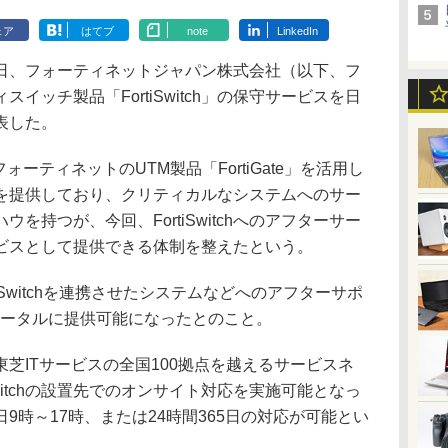
ェア
はてブ
note
LinkedIn
8日、フォーティネットジャパン株式会社（以下、フ
イッチ製品「FortiSwitch」の保守サービスを日
表した。
ーティネットのUTM製品「FortiGate」を活用し
を提供しており、クリティカルなシステムへのサー
を持つが、今回、FortiSwitchへのアフターサー
ビスとして提供できる体制を整えたという。
rtiSwitchを連携させたシステムなどへのアフターサポ
トータルに提供可能になったとのこと。
ITサービスの全国100拠点を越えるサービスネ
Switchの設置先でのオンサイト対応を実施可能となっ
9時～17時、または24時間365日の対応が可能とい