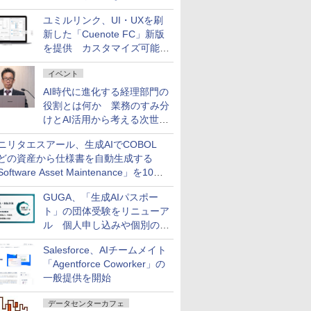
AI ASSIST」を9月より提供
ユミルリンク、UI・UXを刷
新した「Cuenote FC」新版
を提供 カスタマイズ可能な
ダッシュボード画面を搭載
イベント
AI時代に進化する経理部門の
役割とは何か 業務のすみ分
けとAI活用から考える次世代
ファイナンス戦略
ニリタエスアール、生成AIでCOBOL
どの資産から仕様書を自動生成する
oftware Asset Maintenance」を10月
発売
GUGA、「生成AIパスポー
ト」の団体受験をリニューア
ル 個人申し込みや個別の支
払いなどに対応
Salesforce、AIチームメイト
「Agentforce Coworker」の
一般提供を開始
データセンターカフェ