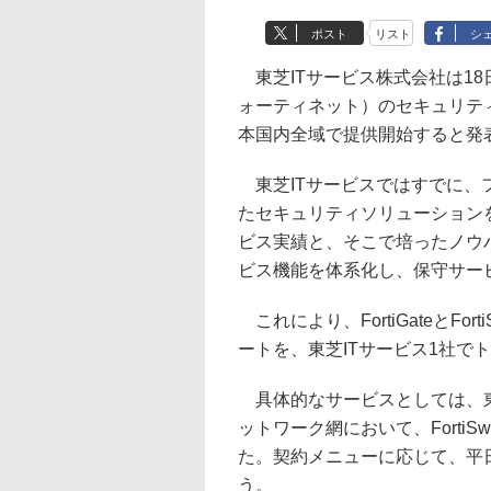
ポスト
リスト
シ
東芝ITサービス株式会社は1
ォーティネット）のセキュリティス
本国内全域で提供開始すると発
東芝ITサービスではすでに、フォ
たセキュリティソリューション
ビス実績と、そこで培ったノウハウ
ビス機能を体系化し、保守サー
これにより、FortiGateとFo
ートを、東芝ITサービス1社で
具体的なサービスとしては、東芝
ットワーク網において、Forti
た。契約メニューに応じて、平日
う。