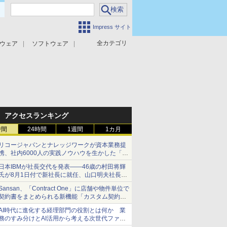
Impress サイト
全カテゴリ
ウェア
ソフトウェア
攻撃対策
マルウェア対策
アクセスランキング
時間
24時間
1週間
1カ月
リコージャパンとナレッジワークが資本業務提
携、社内6000人の実践ノウハウを生かした「AI
商談記録 for RICOH」を展開へ
日本IBMが社長交代を発表――46歳の村田将輝
氏が8月1日付で新社長に就任、山口明夫社長は
会長へ
Sansan、「Contract One」に店舗や物件単位で
契約書をまとめられる新機能「カスタム契約ツ
リー」を追加
AI時代に進化する経理部門の役割とは何か 業
務のすみ分けとAI活用から考える次世代ファイ
ナンス戦略