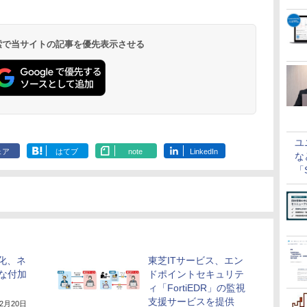
 検索で当サイトの記事を優先表示させる
ユ
ェア
はてブ
note
LinkedIn
な
「S
に
化、ネ
東芝ITサービス、エン
な付加
ドポイントセキュリテ
ィ「FortiEDR」の監視
支援サービスを提供
12月20日