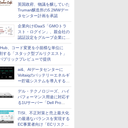
英国政府、物議を醸していた
Truman醸造所の5.2MWデー
タセンター計画を承認
企業向けIDaaS「GMOトラ
スト・ログイン」、親会社の
認証設定をグループ企業に展
開できる新機能を提供
itHub、コード変更を小規模な単位に
割する「スタック型プルリクエスト」
パブリックプレビューで提供
ai&、AIデータセンターに
Voltaiqのバッテリーエネルギ
ー貯蔵システムを導入する計
画を発表
デル・テクノロジーズ、ハイ
パフォーマンス用途に対応す
る1Uサーバー「Dell Pro
Precision 7 R1ラック」を発
TISI、不正対策と売上最大化
売
の最適なバランスを実現する
EC事業者向け「ECリスク対