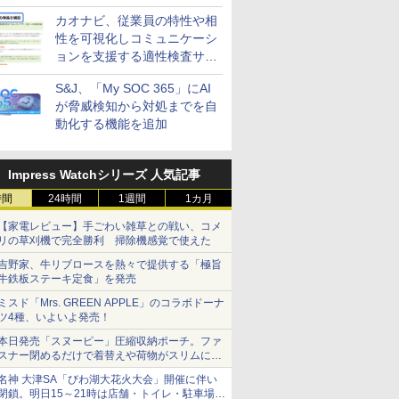
策設計・運用支援サービス」
カオナビ、従業員の特性や相
性を可視化しコミュニケーシ
ョンを支援する適性検査サー
ビスを提供
S&J、「My SOC 365」にAI
が脅威検知から対処までを自
動化する機能を追加
Impress Watchシリーズ 人気記事
時間
24時間
1週間
1カ月
【家電レビュー】手ごわい雑草との戦い、コメ
リの草刈機で完全勝利 掃除機感覚で使えた
吉野家、牛リブロースを熱々で提供する「極旨
牛鉄板ステーキ定食」を発売
ミスド「Mrs. GREEN APPLE」のコラボドーナ
ツ4種、いよいよ発売！
本日発売「スヌーピー」圧縮収納ポーチ。ファ
スナー閉めるだけで着替えや荷物がスリムにま
とまる
名神 大津SA「びわ湖大花火大会」開催に伴い
閉鎖。明日15～21時は店舗・トイレ・駐車場の