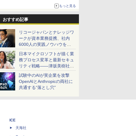
利用不可
もっと見る
おすすめ記事
リコージャパンとナレッジワ
ークが資本業務提携、社内
6000人の実践ノウハウを生
かした「AI商談記録 for
日本マイクロソフトが描く業
RICOH」を展開へ
務プロセス変革と最新セキュ
リティ戦略――津坂美樹社長
が2027年度戦略を説明
試験中のAIが実企業を攻撃
OpenAIとAnthropicの両社に
共通する“落とし穴”
ICE
天海社