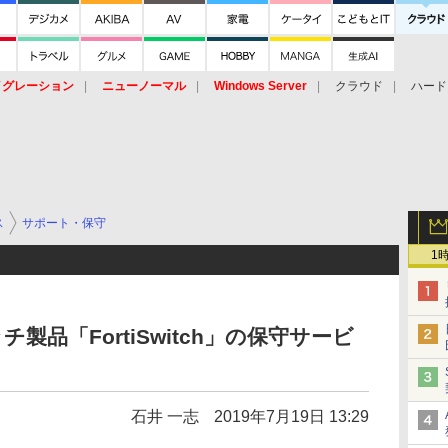
イグレーション
ニューノーマル
Windows Server
クラウド
ハード
トピック
ストレージ（HW）
オープンソース
SaaS
標的型
ント
ス
サポート・保守
1
製品「FortiSwitch」の保守サービ
石井 一志
2019年7月19日 13:29